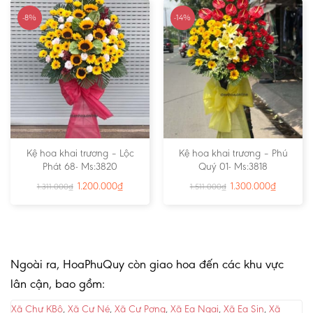
-8%
-14%
Kệ hoa khai trương – Lộc
Kệ hoa khai trương – Phú
Phát 68- Ms:3820
Quý 01- Ms:3818
1.200.000
₫
1.300.000
₫
1.311.000
₫
1.511.000
₫
Ngoài ra, HoaPhuQuy còn giao hoa đến các khu vực
lân cận, bao gồm:
Xã Chư KBô
,
Xã Cư Né
,
Xã Cư Pơng
,
Xã Ea Ngai
,
Xã Ea Sin
,
Xã