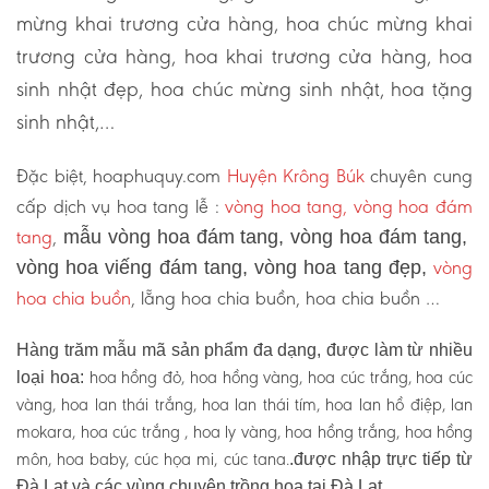
mừng khai trương cửa hàng, hoa chúc mừng khai
trương cửa hàng, hoa khai trương cửa hàng, hoa
sinh nhật đẹp, hoa chúc mừng sinh nhật, hoa tặng
sinh nhật,…
Đặc biệt, hoaphuquy.com
Huyện Krông Búk
chuyên cung
cấp dịch vụ hoa tang lễ :
vòng hoa tang, vòng hoa đám
tang
,
mẫu vòng hoa đám tang, vòng hoa đám tang,
vòng
vòng hoa viếng đám tang, vòng hoa tang đẹp,
hoa chia buồn
, lẵng hoa chia buồn, hoa chia buồn …
Hàng trăm mẫu mã sản phẩm đa dạng, được làm từ nhiều
hoa hồng đỏ, hoa hồng vàng, hoa cúc trắng, hoa cúc
loại hoa:
vàng, hoa lan thái trắng, hoa lan thái tím, hoa lan hồ điệp, lan
mokara, hoa cúc trắng , hoa ly vàng, hoa hồng trắng, hoa hồng
môn, hoa baby, cúc họa mi, cúc tana.
.được nhập trực tiếp từ
Đà Lạt và các vùng chuyên trồng hoa tại Đà Lạt.