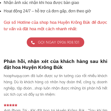
Nhận ảnh xác nhận khi hoa được bàn giao
Hoạt động 24/7 – hỗ trợ cả đơn gấp, đơn theo giờ
Gọi số Hotline của shop hoa Huyện Krông Búk để được
tư vấn và đặt hoa một cách nhanh nhất:
GỌI NGAY 0906.908.101
Phản hồi, nhận xét của khách hàng sau khi
đặt hoa Huyện Krông Búk
hoaphuquy.com đã luôn được sự tin tưởng của rất nhiều khách
hàng. Dù là khách hàng cá nhân hay đoàn thể, công ty, doanh
nghiệp, tập đoàn…shop luôn nhận được những lời phản hồi hết
sức tích cực và đầy sự tín nhiệm:
Anh Phạm Tài - KH đặt hoa tại Huyện Krông Búk :
“Sau khi tìm