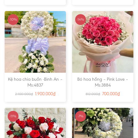
-10%
-14%
Kệ hoa chia buồn -Bình An –
Bó hoa hồng – Pink Love –
Ms:4837
Ms:3884
1.900.000
₫
700.000
₫
2.100.000
₫
812.000
₫
-11%
-7%