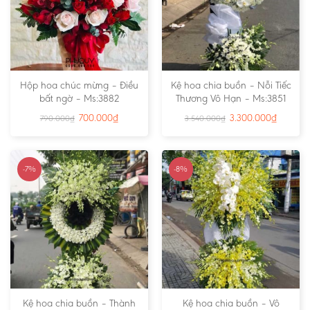
Hộp hoa chúc mừng – Điều
Kệ hoa chia buồn – Nỗi Tiếc
bất ngờ – Ms:3882
Thương Vô Hạn – Ms:3851
700.000
₫
3.300.000
₫
790.000
₫
3.540.000
₫
-7%
-8%
Kệ hoa chia buồn – Thành
Kệ hoa chia buồn – Vô