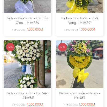
Kệ hoa chia buồn – Cõi Trần
Kệ hoa chia buồn – Suối
Gian – Ms:4724
Vàng – Ms:4791
1.300.000
₫
1.300.000
₫
1.550.000
₫
1.550.000
₫
-22%
-13%
Kệ hoa chia buồn – Lạc Viên
Kệ hoa chia buồn – Hư vô –
– Ms:4815
Ms:4811
1.200.000
₫
1.000.000
₫
1.540.000
₫
1.150.000
₫