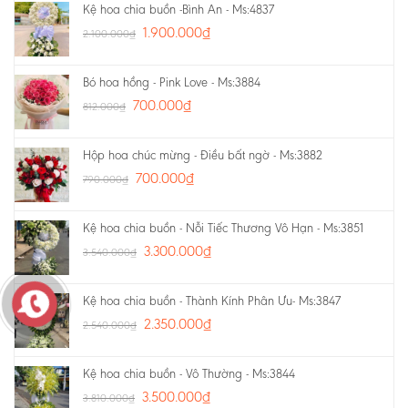
Kệ hoa chia buồn -Bình An - Ms:4837
1.900.000
₫
2.100.000
₫
Bó hoa hồng - Pink Love - Ms:3884
700.000
₫
812.000
₫
Hộp hoa chúc mừng - Điều bất ngờ - Ms:3882
700.000
₫
790.000
₫
Kệ hoa chia buồn - Nỗi Tiếc Thương Vô Hạn - Ms:3851
3.300.000
₫
3.540.000
₫
Kệ hoa chia buồn - Thành Kính Phân Ưu- Ms:3847
2.350.000
₫
2.540.000
₫
Kệ hoa chia buồn - Vô Thường - Ms:3844
3.500.000
₫
3.810.000
₫