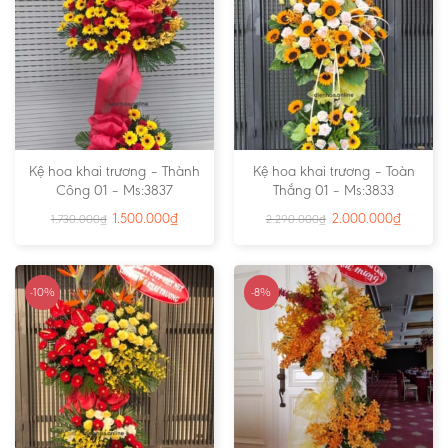
Kệ hoa khai trương – Thành
Kệ hoa khai trương – Toàn
Công 01 – Ms:3837
Thắng 01 – Ms:3833
1.500.000
₫
2.000.000
₫
1.730.000
₫
2.290.000
₫
-10%
-8%