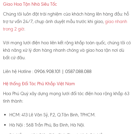
Giao Hoa Tận Nhà Siêu Tốc
Chúng tôi luôn đặt trải nghiệm của khách hàng lên hàng đầu: hỗ
trợ tư vấn 24/7, chụp ảnh duyệt mẫu trước khi giao,
giao nhanh
trong 2 giờ
.
Với mạng lưới điện hoa liên kết rộng khắp toàn quốc, chúng tôi có
khả năng xử lý đơn hàng nhanh chóng và giao hoa tận nơi dù
bất cứ đâu.
Liên hệ Hotline :
0906.908.101 | 0587.088.088
Hệ thống Đối Tác Phủ Khắp Việt Nam
Hoa Phú Quý xây dựng mạng lưới đối tác điện hoa rộng khắp 63
tỉnh thành:
HCM: 413 Lê Văn Sỹ, P.2, Q.Tân Bình, TPHCM.
Hà Nội : 56B Trần Phú, Ba Đình, Hà Nội.