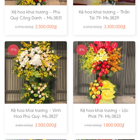
Kệ hoa khai trương – Phú
Kệ hoa khai trương – Thần
Quý Công Danh – Ms:3831
Tài 79- Ms:3829
2.500.000
₫
3.300.000
₫
2.790.000
₫
3.590.000
₫
-9%
-8%
Kệ hoa khai trương – Vinh
Kệ hoa khai trương – Lộc
Hoa Phú Quý- Ms:3827
Phát 79- Ms:3823
3.500.000
₫
1.800.000
₫
3.851.000
₫
1.951.000
₫