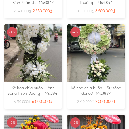
Kính Phân Ưu- Ms:3847
Thường – Ms:3844
2.350.000
₫
3.500.000
₫
2.540.000
₫
3.810.000
₫
-3%
-4%
Kệ hoa chia buồn – Ánh
Kệ hoa chia buồn – Sự sống
Sáng Thiên Đường – Ms:3841
đời đời- Ms:3839
6.000.000
₫
2.500.000
₫
6.210.000
₫
2.610.000
₫
-13%
-13%