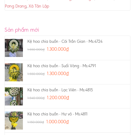
Pơng Drang
,
Xã Tân Lập
Sản phẩm mới
Kệ hoa chia buồn - Cõi Trần Gian - Ms:4724
1.300.000
₫
1.550.000
₫
Kệ hoa chia buồn - Suối Vàng - Ms:4791
1.300.000
₫
1.550.000
₫
Kệ hoa chia buồn - Lạc Viên - Ms:4815
1.200.000
₫
1.540.000
₫
Kệ hoa chia buồn - Hư vô - Ms:4811
1.000.000
₫
1.150.000
₫