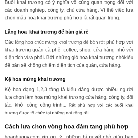
Buổi khai trương có ý nghĩa vô cùng quan trọng đối với
các doanh nghiệp, công ty, chủ cửa hàng. Vì thế việc lựa
chọn mẫu hoa khai trương phù hợp là rất quan trọng.
Lẵng hoa khai trương để bàn giá rẻ
lẵng hoa chúc mừng khai trương
để bàn rất
Các
phù hợp với
khai trương quán cà phê, coffee, shop, cửa hàng nhỏ với
diện tích vừa phải. Bởi những giỏ hoa khai trương nhỏkiểu
để bàn sẽ không chiếm diện tích của quán, cửa hàng.
Kệ hoa mừng khai trương
Kệ hoa dạng 1,2,3 tầng là kiểu dáng được nhiều người
lựa chọn làm hoa mừng khai trương cửa hàng, công ty, đối
tác, khởi công công trình..
. Rất phù hợp với các buổi khai
trương được tổ chức tại những nơi rộng rãi .
Cách lựa chọn vòng hoa đám tang phù hợp
hoaphuquy.com xin gợi ý những bí quyết nhỏ giúp bạn