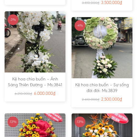
3.500.000
₫
3.810.000
₫
-3%
-4%
Kệ hoa chia buồn – Ánh
Sáng Thiên Đường – Ms:3841
Kệ hoa chia buồn – Sự sống
đời đời- Ms:3839
6.000.000
₫
6.210.000
₫
2.500.000
₫
2.610.000
₫
-13%
-13%