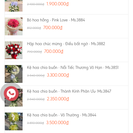
1.900.000
₫
2.100.000
₫
Bó hoa hồng - Pink Love - Ms:3884
700.000
₫
812.000
₫
Hộp hoa chúc mừng - Điều bất ngờ - Ms:3882
700.000
₫
790.000
₫
Kệ hoa chia buồn - Nỗi Tiếc Thương Vô Hạn - Ms:3851
3.300.000
₫
3.540.000
₫
Kệ hoa chia buồn - Thành Kính Phân Ưu- Ms:3847
2.350.000
₫
2.540.000
₫
Kệ hoa chia buồn - Vô Thường - Ms:3844
3.500.000
₫
3.810.000
₫