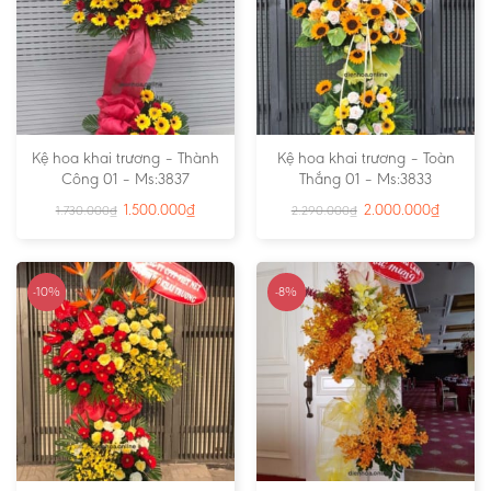
Kệ hoa khai trương – Thành
Kệ hoa khai trương – Toàn
Công 01 – Ms:3837
Thắng 01 – Ms:3833
1.500.000
₫
2.000.000
₫
1.730.000
₫
2.290.000
₫
-10%
-8%