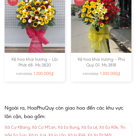
-8%
-14%
Kệ hoa khai trương – Lộc
Kệ hoa khai trương – Phú
Phát 68- Ms:3820
Quý 01- Ms:3818
1.200.000
₫
1.300.000
₫
1.311.000
₫
1.511.000
₫
Ngoài ra, HoaPhuQuy còn giao hoa đến các khu vực
lân cận, bao gồm:
Xã Cư KBang
,
Xã Cư M'Lan
,
Xã Ea Bung
,
Xã Ea Lê
,
Xã Ea Rốk
,
Thị
trấn Ea Súp
,
Xã Ia JLơi
,
Xã Ia Lốp
,
Xã Ia RVê
,
Xã Ya Tờ Mốt