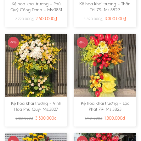
Kệ hoa khai trương – Phú
Kệ hoa khai trương – Thần
Quý Công Danh – Ms:3831
Tài 79- Ms:3829
2.500.000
₫
3.300.000
₫
2.790.000
₫
3.590.000
₫
-9%
-8%
Kệ hoa khai trương – Vinh
Kệ hoa khai trương – Lộc
Hoa Phú Quý- Ms:3827
Phát 79- Ms:3823
3.500.000
₫
1.800.000
₫
3.851.000
₫
1.951.000
₫