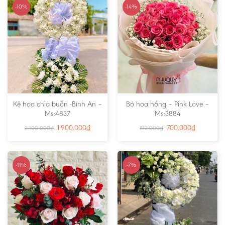
-10%
-14%
Kệ hoa chia buồn -Bình An –
Bó hoa hồng – Pink Love –
Ms:4837
Ms:3884
1.900.000
₫
700.000
₫
2.100.000
₫
812.000
₫
-11%
-7%