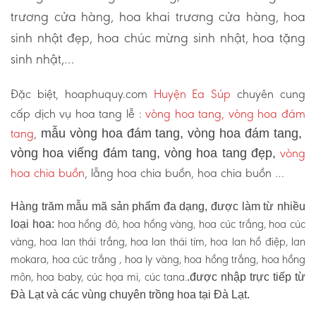
trương cửa hàng, hoa khai trương cửa hàng, hoa
sinh nhật đẹp, hoa chúc mừng sinh nhật, hoa tặng
sinh nhật,…
Đặc biệt, hoaphuquy.com
Huyện Ea Súp
chuyên cung
cấp dịch vụ hoa tang lễ :
vòng hoa tang, vòng hoa đám
tang
,
mẫu vòng hoa đám tang, vòng hoa đám tang,
vòng
vòng hoa viếng đám tang, vòng hoa tang đẹp,
hoa chia buồn
, lẵng hoa chia buồn, hoa chia buồn …
Hàng trăm mẫu mã sản phẩm đa dạng, được làm từ nhiều
hoa hồng đỏ, hoa hồng vàng, hoa cúc trắng, hoa cúc
loại hoa:
vàng, hoa lan thái trắng, hoa lan thái tím, hoa lan hồ điệp, lan
mokara, hoa cúc trắng , hoa ly vàng, hoa hồng trắng, hoa hồng
môn, hoa baby, cúc họa mi, cúc tana.
.được nhập trực tiếp từ
Đà Lạt và các vùng chuyên trồng hoa tại Đà Lạt.