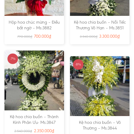
Hộp hoa chúc mừng – Điều
Kệ hoa chia buồn – Nỗi Tiếc
bất ngờ – Ms:3882
Thương Vô Hạn – Ms:3851
700.000
₫
3.300.000
₫
790.000
₫
3.540.000
₫
-7%
-8%
Kệ hoa chia buồn – Thành
Kính Phân Ưu- Ms:3847
Kệ hoa chia buồn – Vô
Thường – Ms:3844
2.350.000
₫
2.540.000
₫