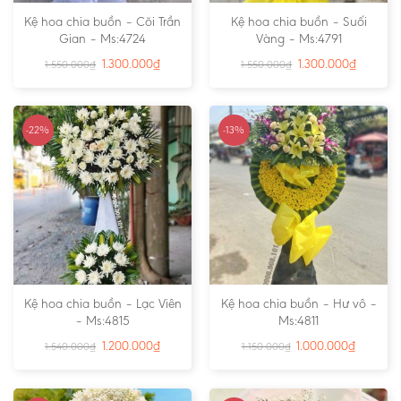
Kệ hoa chia buồn – Cõi Trần
Kệ hoa chia buồn – Suối
Gian – Ms:4724
Vàng – Ms:4791
1.300.000
₫
1.300.000
₫
1.550.000
₫
1.550.000
₫
-22%
-13%
Kệ hoa chia buồn – Lạc Viên
Kệ hoa chia buồn – Hư vô –
– Ms:4815
Ms:4811
1.200.000
₫
1.000.000
₫
1.540.000
₫
1.150.000
₫