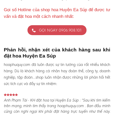
Gọi số Hotline của shop hoa Huyện Ea Súp để được tư
vấn và đặt hoa một cách nhanh nhất:
GỌI NGAY 0906.908.101
Phản hồi, nhận xét của khách hàng sau khi
đặt hoa Huyện Ea Súp
hoaphuquy.com đã luôn được sự tin tưởng của rất nhiều khách
hàng. Dù là khách hàng cá nhân hay đoàn thể, công ty, doanh
nghiệp, tập đoàn…shop luôn nhận được những lời phản hồi hết
sức tích cực và đầy sự tín nhiệm:
Anh Phạm Tài - KH đặt hoa tại Huyện Ea Súp :
“Sau khi tìm kiếm
trên mạng, mình tìm thấy trang hoaphuquy.com . Ban đầu mình
cũng còn nghi ngại khi phải đặt hàng trực tuyến như thế này.