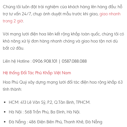
Chúng tôi luôn đặt trải nghiệm của khách hàng lên hàng đầu: hỗ
trợ tư vấn 24/7, chụp ảnh duyệt mẫu trước khi giao,
giao nhanh
trong 2 giờ
.
Với mạng lưới điện hoa liên kết rộng khắp toàn quốc, chúng tôi có
khả năng xử lý đơn hàng nhanh chóng và giao hoa tận nơi dù
bất cứ đâu.
Liên hệ Hotline :
0906.908.101 | 0587.088.088
Hệ thống Đối Tác Phủ Khắp Việt Nam
Hoa Phú Quý xây dựng mạng lưới đối tác điện hoa rộng khắp 63
tỉnh thành:
HCM: 413 Lê Văn Sỹ, P.2, Q.Tân Bình, TPHCM.
Hà Nội : 56B Trần Phú, Ba Đình, Hà Nội.
Đà Nẵng : 486 Điện Biên Phủ, Thanh Khê, Đà Nẵng