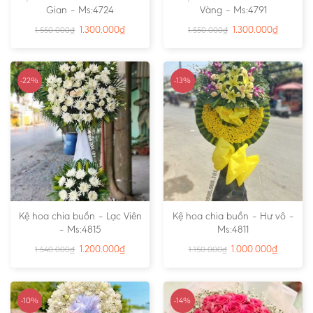
Gian – Ms:4724
Vàng – Ms:4791
1.300.000
₫
1.300.000
₫
1.550.000
₫
1.550.000
₫
-22%
-13%
Kệ hoa chia buồn – Lạc Viên
Kệ hoa chia buồn – Hư vô –
– Ms:4815
Ms:4811
1.200.000
₫
1.000.000
₫
1.540.000
₫
1.150.000
₫
-10%
-14%