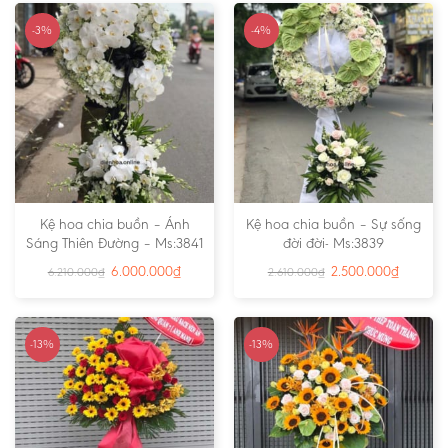
-3%
-4%
Kệ hoa chia buồn – Ánh
Kệ hoa chia buồn – Sự sống
Sáng Thiên Đường – Ms:3841
đời đời- Ms:3839
6.000.000
₫
2.500.000
₫
6.210.000
₫
2.610.000
₫
-13%
-13%