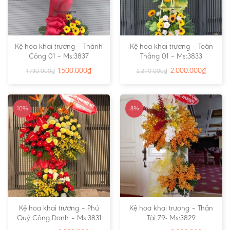
Kệ hoa khai trương – Thành
Kệ hoa khai trương – Toàn
Công 01 – Ms:3837
Thắng 01 – Ms:3833
1.500.000
₫
2.000.000
₫
1.730.000
₫
2.290.000
₫
-10%
-8%
Kệ hoa khai trương – Phú
Kệ hoa khai trương – Thần
Quý Công Danh – Ms:3831
Tài 79- Ms:3829