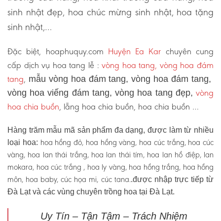
sinh nhật đẹp, hoa chúc mừng sinh nhật, hoa tặng
sinh nhật,…
Đặc biệt, hoaphuquy.com
Huyện Ea Kar
chuyên cung
cấp dịch vụ hoa tang lễ :
vòng hoa tang, vòng hoa đám
tang
,
mẫu vòng hoa đám tang, vòng hoa đám tang,
vòng
vòng hoa viếng đám tang, vòng hoa tang đẹp,
hoa chia buồn
, lẵng hoa chia buồn, hoa chia buồn …
Hàng trăm mẫu mã sản phẩm đa dạng, được làm từ nhiều
hoa hồng đỏ, hoa hồng vàng, hoa cúc trắng, hoa cúc
loại hoa:
vàng, hoa lan thái trắng, hoa lan thái tím, hoa lan hồ điệp, lan
mokara, hoa cúc trắng , hoa ly vàng, hoa hồng trắng, hoa hồng
môn, hoa baby, cúc họa mi, cúc tana.
.được nhập trực tiếp từ
Đà Lạt và các vùng chuyên trồng hoa tại Đà Lạt.
Uy Tín – Tận Tậm – Trách Nhiệm