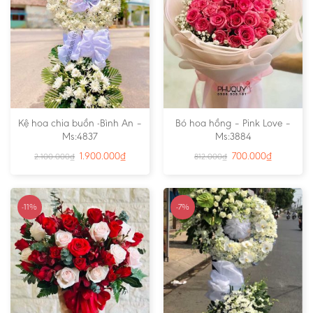
Kệ hoa chia buồn -Bình An –
Bó hoa hồng – Pink Love –
Ms:4837
Ms:3884
1.900.000
₫
700.000
₫
2.100.000
₫
812.000
₫
-11%
-7%