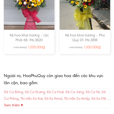
Kệ hoa khai trương – Lộc
Kệ hoa khai trương – Phú
Phát 68- Ms:3820
Quý 01- Ms:3818
1.200.000
₫
1.300.000
₫
1.311.000
₫
1.511.000
₫
Ngoài ra, HoaPhuQuy còn giao hoa đến các khu vực
lân cận, bao gồm:
Xã Cư Bông
,
Xã Cư ELang
,
Xã Cư Huê
,
Xã Cư Jang
,
Xã Cư Ni
,
Xã
Cư Prông
,
Thị trấn Ea Kar
,
Xã Ea Kmút
,
Thị trấn Ea Knốp
,
Xã Ea Păl
…
Xem thêm ▾
.