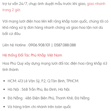
trợ tư vấn 24/7, chụp ảnh duyệt mẫu trước khi giao,
giao nhanh
trong 2 giờ
.
Với mạng lưới điện hoa liên kết rộng khắp toàn quốc, chúng tôi có
khả năng xử lý đơn hàng nhanh chóng và giao hoa tận nơi dù
bất cứ đâu.
Liên hệ Hotline :
0906.908.101 | 0587.088.088
Hệ thống Đối Tác Phủ Khắp Việt Nam
Hoa Phú Quý xây dựng mạng lưới đối tác điện hoa rộng khắp 63
tỉnh thành:
HCM: 413 Lê Văn Sỹ, P.2, Q.Tân Bình, TPHCM.
Hà Nội : 56B Trần Phú, Ba Đình, Hà Nội.
Đà Nẵng : 486 Điện Biên Phủ, Thanh Khê, Đà Nẵng
Và hàng trăm chi nhánh trên toàn quốc