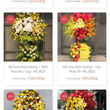
2.500.000
₫
3.300.000
₫
2.790.000
₫
3.590.000
₫
-9%
-8%
Kệ hoa khai trương – Vinh
Kệ hoa khai trương – Lộc
Hoa Phú Quý- Ms:3827
Phát 79- Ms:3823
3.500.000
₫
1.800.000
₫
3.851.000
₫
1.951.000
₫
-8%
-14%