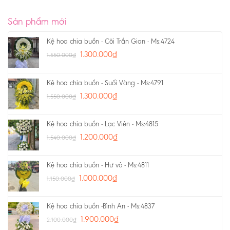
Sản phẩm mới
Kệ hoa chia buồn - Cõi Trần Gian - Ms:4724
1.300.000
₫
1.550.000
₫
Kệ hoa chia buồn - Suối Vàng - Ms:4791
1.300.000
₫
1.550.000
₫
Kệ hoa chia buồn - Lạc Viên - Ms:4815
1.200.000
₫
1.540.000
₫
Kệ hoa chia buồn - Hư vô - Ms:4811
1.000.000
₫
1.150.000
₫
Kệ hoa chia buồn -Bình An - Ms:4837
1.900.000
₫
2.100.000
₫