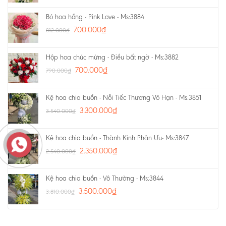
Bó hoa hồng - Pink Love - Ms:3884
700.000
₫
812.000
₫
Hộp hoa chúc mừng - Điều bất ngờ - Ms:3882
700.000
₫
790.000
₫
Kệ hoa chia buồn - Nỗi Tiếc Thương Vô Hạn - Ms:3851
3.300.000
₫
3.540.000
₫
Kệ hoa chia buồn - Thành Kính Phân Ưu- Ms:3847
2.350.000
₫
2.540.000
₫
Kệ hoa chia buồn - Vô Thường - Ms:3844
3.500.000
₫
3.810.000
₫