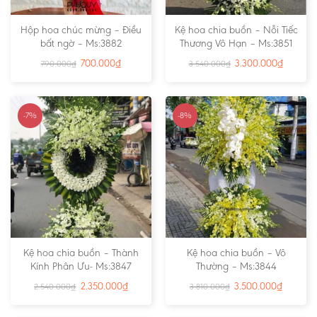
Hộp hoa chúc mừng – Điều
Kệ hoa chia buồn – Nỗi Tiếc
bất ngờ – Ms:3882
Thương Vô Hạn – Ms:3851
700.000
₫
3.300.000
₫
790.000
₫
3.540.000
₫
-7%
-8%
Kệ hoa chia buồn – Thành
Kệ hoa chia buồn – Vô
Kính Phân Ưu- Ms:3847
Thường – Ms:3844
2.350.000
₫
3.500.000
₫
2.540.000
₫
3.810.000
₫