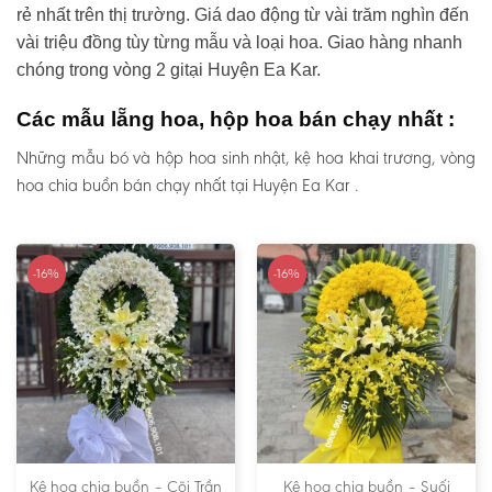
rẻ nhất trên thị trường. Giá dao động từ vài trăm nghìn đến
vài triệu đồng tùy từng mẫu và loại hoa. Giao hàng nhanh
chóng trong vòng 2 gitại Huyện Ea Kar.
Các mẫu lẵng hoa, hộp hoa bán chạy nhất :
Những mẫu bó và hộp hoa sinh nhật, kệ hoa khai trương, vòng
hoa chia buồn bán chạy nhất tại Huyện Ea Kar .
-16%
-16%
Kệ hoa chia buồn – Cõi Trần
Kệ hoa chia buồn – Suối