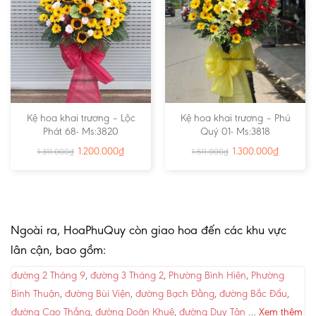
Kệ hoa khai trương – Lộc
Kệ hoa khai trương – Phú
Phát 68- Ms:3820
Quý 01- Ms:3818
1.200.000
₫
1.300.000
₫
1.311.000
₫
1.511.000
₫
Ngoài ra, HoaPhuQuy còn giao hoa đến các khu vực
lân cận, bao gồm:
đường 2 Tháng 9
,
đường 3 Tháng 2
,
Phường Bình Hiên
,
Phường
Bình Thuận
,
đường Bùi Viện
,
đường Bạch Đằng
,
đường Bắc Đẩu
,
đường Cao Thắng
,
đường Doãn Khuê
,
đường Duy Tân
…
Xem thêm