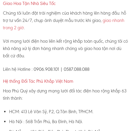
Giao Hoa Tận Nhà Siêu Tốc
Chúng tôi luôn đặt trải nghiệm của khách hàng lên hàng đầu: hỗ
trợ tư vấn 24/7, chụp ảnh duyệt mẫu trước khi giao,
giao nhanh
trong 2 giờ
.
Với mạng lưới điện hoa liên kết rộng khắp toàn quốc, chúng tôi có
khả năng xử lý đơn hàng nhanh chóng và giao hoa tận nơi dù
bất cứ đâu.
Liên hệ Hotline :
0906.908.101 | 0587.088.088
Hệ thống Đối Tác Phủ Khắp Việt Nam
Hoa Phú Quý xây dựng mạng lưới đối tác điện hoa rộng khắp 63
tỉnh thành:
HCM: 413 Lê Văn Sỹ, P.2, Q.Tân Bình, TPHCM.
Hà Nội : 56B Trần Phú, Ba Đình, Hà Nội.