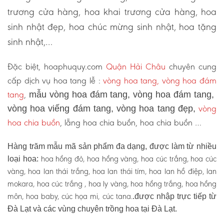
trương cửa hàng, hoa khai trương cửa hàng, hoa
sinh nhật đẹp, hoa chúc mừng sinh nhật, hoa tặng
sinh nhật,…
Đặc biệt, hoaphuquy.com
Quận Hải Châu
chuyên cung
cấp dịch vụ hoa tang lễ :
vòng hoa tang, vòng hoa đám
tang
,
mẫu vòng hoa đám tang, vòng hoa đám tang,
vòng
vòng hoa viếng đám tang, vòng hoa tang đẹp,
hoa chia buồn
, lẵng hoa chia buồn, hoa chia buồn …
Hàng trăm mẫu mã sản phẩm đa dạng, được làm từ nhiều
hoa hồng đỏ, hoa hồng vàng, hoa cúc trắng, hoa cúc
loại hoa:
vàng, hoa lan thái trắng, hoa lan thái tím, hoa lan hồ điệp, lan
mokara, hoa cúc trắng , hoa ly vàng, hoa hồng trắng, hoa hồng
môn, hoa baby, cúc họa mi, cúc tana.
.được nhập trực tiếp từ
Đà Lạt và các vùng chuyên trồng hoa tại Đà Lạt.