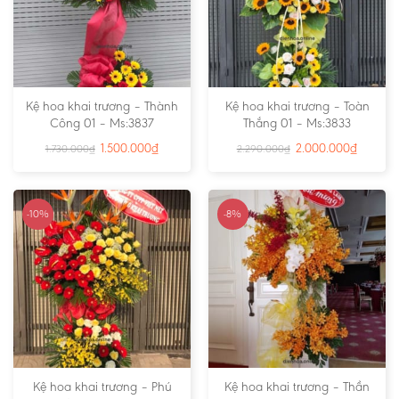
Kệ hoa khai trương – Thành
Kệ hoa khai trương – Toàn
Công 01 – Ms:3837
Thắng 01 – Ms:3833
1.500.000
₫
2.000.000
₫
1.730.000
₫
2.290.000
₫
-10%
-8%
Kệ hoa khai trương – Phú
Kệ hoa khai trương – Thần