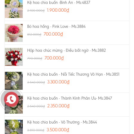
Kệ hoa chia buồn -Bình An - Ms:4837
1.900.000
₫
2.100.000
₫
Bó hoa hồng - Pink Love - Ms:3884
700.000
₫
812.000
₫
Hộp hoa chúc mừng - Điều bất ngờ - Ms:3882
700.000
₫
790.000
₫
Kệ hoa chia buồn - Nỗi Tiếc Thương Vô Hạn - Ms:3851
3.300.000
₫
3.540.000
₫
Kệ hoa chia buồn - Thành Kính Phân Ưu- Ms:3847
2.350.000
₫
2.540.000
₫
Kệ hoa chia buồn - Vô Thường - Ms:3844
3.500.000
₫
3.810.000
₫