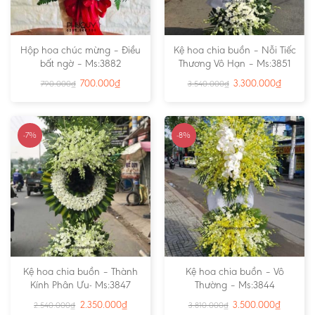
Hộp hoa chúc mừng – Điều
Kệ hoa chia buồn – Nỗi Tiếc
bất ngờ – Ms:3882
Thương Vô Hạn – Ms:3851
700.000
₫
3.300.000
₫
790.000
₫
3.540.000
₫
-7%
-8%
Kệ hoa chia buồn – Thành
Kệ hoa chia buồn – Vô
Kính Phân Ưu- Ms:3847
Thường – Ms:3844
2.350.000
₫
3.500.000
₫
2.540.000
₫
3.810.000
₫