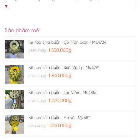
▾
.
Sản phẩm mới
Kệ hoa chia buồn - Cõi Trần Gian - Ms:4724
1.300.000
₫
1.550.000
₫
Kệ hoa chia buồn - Suối Vàng - Ms:4791
1.300.000
₫
1.550.000
₫
Kệ hoa chia buồn - Lạc Viên - Ms:4815
1.200.000
₫
1.540.000
₫
Kệ hoa chia buồn - Hư vô - Ms:4811
1.000.000
₫
1.150.000
₫