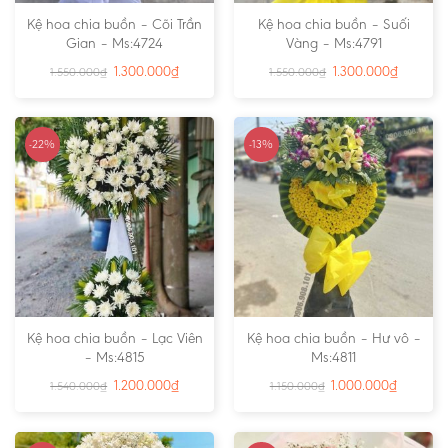
Kệ hoa chia buồn – Cõi Trần
Kệ hoa chia buồn – Suối
Gian – Ms:4724
Vàng – Ms:4791
1.300.000
₫
1.300.000
₫
1.550.000
₫
1.550.000
₫
-22%
-13%
Kệ hoa chia buồn – Lạc Viên
Kệ hoa chia buồn – Hư vô –
– Ms:4815
Ms:4811
1.200.000
₫
1.000.000
₫
1.540.000
₫
1.150.000
₫