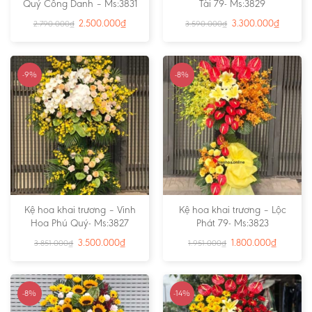
Quý Công Danh – Ms:3831
Tài 79- Ms:3829
2.500.000
₫
3.300.000
₫
2.790.000
₫
3.590.000
₫
-9%
-8%
Kệ hoa khai trương – Vinh
Kệ hoa khai trương – Lộc
Hoa Phú Quý- Ms:3827
Phát 79- Ms:3823
3.500.000
₫
1.800.000
₫
3.851.000
₫
1.951.000
₫
-8%
-14%