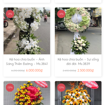
-3%
-4%
Kệ hoa chia buồn – Ánh
Kệ hoa chia buồn – Sự sống
Sáng Thiên Đường – Ms:3841
đời đời- Ms:3839
6.000.000
₫
2.500.000
₫
6.210.000
₫
2.610.000
₫
-13%
-13%