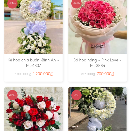
-10%
-14%
Kệ hoa chia buồn -Bình An –
Bó hoa hồng – Pink Love –
Ms:4837
Ms:3884
1.900.000
₫
700.000
₫
2.100.000
₫
812.000
₫
-11%
-7%