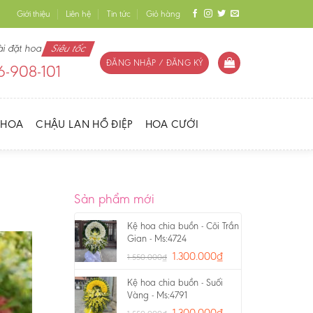
Giới thiệu
Liên hệ
Tin tức
Giỏ hàng
ài đặt hoa
Siêu tốc
ĐĂNG NHẬP / ĐĂNG KÝ
-908-101
 HOA
CHẬU LAN HỒ ĐIỆP
HOA CƯỚI
Sản phẩm mới
Kệ hoa chia buồn - Cõi Trần
Gian - Ms:4724
1.300.000
₫
1.550.000
₫
Kệ hoa chia buồn - Suối
Vàng - Ms:4791
1.300.000
₫