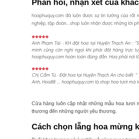
Phản hồi, nhận xét của khá
hoaphuquy.com đã luôn được sự tin tưởng của rất n
nghiệp, tập đoàn…shop luôn nhận được những lời phản
Anh Phạm Tài - KH đặt hoa tại Huyện Thạch An :
“S
mình cũng còn nghi ngại khi phải đặt hàng trực t
hoaphuquy.com hoàn toàn đúng đắn. Hoa phải nói là l
Chị Cẩm Tú - Đặt hoa tại Huyện Thạch An cho biết:
“ 
Anh, Hoa88 .... hoaphuquy.com là shop hoa tươi mà tô
Cửa hàng luôn cập nhật những mẫu hoa tươi mớ
thương đến những người yêu thương.
Cách chọn lẵng hoa mừng k