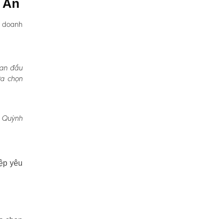
h An
, doanh
Ban đầu
ựa chọn
, Quỳnh
ệp yêu