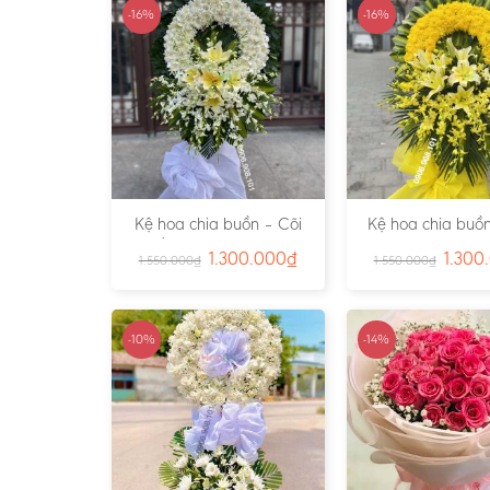
-16%
-16%
Kệ hoa chia buồn – Cõi
Kệ hoa chia buồn
Trần Gian – Ms:4724
Vàng – Ms:4
1.300.000
₫
1.300
1.550.000
₫
1.550.000
₫
-10%
-14%