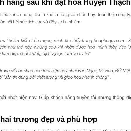
ch hàng sau khi đặt hoa Huyện Thạc
hiều khách hàng. Dù là khách hàng cá nhân hay đoàn thể, công ty
 hồi hết sức tích cực và đầy sự tín nhiệm:
au khi tìm kiếm trên mạng, mình tìm thấy trang hoaphuquy.com . 
uyến như thế này. Nhưng sau khi nhận được hoa, mình thấy việc l
àm đẹp, chất lượng, dịch vụ tận tâm và uy tín"
Trong số các shop hoa tươi hiện nay như: Bảo Ngọc, Mr Hoa, Đất Việt
i luôn tin dùng bởi chất lượng và giao hoa nhanh chóng" .
i nhất hiện nay. Giúp khách hàng truyền tải những thông đi
hai trương đẹp và phù hợp