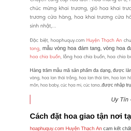
chúc mừng khai trương, giỏ hoa khai tr
trương cửa hàng, hoa khai trương cửa hà
sinh nhật,…
Đặc biệt, hoaphuquy.com
Huyện Thạch An
chu
tang
,
mẫu vòng hoa đám tang, vòng hoa đ
hoa chia buồn
, lẵng hoa chia buồn, hoa chia
Hàng trăm mẫu mã sản phẩm đa dạng, được làm
vàng, hoa lan thái trắng, hoa lan thái tím, hoa lan
môn, hoa baby, cúc họa mi, cúc tana.
.được nhập trự
Uy Tín
Cách đặt hoa giao tận nơi 
hoaphuquy.com Huyện Thạch An
cam kết chất