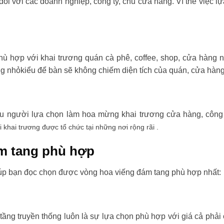
đối với các doanh nghiệp, công ty, chủ cửa hàng. Vì thế việc l
ù hợp với khai trương quán cà phê, coffee, shop, cửa hàng 
ng nhỏkiểu để bàn sẽ không chiếm diện tích của quán, cửa hàng
ều người lựa chọn làm hoa mừng khai trương cửa hàng, công t
i khai trương được tổ chức tại những nơi rộng rãi .
m tang phù hợp
úp bạn đọc chọn được vòng hoa viếng đám tang phù hợp nhất:
tầng truyền thống luôn là sự lựa chọn phù hợp với giá cả phải