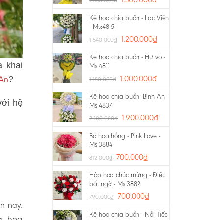
1.550.000
₫
Kệ hoa chia buồn - Lạc Viên
- Ms:4815
1.200.000
₫
1.540.000
₫
Kệ hoa chia buồn - Hư vô -
a khai
Ms:4811
 An
1.000.000
₫
?
1.150.000
₫
Kệ hoa chia buồn -Bình An -
với hệ
Ms:4837
1.900.000
₫
2.100.000
₫
Bó hoa hồng - Pink Love -
Ms:3884
700.000
₫
812.000
₫
Hộp hoa chúc mừng - Điều
bất ngờ - Ms:3882
700.000
₫
790.000
₫
ện nay.
Kệ hoa chia buồn - Nỗi Tiếc
g, hoa