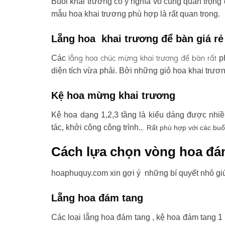
Buổi khai trương có ý nghĩa vô cùng quan trọng 
mẫu hoa khai trương phù hợp là rất quan trọng.
Lẵng hoa khai trương để bàn giá rẻ
lẵng hoa chúc mừng khai trương
để bàn rất
Các
ph
diện tích vừa phải. Bởi những giỏ hoa khai trươ
Kệ hoa mừng khai trương
Kệ hoa dạng 1,2,3 tầng là kiểu dáng được nhi
tác, khởi công công trình..
. Rất phù hợp với các buổ
Cách lựa chọn vòng hoa đá
hoaphuquy.com xin gợi ý những bí quyết nhỏ gi
Lẵng hoa đám tang
Các loại lẵng hoa đám tang , kệ hoa đám tang 1 