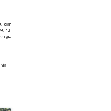
u kinh
 vũ nữ,
đến gia
ghìn