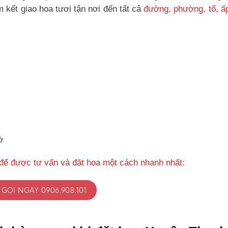
kết giao hoa tươi tận nơi đến tất cả
đường, phường, tổ, ấ
ờ
để được tư vấn và đặt hoa một cách nhanh nhất:
GỌI NGAY 0906.908.101