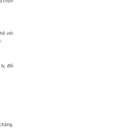
ựa chọn
nhỏ với
.
y, đối
 chăng.