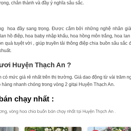
rọng, chân thành và đầy ý nghĩa sâu sắc.
ng hoa đầy sang trọng. Được cắm bởi những nghệ nhân già
an hồ điệp, hoa baby nhập khẩu, hoa hồng môn trắng, hoa lan
n quà tuyệt vời , giúp truyền tải thông điệp chia buồn sâu sắc 
khuất.
 tươi Huyện Thạch An ?
ó mức giá rẻ nhất trên thị trường. Giá dao động từ vài trăm n
ao hàng nhanh chóng trong vòng 2 gitại Huyện Thạch An.
bán chạy nhất :
ơng, vòng hoa chia buồn bán chạy nhất tại Huyện Thạch An .