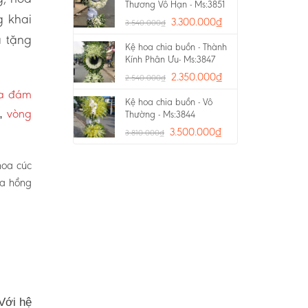
Thương Vô Hạn - Ms:3851
g khai
3.300.000
₫
3.540.000
₫
a tặng
Kệ hoa chia buồn - Thành
Kính Phân Ưu- Ms:3847
2.350.000
₫
2.540.000
₫
oa đám
Kệ hoa chia buồn - Vô
vòng
p,
Thường - Ms:3844
3.500.000
₫
3.810.000
₫
hoa cúc
oa hồng
Với hệ