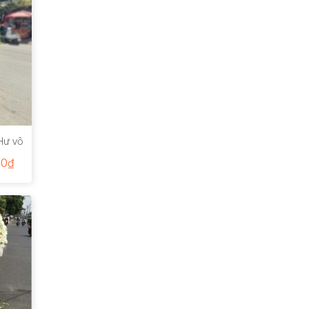
Hư vô
00
₫