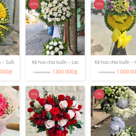
-22%
-13%
 – Suối
Kệ hoa chia buồn – Lạc
Kệ hoa chia buồn – 
791
Viên – Ms:4815
– Ms:4811
.000
₫
1.200.000
₫
1.000.0
1.540.000
₫
1.150.000
₫
-11%
-7%