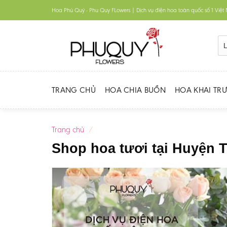
Skip
Hoa Phú Quý - Phu Quy FLowers | Dịch vụ điện hoa toàn quốc số 1 Việ
to
content
TRANG CHỦ
HOA CHIA BUỒN
HOA KHAI TR
Trang chủ
/
Shop hoa tươi tại Huyện