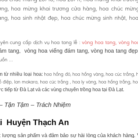
ương, hoa mừng khai trương cửa hàng, hoa chúc mừn
ng, hoa sinh nhật đẹp, hoa chúc mừng sinh nhật, ho
yên cung cấp dịch vụ hoa tang lễ :
vòng hoa tang, vòng h
ám tang, vòng hoa viếng đám tang, vòng hoa tang đẹ
 buồn …
hoa hồng đỏ, hoa hồng vàng, hoa cúc trắng, 
 từ nhiều loại hoa:
 hồ điệp, lan mokara, hoa cúc trắng , hoa ly vàng, hoa hồng trắng, h
c tiếp từ Đà Lạt và các vùng chuyên trồng hoa tại Đà Lạt.
 – Tận Tậm – Trách Nhiệm
tại Huyện Thạch An
 lượng sản phẩm và đảm bảo sự hài lòng của khách hàng. 