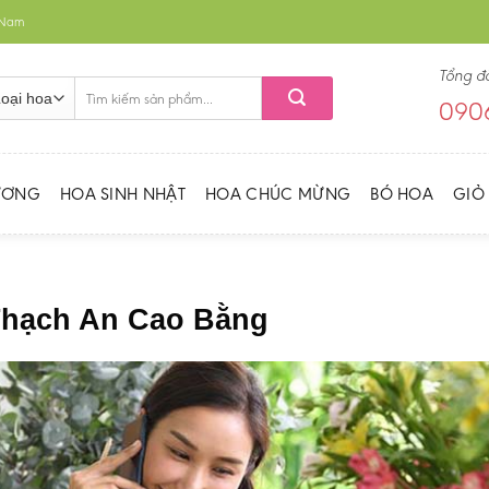
t Nam
Tổng đ
Tìm
0906
kiếm:
ƯƠNG
HOA SINH NHẬT
HOA CHÚC MỪNG
BÓ HOA
GIỎ
 Thạch An Cao Bằng