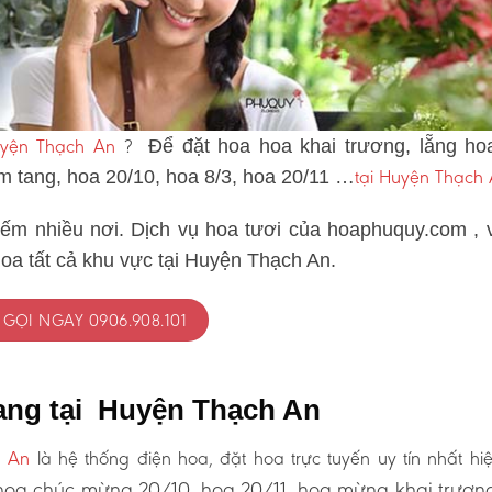
uyện Thạch An
?
Để đặt hoa hoa khai trương, lẵng ho
tại Huyện Thạch
ám tang, hoa 20/10, hoa 8/3, hoa 20/11 …
iếm nhiều nơi. Dịch vụ hoa tươi của hoaphuquy.com , 
hoa tất cả khu vực tại Huyện Thạch An.
GỌI NGAY 0906.908.101
ang tại Huyện Thạch An
h An
là hệ thống điện hoa, đặt hoa trực tuyến uy tín nhất hi
oa chúc mừng 20/10, hoa 20/11, hoa mừng khai trươn