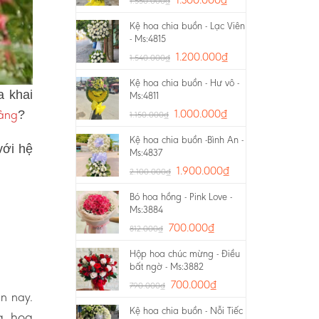
1.550.000
₫
Kệ hoa chia buồn - Lạc Viên
- Ms:4815
1.200.000
₫
1.540.000
₫
Kệ hoa chia buồn - Hư vô -
a khai
Ms:4811
ảng
1.000.000
₫
?
1.150.000
₫
Kệ hoa chia buồn -Bình An -
với hệ
Ms:4837
1.900.000
₫
2.100.000
₫
Bó hoa hồng - Pink Love -
Ms:3884
700.000
₫
812.000
₫
Hộp hoa chúc mừng - Điều
bất ngờ - Ms:3882
700.000
₫
790.000
₫
ện nay.
Kệ hoa chia buồn - Nỗi Tiếc
g, hoa