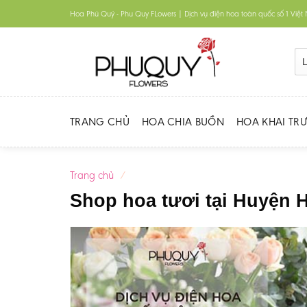
Skip
Hoa Phú Quý - Phu Quy FLowers | Dịch vụ điện hoa toàn quốc số 1 Việ
to
content
TRANG CHỦ
HOA CHIA BUỒN
HOA KHAI TR
Trang chủ
/
Shop hoa tươi tại Huyện