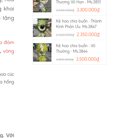
Thương Vô Hạn - Ms:3851
g khai
3.300.000
₫
3.540.000
₫
a tặng
Kệ hoa chia buồn - Thành
Kính Phân Ưu- Ms:3847
2.350.000
₫
2.540.000
₫
oa đám
Kệ hoa chia buồn - Vô
vòng
p,
Thường - Ms:3844
3.500.000
₫
3.810.000
₫
hoa cúc
oa hồng
g. Với