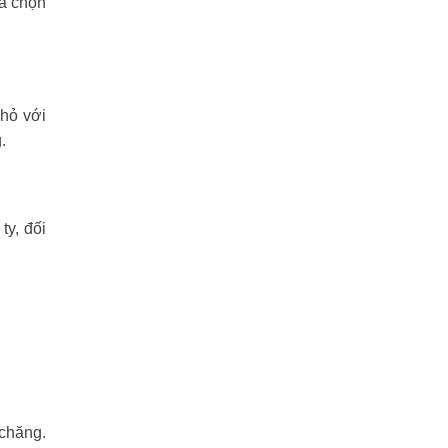
ựa chọn
nhỏ với
.
y, đối
 chăng.