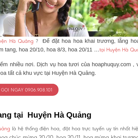
uyện Hà Quảng
?
Để đặt hoa hoa khai trương, lẵng ho
tại Huyện Hà Qu
ám tang, hoa 20/10, hoa 8/3, hoa 20/11 …
iếm nhiều nơi. Dịch vụ hoa tươi của hoaphuquy.com , 
hoa tất cả khu vực tại Huyện Hà Quảng.
GỌI NGAY 0906.908.101
tang tại Huyện Hà Quảng
uảng
là hệ thống điện hoa, đặt hoa trực tuyến uy tín nhất hi
oa chúc mừng 20/10, hoa 20/11, hoa mừng khai trươn