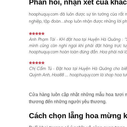
Phản hồi, nhận xét của khá
hoaphuquy.com đã luôn được sự tin tưởng của rất n
nghiệp, tập đoàn…shop luôn nhận được những lời phản
Anh Phạm Tài - KH đặt hoa tại Huyện Hà Quảng :
“S
mình cũng còn nghi ngại khi phải đặt hàng trực t
hoaphuquy.com hoàn toàn đúng đắn. Hoa phải nói là l
Chị Cẩm Tú - Đặt hoa tại Huyện Hà Quảng cho biết
Quỳnh Anh, Hoa88 .... hoaphuquy.com là shop hoa tươ
Cửa hàng luôn cập nhật những mẫu hoa tươi mớ
thương đến những người yêu thương.
Cách chọn lẵng hoa mừng k