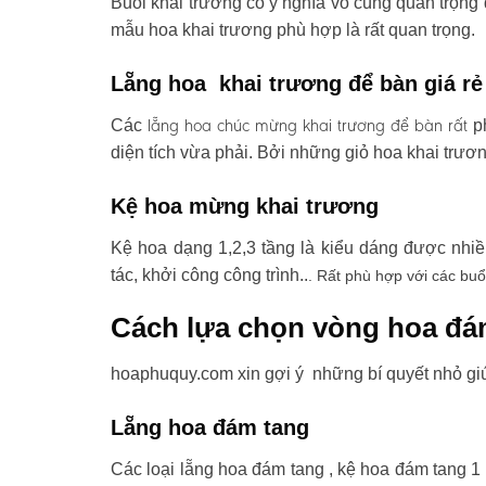
Buổi khai trương có ý nghĩa vô cùng quan trọng 
mẫu hoa khai trương phù hợp là rất quan trọng.
Lẵng hoa khai trương để bàn giá rẻ
lẵng hoa chúc mừng khai trương
để bàn rất
Các
ph
diện tích vừa phải. Bởi những giỏ hoa khai trươ
Kệ hoa mừng khai trương
Kệ hoa dạng 1,2,3 tầng là kiểu dáng được nhi
tác, khởi công công trình..
. Rất phù hợp với các buổ
Cách lựa chọn vòng hoa đá
hoaphuquy.com xin gợi ý những bí quyết nhỏ gi
Lẵng hoa đám tang
Các loại lẵng hoa đám tang , kệ hoa đám tang 1 