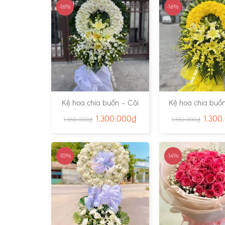
-16%
-16%
Kệ hoa chia buồn – Cõi
Kệ hoa chia buồn
Trần Gian – Ms:4724
Vàng – Ms:4
1.300.000
₫
1.300
1.550.000
₫
1.550.000
₫
-10%
-14%