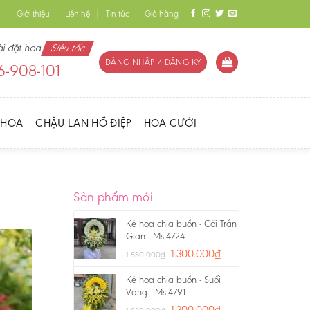
Giới thiệu
Liên hệ
Tin tức
Giỏ hàng
ài đặt hoa
Siêu tốc
ĐĂNG NHẬP / ĐĂNG KÝ
-908-101
 HOA
CHẬU LAN HỒ ĐIỆP
HOA CƯỚI
Sản phẩm mới
Kệ hoa chia buồn - Cõi Trần
Gian - Ms:4724
1.300.000
₫
1.550.000
₫
Kệ hoa chia buồn - Suối
Vàng - Ms:4791
1.300.000
₫