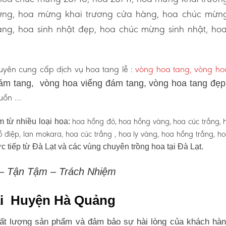
ương, hoa mừng khai trương cửa hàng, hoa chúc mừn
ng, hoa sinh nhật đẹp, hoa chúc mừng sinh nhật, ho
yên cung cấp dịch vụ hoa tang lễ :
vòng hoa tang, vòng h
ám tang, vòng hoa viếng đám tang, vòng hoa tang đẹ
 buồn …
hoa hồng đỏ, hoa hồng vàng, hoa cúc trắng, 
 từ nhiều loại hoa:
 hồ điệp, lan mokara, hoa cúc trắng , hoa ly vàng, hoa hồng trắng, h
c tiếp từ Đà Lạt và các vùng chuyên trồng hoa tại Đà Lạt.
 – Tận Tậm – Trách Nhiệm
tại Huyện Hà Quảng
t lượng sản phẩm và đảm bảo sự hài lòng của khách hàn