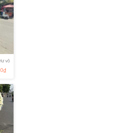
Hư vô
00
₫