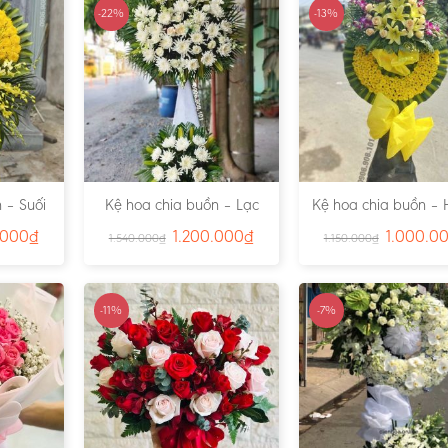
-22%
-13%
 – Suối
Kệ hoa chia buồn – Lạc
Kệ hoa chia buồn – 
791
Viên – Ms:4815
– Ms:4811
.000
₫
1.200.000
₫
1.000.0
1.540.000
₫
1.150.000
₫
-11%
-7%