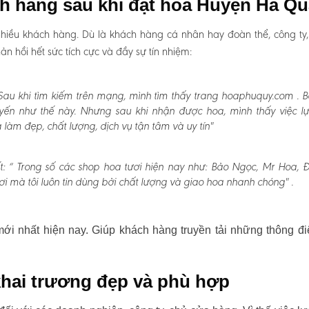
ch hàng sau khi đặt hoa Huyện Hà Q
hiều khách hàng. Dù là khách hàng cá nhân hay đoàn thể, công ty
 hồi hết sức tích cực và đầy sự tín nhiệm:
au khi tìm kiếm trên mạng, mình tìm thấy trang hoaphuquy.com . 
uyến như thế này. Nhưng sau khi nhận được hoa, mình thấy việc l
àm đẹp, chất lượng, dịch vụ tận tâm và uy tín"
:
“ Trong số các shop hoa tươi hiện nay như: Bảo Ngọc, Mr Hoa, Đấ
i mà tôi luôn tin dùng bởi chất lượng và giao hoa nhanh chóng" .
i nhất hiện nay. Giúp khách hàng truyền tải những thông đi
hai trương đẹp và phù hợp