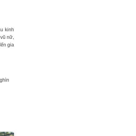
u kinh
 vũ nữ,
đến gia
nghìn