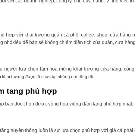
đối với các doanh nghiệp, công ty, chủ cửa hàng. Vì thế việc l
ù hợp với khai trương quán cà phê, coffee, shop, cửa hàng 
ng nhỏkiểu để bàn sẽ không chiếm diện tích của quán, cửa hàng
ều người lựa chọn làm hoa mừng khai trương cửa hàng, công t
i khai trương được tổ chức tại những nơi rộng rãi .
m tang phù hợp
úp bạn đọc chọn được vòng hoa viếng đám tang phù hợp nhất:
tầng truyền thống luôn là sự lựa chọn phù hợp với giá cả phải