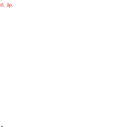
ổ, ấp,