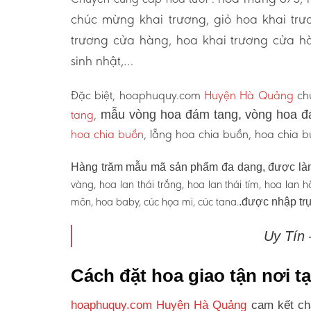
chúc mừng khai trương, giỏ hoa khai tr
trương cửa hàng, hoa khai trương cửa hà
sinh nhật,…
Đặc biệt, hoaphuquy.com
Huyện Hà Quảng
chu
tang
,
mẫu vòng hoa đám tang, vòng hoa đ
hoa chia buồn
, lẵng hoa chia buồn, hoa chia
Hàng trăm mẫu mã sản phẩm đa dạng, được làm
vàng, hoa lan thái trắng, hoa lan thái tím, hoa lan
môn, hoa baby, cúc họa mi, cúc tana.
.được nhập trự
Uy Tín
Cách đặt hoa giao tận nơi 
hoaphuquy.com Huyện Hà Quảng
cam kết chấ