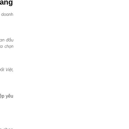
uảng
, doanh
Ban đầu
ựa chọn
t Việt,
ệp yêu