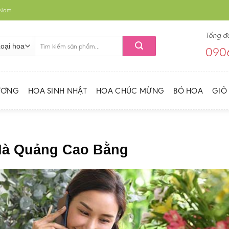
t Nam
Tổng đ
Tìm
0906
kiếm:
ƯƠNG
HOA SINH NHẬT
HOA CHÚC MỪNG
BÓ HOA
GIỎ
 Hà Quảng Cao Bằng