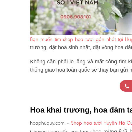
Bạn muốn tìm shop hoa tươi gần nhất tại H
trương, đặt hoa sinh nhật, đặt vòng hoa đ
Không cần phải lo lắng và mất công tìm k
thống giao hoa toàn quốc sẽ thay bạn gửi 
Hoa khai trương, hoa đám 
hoaphuquy.com –
Shop hoa tươi Huyện Hà Q
hoa mừng 8/3, h
Chuyên cung cấp hoa tươi :