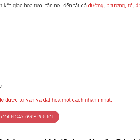
kết giao hoa tươi tận nơi đến tất cả
đường, phường, tổ, ấ
ờ
để được tư vấn và đặt hoa một cách nhanh nhất:
GỌI NGAY 0906.908.101