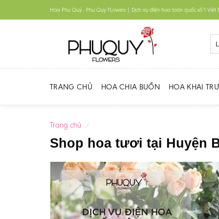
Skip
Hoa Phú Quý - Phu Quy FLowers | Dịch vụ điện hoa toàn quốc số 1 Việ
to
content
TRANG CHỦ
HOA CHIA BUỒN
HOA KHAI TR
Trang chủ
/
Shop hoa tươi tại Huyện