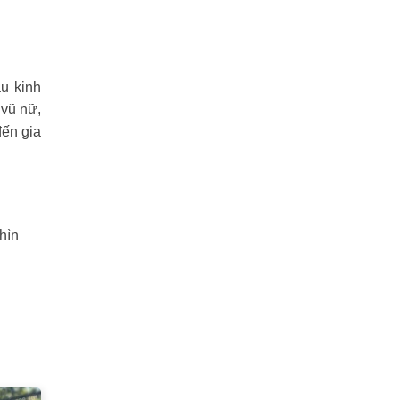
u kinh
 vũ nữ,
đến gia
hìn