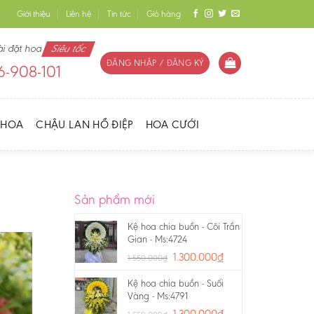
Giới thiệu
Liên hệ
Tin tức
Giỏ hàng
ài đặt hoa
Siêu tốc
ĐĂNG NHẬP / ĐĂNG KÝ
-908-101
 HOA
CHẬU LAN HỒ ĐIỆP
HOA CƯỚI
Sản phẩm mới
Kệ hoa chia buồn - Cõi Trần
Gian - Ms:4724
1.300.000
₫
1.550.000
₫
Kệ hoa chia buồn - Suối
Vàng - Ms:4791
1.300.000
₫