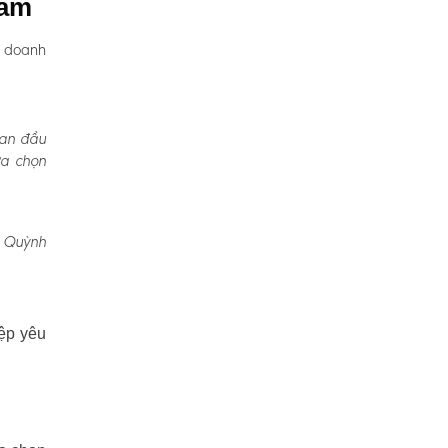
Lâm
, doanh
Ban đầu
ựa chọn
, Quỳnh
ệp yêu