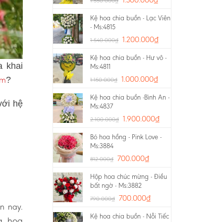
1.550.000
₫
Kệ hoa chia buồn - Lạc Viên
- Ms:4815
1.200.000
₫
1.540.000
₫
Kệ hoa chia buồn - Hư vô -
a khai
Ms:4811
âm
1.000.000
₫
?
1.150.000
₫
Kệ hoa chia buồn -Bình An -
với hệ
Ms:4837
1.900.000
₫
2.100.000
₫
Bó hoa hồng - Pink Love -
Ms:3884
700.000
₫
812.000
₫
Hộp hoa chúc mừng - Điều
bất ngờ - Ms:3882
700.000
₫
790.000
₫
ện nay.
Kệ hoa chia buồn - Nỗi Tiếc
g, hoa