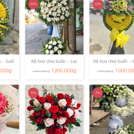
-22%
-13%
 – Suối
Kệ hoa chia buồn – Lạc
Kệ hoa chia buồn – 
791
Viên – Ms:4815
– Ms:4811
.000
₫
1.200.000
₫
1.000.0
1.540.000
₫
1.150.000
₫
-11%
-7%