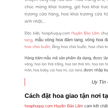
chúc mừng khai trương, giỏ hoa khai tr
trương cửa hàng, hoa khai trương cửa hà
sinh nhật,…
Đặc biệt, hoaphuquy.com
Huyện Bảo Lâm
chuy
tang
,
mẫu vòng hoa đám tang, vòng hoa đ
hoa chia buồn
, lẵng hoa chia buồn, hoa chia
Hàng trăm mẫu mã sản phẩm đa dạng, được làm
vàng, hoa lan thái trắng, hoa lan thái tím, hoa lan
môn, hoa baby, cúc họa mi, cúc tana.
.được nhập trự
Uy Tín
Cách đặt hoa giao tận nơi 
hoaphuquy.com Huyện Bảo Lâm
cam kết chất