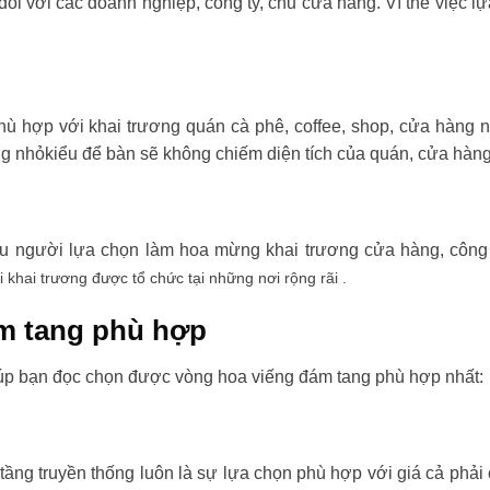
đối với các doanh nghiệp, công ty, chủ cửa hàng. Vì thế việc l
ù hợp với khai trương quán cà phê, coffee, shop, cửa hàng 
ng nhỏkiểu để bàn sẽ không chiếm diện tích của quán, cửa hàng
ều người lựa chọn làm hoa mừng khai trương cửa hàng, công t
i khai trương được tổ chức tại những nơi rộng rãi .
m tang phù hợp
úp bạn đọc chọn được vòng hoa viếng đám tang phù hợp nhất:
tầng truyền thống luôn là sự lựa chọn phù hợp với giá cả phải