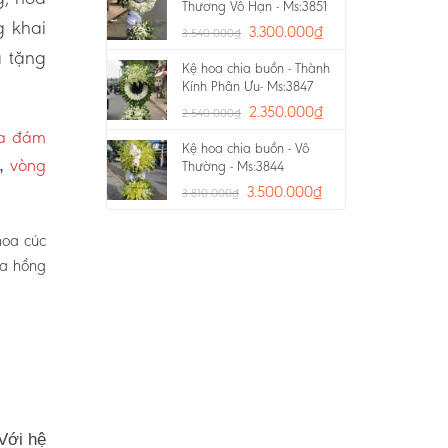
Thương Vô Hạn - Ms:3851
g khai
3.300.000
₫
3.540.000
₫
a tặng
Kệ hoa chia buồn - Thành
Kính Phân Ưu- Ms:3847
2.350.000
₫
2.540.000
₫
oa đám
Kệ hoa chia buồn - Vô
vòng
p,
Thường - Ms:3844
3.500.000
₫
3.810.000
₫
hoa cúc
oa hồng
Với hệ