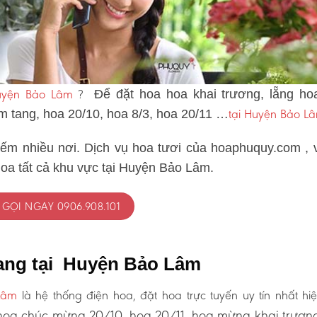
Huyện Bảo Lâm
?
Để đặt hoa hoa khai trương, lẵng ho
tại Huyện Bảo L
ám tang, hoa 20/10, hoa 8/3, hoa 20/11 …
iếm nhiều nơi. Dịch vụ hoa tươi của hoaphuquy.com , 
hoa tất cả khu vực tại Huyện Bảo Lâm.
GỌI NGAY 0906.908.101
tang tại Huyện Bảo Lâm
Lâm
là hệ thống điện hoa, đặt hoa trực tuyến uy tín nhất hi
oa chúc mừng 20/10, hoa 20/11, hoa mừng khai trươn