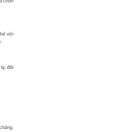
ựa chọn
nhỏ với
.
y, đối
 chăng.