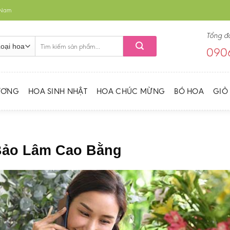
t Nam
Tổng đ
Tìm
0906
kiếm:
ƯƠNG
HOA SINH NHẬT
HOA CHÚC MỪNG
BÓ HOA
GIỎ
 Bảo Lâm Cao Bằng