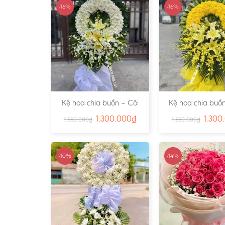
-16%
-16%
Kệ hoa chia buồn – Cõi
Kệ hoa chia buồn
Trần Gian – Ms:4724
Vàng – Ms:4
1.300.000
₫
1.300
1.550.000
₫
1.550.000
₫
-10%
-14%