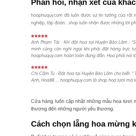
Phản hồi, nhận xét của khá
hoaphuquy.com đã luôn được sự tin tưởng của rất n
nghiệp, tập đoàn…shop luôn nhận được những lời phản
Anh Phạm Tài - KH đặt hoa tại Huyện Bảo Lâm :
“S
mình cũng còn nghi ngại khi phải đặt hàng trực t
hoaphuquy.com hoàn toàn đúng đắn. Hoa phải nói là l
Chị Cẩm Tú - Đặt hoa tại Huyện Bảo Lâm cho biết:
“ 
Anh, Hoa88 .... hoaphuquy.com là shop hoa tươi mà tô
Cửa hàng luôn cập nhật những mẫu hoa tươi mớ
thương đến những người yêu thương.
Cách chọn lẵng hoa mừng k