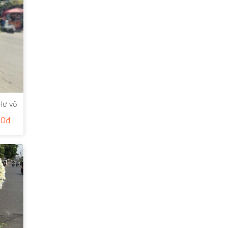
Hư vô
00
₫