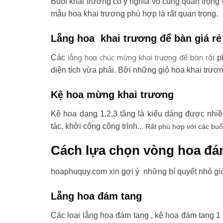
Buổi khai trương có ý nghĩa vô cùng quan trọng 
mẫu hoa khai trương phù hợp là rất quan trọng.
Lẵng hoa khai trương để bàn giá rẻ
lẵng hoa chúc mừng khai trương
để bàn rất
Các
ph
diện tích vừa phải. Bởi những giỏ hoa khai trươ
Kệ hoa mừng khai trương
Kệ hoa dạng 1,2,3 tầng là kiểu dáng được nhi
tác, khởi công công trình..
. Rất phù hợp với các buổ
Cách lựa chọn vòng hoa đá
hoaphuquy.com xin gợi ý những bí quyết nhỏ gi
Lẵng hoa đám tang
Các loại lẵng hoa đám tang , kệ hoa đám tang 1 