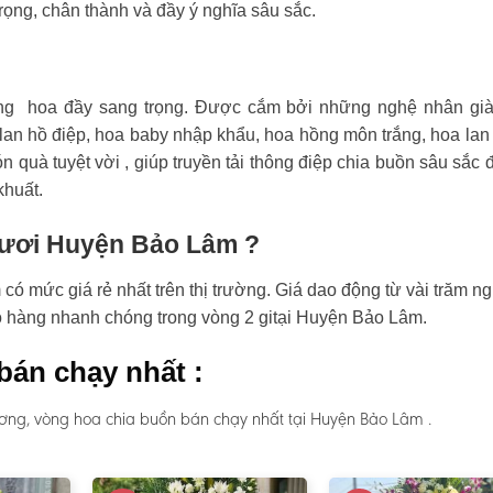
rọng, chân thành và đầy ý nghĩa sâu sắc.
ng hoa đầy sang trọng. Được cắm bởi những nghệ nhân già
an hồ điệp, hoa baby nhập khẩu, hoa hồng môn trắng, hoa lan
n quà tuyệt vời , giúp truyền tải thông điệp chia buồn sâu sắc 
khuất.
 tươi Huyện Bảo Lâm ?
 mức giá rẻ nhất trên thị trường. Giá dao động từ vài trăm ng
ao hàng nhanh chóng trong vòng 2 gitại Huyện Bảo Lâm.
bán chạy nhất :
ơng, vòng hoa chia buồn bán chạy nhất tại Huyện Bảo Lâm .