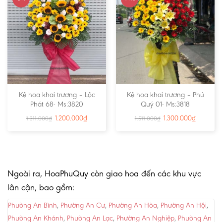
Kệ hoa khai trương – Lộc
Kệ hoa khai trương – Phú
Phát 68- Ms:3820
Quý 01- Ms:3818
1.200.000
₫
1.300.000
₫
1.311.000
₫
1.511.000
₫
Ngoài ra, HoaPhuQuy còn giao hoa đến các khu vực
lân cận, bao gồm:
Phường An Bình
,
Phường An Cư
,
Phường An Hòa
,
Phường An Hội
,
Phường An Khánh
,
Phường An Lạc
,
Phường An Nghiệp
,
Phường An