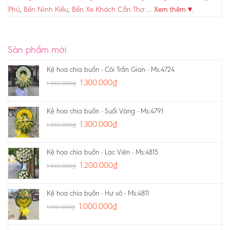
Phú
,
Bến Ninh Kiều
,
Bến Xe Khách Cần Thơ
…
Xem thêm ▾
.
Sản phẩm mới
Kệ hoa chia buồn - Cõi Trần Gian - Ms:4724
1.300.000
₫
1.550.000
₫
Kệ hoa chia buồn - Suối Vàng - Ms:4791
1.300.000
₫
1.550.000
₫
Kệ hoa chia buồn - Lạc Viên - Ms:4815
1.200.000
₫
1.540.000
₫
Kệ hoa chia buồn - Hư vô - Ms:4811
1.000.000
₫
1.150.000
₫