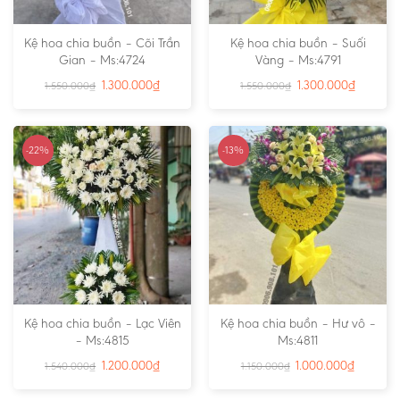
Kệ hoa chia buồn – Cõi Trần
Kệ hoa chia buồn – Suối
Gian – Ms:4724
Vàng – Ms:4791
1.300.000
₫
1.300.000
₫
1.550.000
₫
1.550.000
₫
-22%
-13%
Kệ hoa chia buồn – Lạc Viên
Kệ hoa chia buồn – Hư vô –
– Ms:4815
Ms:4811
1.200.000
₫
1.000.000
₫
1.540.000
₫
1.150.000
₫