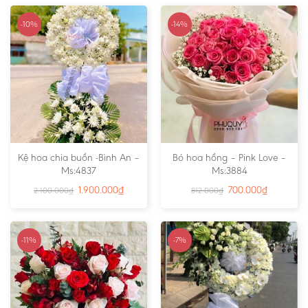
-10%
-14%
Kệ hoa chia buồn -Bình An –
Bó hoa hồng – Pink Love –
Ms:4837
Ms:3884
1.900.000
₫
700.000
₫
2.100.000
₫
812.000
₫
-11%
-7%