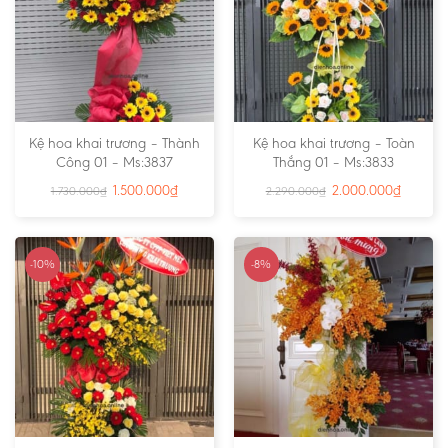
Kệ hoa khai trương – Thành
Kệ hoa khai trương – Toàn
Công 01 – Ms:3837
Thắng 01 – Ms:3833
1.500.000
₫
2.000.000
₫
1.730.000
₫
2.290.000
₫
-10%
-8%