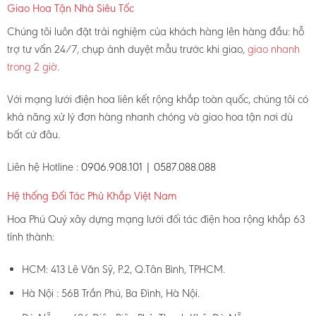
Giao Hoa Tận Nhà Siêu Tốc
Chúng tôi luôn đặt trải nghiệm của khách hàng lên hàng đầu: hỗ
trợ tư vấn 24/7, chụp ảnh duyệt mẫu trước khi giao,
giao nhanh
trong 2 giờ
.
Với mạng lưới điện hoa liên kết rộng khắp toàn quốc, chúng tôi có
khả năng xử lý đơn hàng nhanh chóng và giao hoa tận nơi dù
bất cứ đâu.
Liên hệ Hotline :
0906.908.101 | 0587.088.088
Hệ thống Đối Tác Phủ Khắp Việt Nam
Hoa Phú Quý xây dựng mạng lưới đối tác điện hoa rộng khắp 63
tỉnh thành:
HCM: 413 Lê Văn Sỹ, P.2, Q.Tân Bình, TPHCM.
Hà Nội : 56B Trần Phú, Ba Đình, Hà Nội.