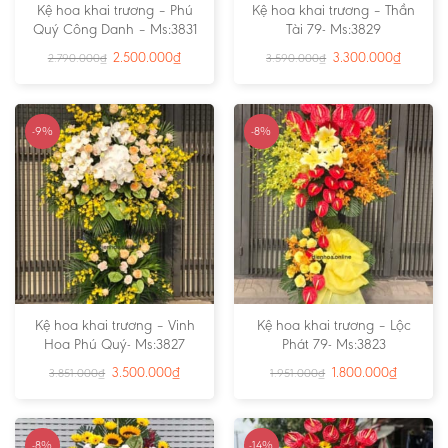
Kệ hoa khai trương – Phú
Kệ hoa khai trương – Thần
Quý Công Danh – Ms:3831
Tài 79- Ms:3829
2.500.000
₫
3.300.000
₫
2.790.000
₫
3.590.000
₫
-9%
-8%
Kệ hoa khai trương – Vinh
Kệ hoa khai trương – Lộc
Hoa Phú Quý- Ms:3827
Phát 79- Ms:3823
3.500.000
₫
1.800.000
₫
3.851.000
₫
1.951.000
₫
-8%
-14%