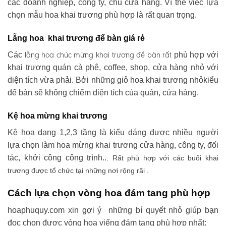
các doanh nghiệp, công ty, chủ cửa hàng. Vì thế việc lựa
chọn mẫu hoa khai trương phù hợp là rất quan trọng.
Lẵng hoa khai trương để bàn giá rẻ
lẵng hoa chúc mừng khai trương
để bàn rất
Các
phù hợp với
khai trương quán cà phê, coffee, shop, cửa hàng nhỏ với
diện tích vừa phải. Bởi những giỏ hoa khai trương nhỏkiểu
để bàn sẽ không chiếm diện tích của quán, cửa hàng.
Kệ hoa mừng khai trương
Kệ hoa dạng 1,2,3 tầng là kiểu dáng được nhiều người
lựa chọn làm hoa mừng khai trương cửa hàng, công ty, đối
tác, khởi công công trình..
. Rất phù hợp với các buổi khai
trương được tổ chức tại những nơi rộng rãi .
Cách lựa chọn vòng hoa đám tang phù hợp
hoaphuquy.com xin gợi ý những bí quyết nhỏ giúp bạn
đọc chọn được vòng hoa viếng đám tang phù hợp nhất: