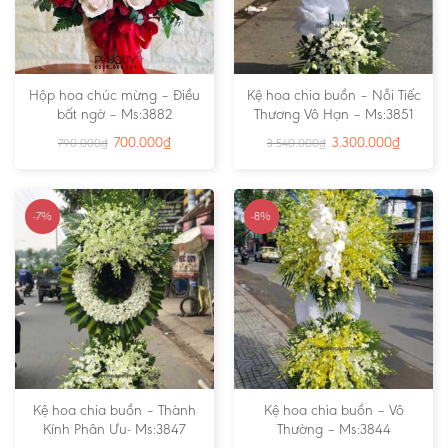
Hộp hoa chúc mừng – Điều
Kệ hoa chia buồn – Nỗi Tiếc
bất ngờ – Ms:3882
Thương Vô Hạn – Ms:3851
700.000
₫
3.300.000
₫
790.000
₫
3.540.000
₫
-7%
-8%
Kệ hoa chia buồn – Thành
Kệ hoa chia buồn – Vô
Kính Phân Ưu- Ms:3847
Thường – Ms:3844