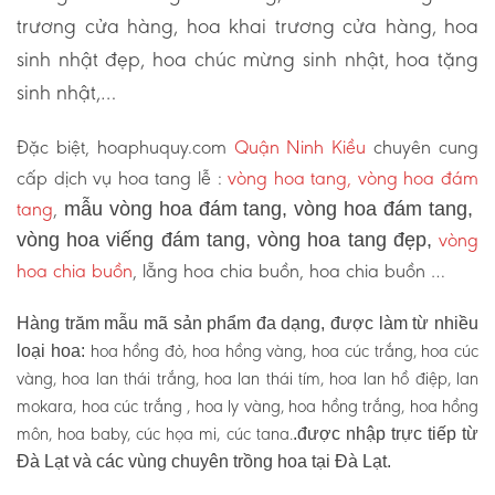
trương cửa hàng, hoa khai trương cửa hàng, hoa
sinh nhật đẹp, hoa chúc mừng sinh nhật, hoa tặng
sinh nhật,…
Đặc biệt, hoaphuquy.com
Quận Ninh Kiều
chuyên cung
cấp dịch vụ hoa tang lễ :
vòng hoa tang, vòng hoa đám
tang
,
mẫu vòng hoa đám tang, vòng hoa đám tang,
vòng
vòng hoa viếng đám tang, vòng hoa tang đẹp,
hoa chia buồn
, lẵng hoa chia buồn, hoa chia buồn …
Hàng trăm mẫu mã sản phẩm đa dạng, được làm từ nhiều
hoa hồng đỏ, hoa hồng vàng, hoa cúc trắng, hoa cúc
loại hoa:
vàng, hoa lan thái trắng, hoa lan thái tím, hoa lan hồ điệp, lan
mokara, hoa cúc trắng , hoa ly vàng, hoa hồng trắng, hoa hồng
môn, hoa baby, cúc họa mi, cúc tana.
.được nhập trực tiếp từ
Đà Lạt và các vùng chuyên trồng hoa tại Đà Lạt.