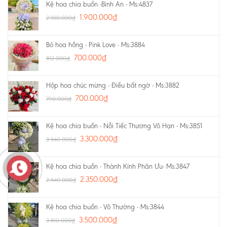
Kệ hoa chia buồn -Bình An - Ms:4837
1.900.000
₫
2.100.000
₫
Bó hoa hồng - Pink Love - Ms:3884
700.000
₫
812.000
₫
Hộp hoa chúc mừng - Điều bất ngờ - Ms:3882
700.000
₫
790.000
₫
Kệ hoa chia buồn - Nỗi Tiếc Thương Vô Hạn - Ms:3851
3.300.000
₫
3.540.000
₫
Kệ hoa chia buồn - Thành Kính Phân Ưu- Ms:3847
2.350.000
₫
2.540.000
₫
Kệ hoa chia buồn - Vô Thường - Ms:3844
3.500.000
₫
3.810.000
₫