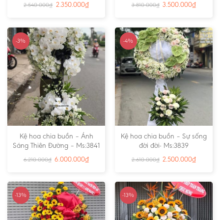
2.350.000
₫
3.500.000
₫
2.540.000
₫
3.810.000
₫
-3%
-4%
Kệ hoa chia buồn – Ánh
Kệ hoa chia buồn – Sự sống
Sáng Thiên Đường – Ms:3841
đời đời- Ms:3839
6.000.000
₫
2.500.000
₫
6.210.000
₫
2.610.000
₫
-13%
-13%