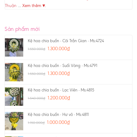
Thuận
…
Xem thêm ▾
.
Sản phẩm mới
Kệ hoa chia buồn - Cõi Trần Gian - Ms:4724
1.300.000
₫
1.550.000
₫
Kệ hoa chia buồn - Suối Vàng - Ms:4791
1.300.000
₫
1.550.000
₫
Kệ hoa chia buồn - Lạc Viên - Ms:4815
1.200.000
₫
1.540.000
₫
Kệ hoa chia buồn - Hư vô - Ms:4811
1.000.000
₫
1.150.000
₫