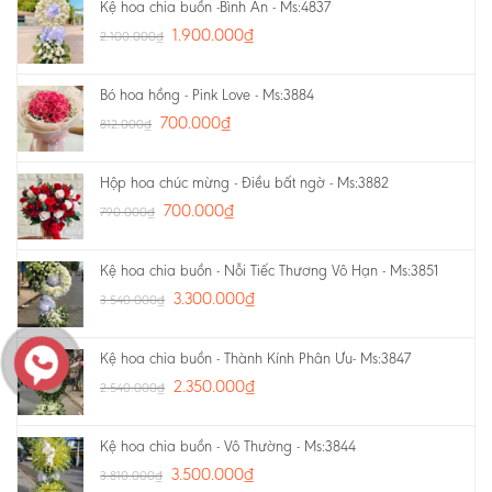
Kệ hoa chia buồn -Bình An - Ms:4837
1.900.000
₫
2.100.000
₫
Bó hoa hồng - Pink Love - Ms:3884
700.000
₫
812.000
₫
Hộp hoa chúc mừng - Điều bất ngờ - Ms:3882
700.000
₫
790.000
₫
Kệ hoa chia buồn - Nỗi Tiếc Thương Vô Hạn - Ms:3851
3.300.000
₫
3.540.000
₫
Kệ hoa chia buồn - Thành Kính Phân Ưu- Ms:3847
2.350.000
₫
2.540.000
₫
Kệ hoa chia buồn - Vô Thường - Ms:3844
3.500.000
₫
3.810.000
₫