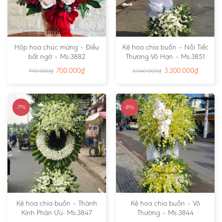
Hộp hoa chúc mừng – Điều
Kệ hoa chia buồn – Nỗi Tiếc
bất ngờ – Ms:3882
Thương Vô Hạn – Ms:3851
700.000
₫
3.300.000
₫
790.000
₫
3.540.000
₫
-7%
-8%
Kệ hoa chia buồn – Thành
Kệ hoa chia buồn – Vô
Kính Phân Ưu- Ms:3847
Thường – Ms:3844