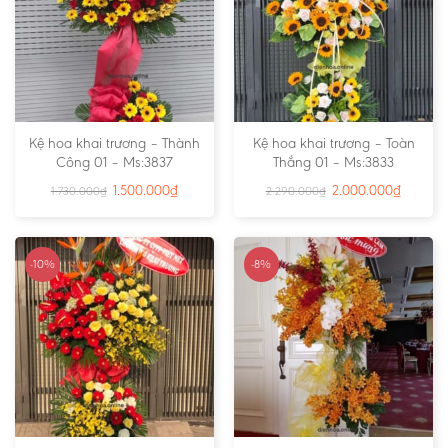
Kệ hoa khai trương – Thành
Kệ hoa khai trương – Toàn
Công 01 – Ms:3837
Thắng 01 – Ms:3833
1.500.000
₫
2.000.000
₫
1.730.000
₫
2.290.000
₫
-10%
-8%