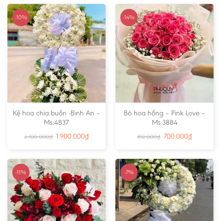
-10%
-14%
Kệ hoa chia buồn -Bình An –
Bó hoa hồng – Pink Love –
Ms:4837
Ms:3884
1.900.000
₫
700.000
₫
2.100.000
₫
812.000
₫
-11%
-7%