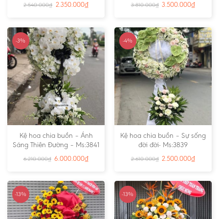
2.350.000
₫
3.500.000
₫
2.540.000
₫
3.810.000
₫
-3%
-4%
Kệ hoa chia buồn – Ánh
Kệ hoa chia buồn – Sự sống
Sáng Thiên Đường – Ms:3841
đời đời- Ms:3839
6.000.000
₫
2.500.000
₫
6.210.000
₫
2.610.000
₫
-13%
-13%