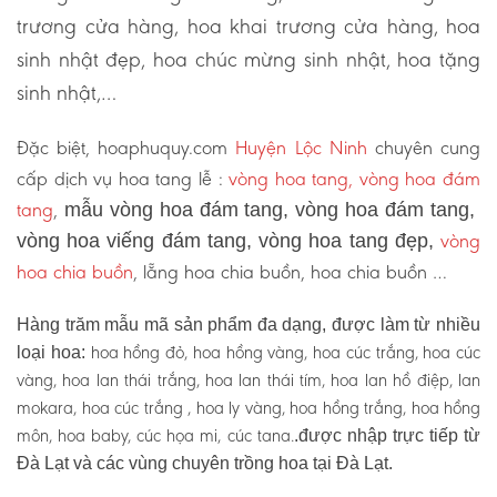
trương cửa hàng, hoa khai trương cửa hàng, hoa
sinh nhật đẹp, hoa chúc mừng sinh nhật, hoa tặng
sinh nhật,…
Đặc biệt, hoaphuquy.com
Huyện Lộc Ninh
chuyên cung
cấp dịch vụ hoa tang lễ :
vòng hoa tang, vòng hoa đám
tang
,
mẫu vòng hoa đám tang, vòng hoa đám tang,
vòng
vòng hoa viếng đám tang, vòng hoa tang đẹp,
hoa chia buồn
, lẵng hoa chia buồn, hoa chia buồn …
Hàng trăm mẫu mã sản phẩm đa dạng, được làm từ nhiều
hoa hồng đỏ, hoa hồng vàng, hoa cúc trắng, hoa cúc
loại hoa:
vàng, hoa lan thái trắng, hoa lan thái tím, hoa lan hồ điệp, lan
mokara, hoa cúc trắng , hoa ly vàng, hoa hồng trắng, hoa hồng
môn, hoa baby, cúc họa mi, cúc tana.
.được nhập trực tiếp từ
Đà Lạt và các vùng chuyên trồng hoa tại Đà Lạt.