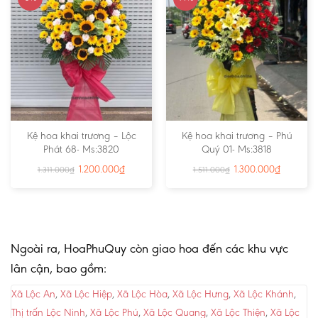
Kệ hoa khai trương – Lộc
Kệ hoa khai trương – Phú
Phát 68- Ms:3820
Quý 01- Ms:3818
1.200.000
₫
1.300.000
₫
1.311.000
₫
1.511.000
₫
Ngoài ra, HoaPhuQuy còn giao hoa đến các khu vực
lân cận, bao gồm:
Xã Lộc An
,
Xã Lộc Hiệp
,
Xã Lộc Hòa
,
Xã Lộc Hưng
,
Xã Lộc Khánh
,
Thị trấn Lộc Ninh
,
Xã Lộc Phú
,
Xã Lộc Quang
,
Xã Lộc Thiện
,
Xã Lộc