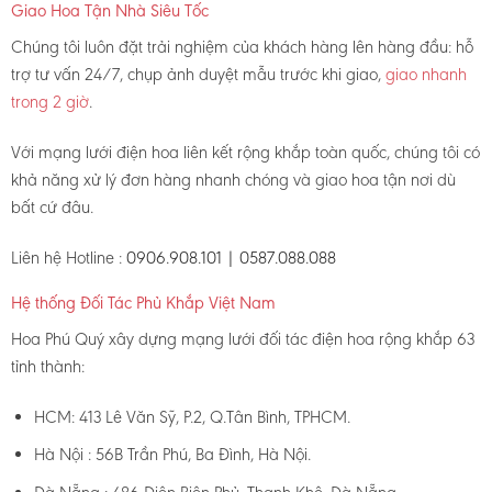
Giao Hoa Tận Nhà Siêu Tốc
Chúng tôi luôn đặt trải nghiệm của khách hàng lên hàng đầu: hỗ
trợ tư vấn 24/7, chụp ảnh duyệt mẫu trước khi giao,
giao nhanh
trong 2 giờ
.
Với mạng lưới điện hoa liên kết rộng khắp toàn quốc, chúng tôi có
khả năng xử lý đơn hàng nhanh chóng và giao hoa tận nơi dù
bất cứ đâu.
Liên hệ Hotline :
0906.908.101 | 0587.088.088
Hệ thống Đối Tác Phủ Khắp Việt Nam
Hoa Phú Quý xây dựng mạng lưới đối tác điện hoa rộng khắp 63
tỉnh thành:
HCM: 413 Lê Văn Sỹ, P.2, Q.Tân Bình, TPHCM.
Hà Nội : 56B Trần Phú, Ba Đình, Hà Nội.