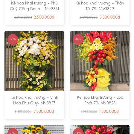
Kệ hoa khai trương – Phú
Kệ hoa khai trương – Thần
Quý Công Danh – Ms:3831
Tài 79- Ms:3829
2.500.000
₫
3.300.000
₫
2.790.000
₫
3.590.000
₫
-9%
-8%
Kệ hoa khai trương – Vinh
Kệ hoa khai trương – Lộc
Hoa Phú Quý- Ms:3827
Phát 79- Ms:3823
3.500.000
₫
1.800.000
₫
3.851.000
₫
1.951.000
₫
-8%
-14%