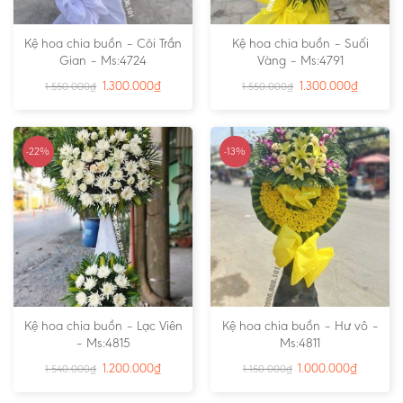
Kệ hoa chia buồn – Cõi Trần
Kệ hoa chia buồn – Suối
Gian – Ms:4724
Vàng – Ms:4791
1.300.000
₫
1.300.000
₫
1.550.000
₫
1.550.000
₫
-22%
-13%
Kệ hoa chia buồn – Lạc Viên
Kệ hoa chia buồn – Hư vô –
– Ms:4815
Ms:4811
1.200.000
₫
1.000.000
₫
1.540.000
₫
1.150.000
₫