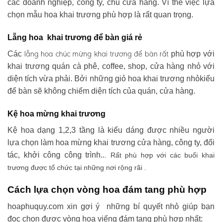
các doanh nghiệp, công ty, chủ cửa hàng. Vì thế việc lựa
chọn mẫu hoa khai trương phù hợp là rất quan trọng.
Lẵng hoa khai trương để bàn giá rẻ
lẵng hoa chúc mừng khai trương
để bàn rất
Các
phù hợp với
khai trương quán cà phê, coffee, shop, cửa hàng nhỏ với
diện tích vừa phải. Bởi những giỏ hoa khai trương nhỏkiểu
để bàn sẽ không chiếm diện tích của quán, cửa hàng.
Kệ hoa mừng khai trương
Kệ hoa dạng 1,2,3 tầng là kiểu dáng được nhiều người
lựa chọn làm hoa mừng khai trương cửa hàng, công ty, đối
tác, khởi công công trình..
. Rất phù hợp với các buổi khai
trương được tổ chức tại những nơi rộng rãi .
Cách lựa chọn vòng hoa đám tang phù hợp
hoaphuquy.com xin gợi ý những bí quyết nhỏ giúp bạn
đọc chọn được vòng hoa viếng đám tang phù hợp nhất: