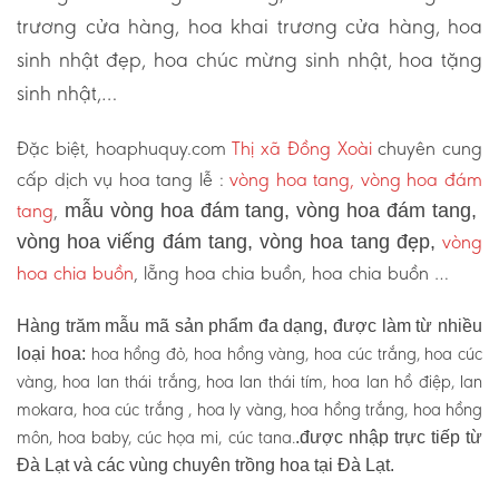
trương cửa hàng, hoa khai trương cửa hàng, hoa
sinh nhật đẹp, hoa chúc mừng sinh nhật, hoa tặng
sinh nhật,…
Đặc biệt, hoaphuquy.com
Thị xã Đồng Xoài
chuyên cung
cấp dịch vụ hoa tang lễ :
vòng hoa tang, vòng hoa đám
tang
,
mẫu vòng hoa đám tang, vòng hoa đám tang,
vòng
vòng hoa viếng đám tang, vòng hoa tang đẹp,
hoa chia buồn
, lẵng hoa chia buồn, hoa chia buồn …
Hàng trăm mẫu mã sản phẩm đa dạng, được làm từ nhiều
hoa hồng đỏ, hoa hồng vàng, hoa cúc trắng, hoa cúc
loại hoa:
vàng, hoa lan thái trắng, hoa lan thái tím, hoa lan hồ điệp, lan
mokara, hoa cúc trắng , hoa ly vàng, hoa hồng trắng, hoa hồng
môn, hoa baby, cúc họa mi, cúc tana.
.được nhập trực tiếp từ
Đà Lạt và các vùng chuyên trồng hoa tại Đà Lạt.