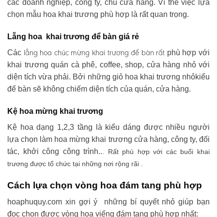
các doanh nghiệp, công ty, chủ cửa hàng. Vì thế việc lựa
chọn mẫu hoa khai trương phù hợp là rất quan trọng.
Lẵng hoa khai trương để bàn giá rẻ
lẵng hoa chúc mừng khai trương
để bàn rất
Các
phù hợp với
khai trương quán cà phê, coffee, shop, cửa hàng nhỏ với
diện tích vừa phải. Bởi những giỏ hoa khai trương nhỏkiểu
để bàn sẽ không chiếm diện tích của quán, cửa hàng.
Kệ hoa mừng khai trương
Kệ hoa dạng 1,2,3 tầng là kiểu dáng được nhiều người
lựa chọn làm hoa mừng khai trương cửa hàng, công ty, đối
tác, khởi công công trình..
. Rất phù hợp với các buổi khai
trương được tổ chức tại những nơi rộng rãi .
Cách lựa chọn vòng hoa đám tang phù hợp
hoaphuquy.com xin gợi ý những bí quyết nhỏ giúp bạn
đọc chọn được vòng hoa viếng đám tang phù hợp nhất: