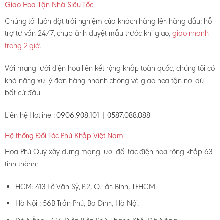
Giao Hoa Tận Nhà Siêu Tốc
Chúng tôi luôn đặt trải nghiệm của khách hàng lên hàng đầu: hỗ
trợ tư vấn 24/7, chụp ảnh duyệt mẫu trước khi giao,
giao nhanh
trong 2 giờ
.
Với mạng lưới điện hoa liên kết rộng khắp toàn quốc, chúng tôi có
khả năng xử lý đơn hàng nhanh chóng và giao hoa tận nơi dù
bất cứ đâu.
Liên hệ Hotline :
0906.908.101 | 0587.088.088
Hệ thống Đối Tác Phủ Khắp Việt Nam
Hoa Phú Quý xây dựng mạng lưới đối tác điện hoa rộng khắp 63
tỉnh thành:
HCM: 413 Lê Văn Sỹ, P.2, Q.Tân Bình, TPHCM.
Hà Nội : 56B Trần Phú, Ba Đình, Hà Nội.