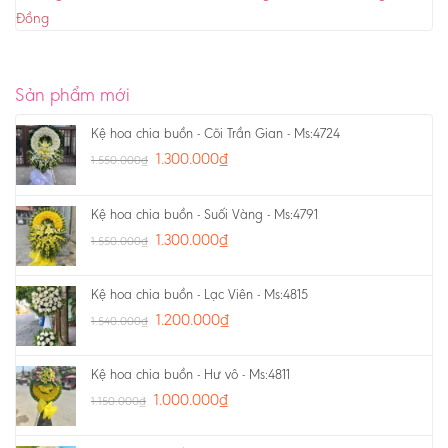
Đồng
Sản phẩm mới
Kệ hoa chia buồn - Cõi Trần Gian - Ms:4724
1.300.000
₫
1.550.000
₫
Kệ hoa chia buồn - Suối Vàng - Ms:4791
1.300.000
₫
1.550.000
₫
Kệ hoa chia buồn - Lạc Viên - Ms:4815
1.200.000
₫
1.540.000
₫
Kệ hoa chia buồn - Hư vô - Ms:4811
1.000.000
₫
1.150.000
₫