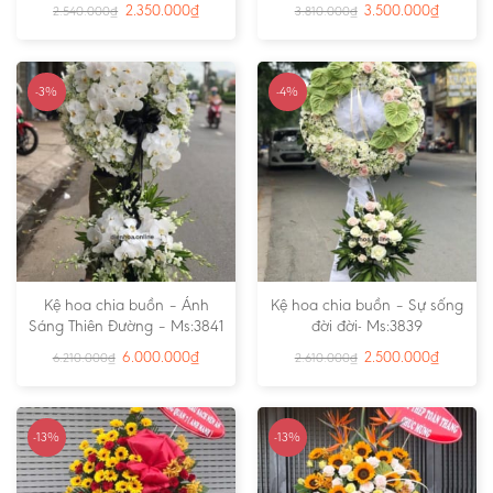
2.350.000
₫
3.500.000
₫
2.540.000
₫
3.810.000
₫
-3%
-4%
Kệ hoa chia buồn – Ánh
Kệ hoa chia buồn – Sự sống
Sáng Thiên Đường – Ms:3841
đời đời- Ms:3839
6.000.000
₫
2.500.000
₫
6.210.000
₫
2.610.000
₫
-13%
-13%