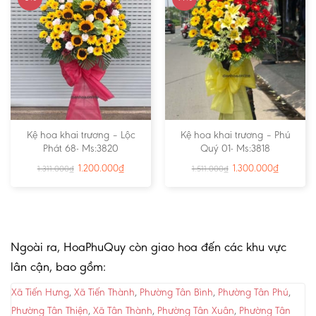
Kệ hoa khai trương – Lộc
Kệ hoa khai trương – Phú
Phát 68- Ms:3820
Quý 01- Ms:3818
1.200.000
₫
1.300.000
₫
1.311.000
₫
1.511.000
₫
Ngoài ra, HoaPhuQuy còn giao hoa đến các khu vực
lân cận, bao gồm:
Xã Tiến Hưng
,
Xã Tiến Thành
,
Phường Tân Bình
,
Phường Tân Phú
,
Phường Tân Thiện
,
Xã Tân Thành
,
Phường Tân Xuân
,
Phường Tân