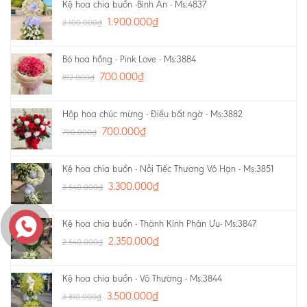
Kệ hoa chia buồn -Bình An - Ms:4837
1.900.000
₫
2.100.000
₫
Bó hoa hồng - Pink Love - Ms:3884
700.000
₫
812.000
₫
Hộp hoa chúc mừng - Điều bất ngờ - Ms:3882
700.000
₫
790.000
₫
Kệ hoa chia buồn - Nỗi Tiếc Thương Vô Hạn - Ms:3851
3.300.000
₫
3.540.000
₫
Kệ hoa chia buồn - Thành Kính Phân Ưu- Ms:3847
2.350.000
₫
2.540.000
₫
Kệ hoa chia buồn - Vô Thường - Ms:3844
3.500.000
₫
3.810.000
₫