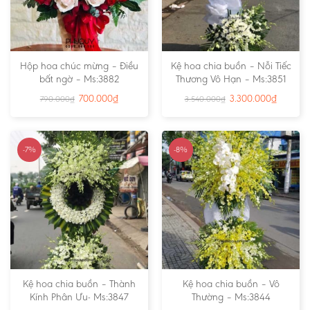
Hộp hoa chúc mừng – Điều
Kệ hoa chia buồn – Nỗi Tiếc
bất ngờ – Ms:3882
Thương Vô Hạn – Ms:3851
700.000
₫
3.300.000
₫
790.000
₫
3.540.000
₫
-7%
-8%
Kệ hoa chia buồn – Thành
Kệ hoa chia buồn – Vô
Kính Phân Ưu- Ms:3847
Thường – Ms:3844