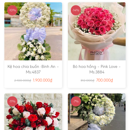
-10%
-14%
Kệ hoa chia buồn -Bình An –
Bó hoa hồng – Pink Love –
Ms:4837
Ms:3884
1.900.000
₫
700.000
₫
2.100.000
₫
812.000
₫
-11%
-7%