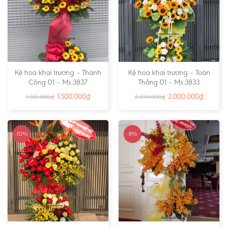
Kệ hoa khai trương – Thành
Kệ hoa khai trương – Toàn
Công 01 – Ms:3837
Thắng 01 – Ms:3833
1.500.000
₫
2.000.000
₫
1.730.000
₫
2.290.000
₫
-10%
-8%