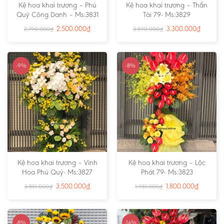
Kệ hoa khai trương – Phú
Kệ hoa khai trương – Thần
Quý Công Danh – Ms:3831
Tài 79- Ms:3829
2.500.000
₫
3.300.000
₫
2.790.000
₫
3.590.000
₫
-9%
-8%
Kệ hoa khai trương – Vinh
Kệ hoa khai trương – Lộc
Hoa Phú Quý- Ms:3827
Phát 79- Ms:3823
3.500.000
₫
1.800.000
₫
3.851.000
₫
1.951.000
₫
-8%
-14%