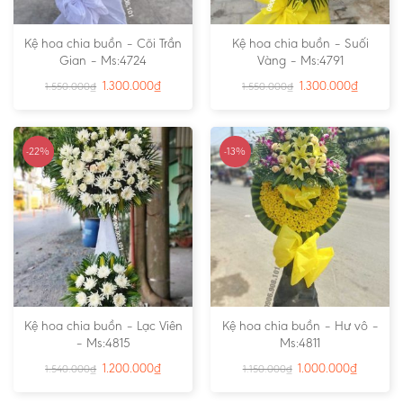
Kệ hoa chia buồn – Cõi Trần
Kệ hoa chia buồn – Suối
Gian – Ms:4724
Vàng – Ms:4791
1.300.000
₫
1.300.000
₫
1.550.000
₫
1.550.000
₫
-22%
-13%
Kệ hoa chia buồn – Lạc Viên
Kệ hoa chia buồn – Hư vô –
– Ms:4815
Ms:4811
1.200.000
₫
1.000.000
₫
1.540.000
₫
1.150.000
₫