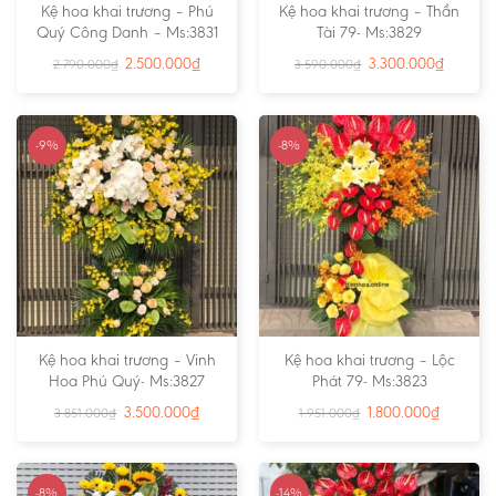
Kệ hoa khai trương – Phú
Kệ hoa khai trương – Thần
Quý Công Danh – Ms:3831
Tài 79- Ms:3829
2.500.000
₫
3.300.000
₫
2.790.000
₫
3.590.000
₫
-9%
-8%
Kệ hoa khai trương – Vinh
Kệ hoa khai trương – Lộc
Hoa Phú Quý- Ms:3827
Phát 79- Ms:3823
3.500.000
₫
1.800.000
₫
3.851.000
₫
1.951.000
₫
-8%
-14%