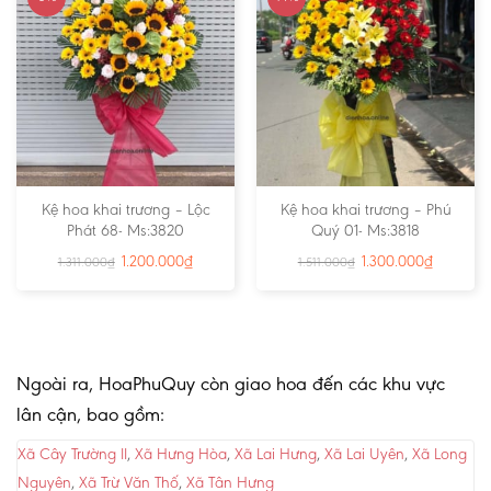
Kệ hoa khai trương – Lộc
Kệ hoa khai trương – Phú
Phát 68- Ms:3820
Quý 01- Ms:3818
1.200.000
₫
1.300.000
₫
1.311.000
₫
1.511.000
₫
Ngoài ra, HoaPhuQuy còn giao hoa đến các khu vực
lân cận, bao gồm:
Xã Cây Trường II
,
Xã Hưng Hòa
,
Xã Lai Hưng
,
Xã Lai Uyên
,
Xã Long
Nguyên
,
Xã Trừ Văn Thố
,
Xã Tân Hưng