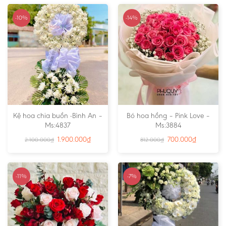
-10%
-14%
Kệ hoa chia buồn -Bình An –
Bó hoa hồng – Pink Love –
Ms:4837
Ms:3884
1.900.000
₫
700.000
₫
2.100.000
₫
812.000
₫
-11%
-7%