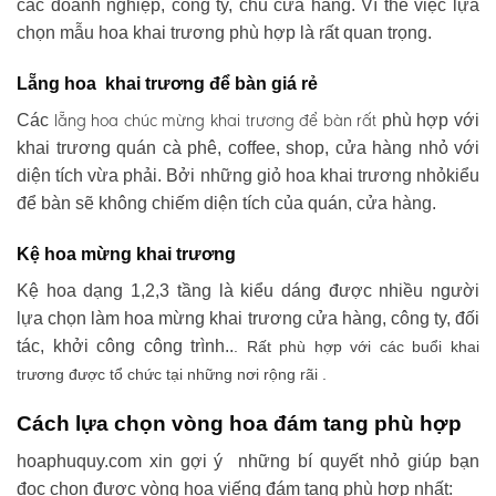
các doanh nghiệp, công ty, chủ cửa hàng. Vì thế việc lựa
chọn mẫu hoa khai trương phù hợp là rất quan trọng.
Lẵng hoa khai trương để bàn giá rẻ
lẵng hoa chúc mừng khai trương
để bàn rất
Các
phù hợp với
khai trương quán cà phê, coffee, shop, cửa hàng nhỏ với
diện tích vừa phải. Bởi những giỏ hoa khai trương nhỏkiểu
để bàn sẽ không chiếm diện tích của quán, cửa hàng.
Kệ hoa mừng khai trương
Kệ hoa dạng 1,2,3 tầng là kiểu dáng được nhiều người
lựa chọn làm hoa mừng khai trương cửa hàng, công ty, đối
tác, khởi công công trình..
. Rất phù hợp với các buổi khai
trương được tổ chức tại những nơi rộng rãi .
Cách lựa chọn vòng hoa đám tang phù hợp
hoaphuquy.com xin gợi ý những bí quyết nhỏ giúp bạn
đọc chọn được vòng hoa viếng đám tang phù hợp nhất: