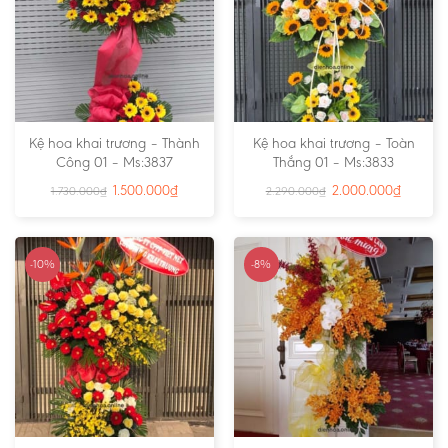
Kệ hoa khai trương – Thành
Kệ hoa khai trương – Toàn
Công 01 – Ms:3837
Thắng 01 – Ms:3833
1.500.000
₫
2.000.000
₫
1.730.000
₫
2.290.000
₫
-10%
-8%