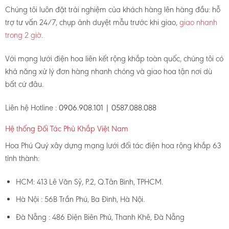
Chúng tôi luôn đặt trải nghiệm của khách hàng lên hàng đầu: hỗ
trợ tư vấn 24/7, chụp ảnh duyệt mẫu trước khi giao,
giao nhanh
trong 2 giờ
.
Với mạng lưới điện hoa liên kết rộng khắp toàn quốc, chúng tôi có
khả năng xử lý đơn hàng nhanh chóng và giao hoa tận nơi dù
bất cứ đâu.
Liên hệ Hotline :
0906.908.101 | 0587.088.088
Hệ thống Đối Tác Phủ Khắp Việt Nam
Hoa Phú Quý xây dựng mạng lưới đối tác điện hoa rộng khắp 63
tỉnh thành:
HCM: 413 Lê Văn Sỹ, P.2, Q.Tân Bình, TPHCM.
Hà Nội : 56B Trần Phú, Ba Đình, Hà Nội.
Đà Nẵng : 486 Điện Biên Phủ, Thanh Khê, Đà Nẵng