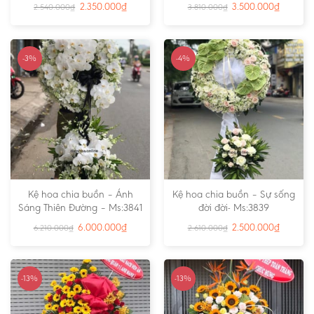
2.350.000
₫
3.500.000
₫
2.540.000
₫
3.810.000
₫
-3%
-4%
Kệ hoa chia buồn – Ánh
Kệ hoa chia buồn – Sự sống
Sáng Thiên Đường – Ms:3841
đời đời- Ms:3839
6.000.000
₫
2.500.000
₫
6.210.000
₫
2.610.000
₫
-13%
-13%