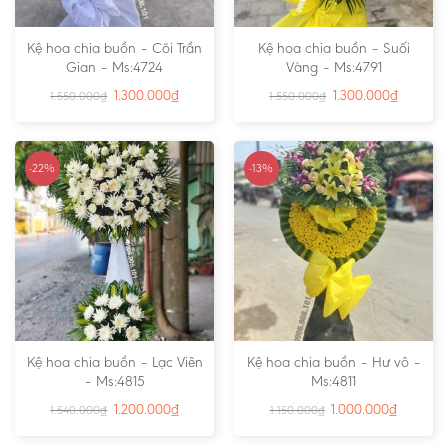
Kệ hoa chia buồn – Cõi Trần
Kệ hoa chia buồn – Suối
Gian – Ms:4724
Vàng – Ms:4791
1.300.000
₫
1.300.000
₫
1.550.000
₫
1.550.000
₫
-22%
-13%
Kệ hoa chia buồn – Lạc Viên
Kệ hoa chia buồn – Hư vô –
– Ms:4815
Ms:4811
1.200.000
₫
1.000.000
₫
1.540.000
₫
1.150.000
₫