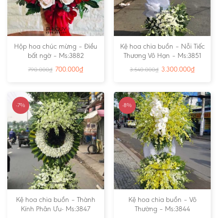
Hộp hoa chúc mừng – Điều
Kệ hoa chia buồn – Nỗi Tiếc
bất ngờ – Ms:3882
Thương Vô Hạn – Ms:3851
700.000
₫
3.300.000
₫
790.000
₫
3.540.000
₫
-7%
-8%
Kệ hoa chia buồn – Thành
Kệ hoa chia buồn – Vô
Kính Phân Ưu- Ms:3847
Thường – Ms:3844