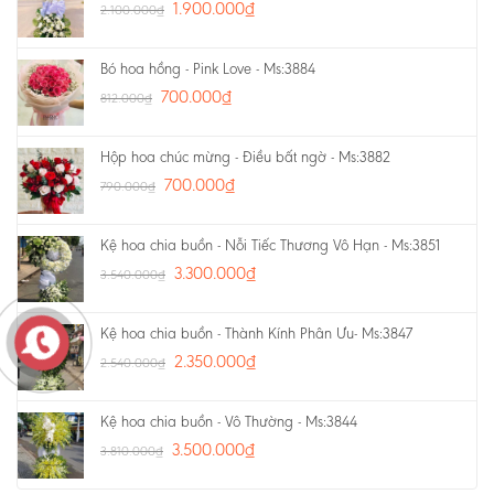
1.900.000
₫
2.100.000
₫
Bó hoa hồng - Pink Love - Ms:3884
700.000
₫
812.000
₫
Hộp hoa chúc mừng - Điều bất ngờ - Ms:3882
700.000
₫
790.000
₫
Kệ hoa chia buồn - Nỗi Tiếc Thương Vô Hạn - Ms:3851
3.300.000
₫
3.540.000
₫
Kệ hoa chia buồn - Thành Kính Phân Ưu- Ms:3847
2.350.000
₫
2.540.000
₫
Kệ hoa chia buồn - Vô Thường - Ms:3844
3.500.000
₫
3.810.000
₫