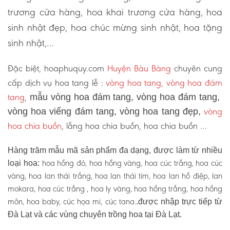
trương cửa hàng, hoa khai trương cửa hàng, hoa
sinh nhật đẹp, hoa chúc mừng sinh nhật, hoa tặng
sinh nhật,…
Đặc biệt, hoaphuquy.com
Huyện Bàu Bàng
chuyên cung
cấp dịch vụ hoa tang lễ :
vòng hoa tang, vòng hoa đám
tang
,
mẫu vòng hoa đám tang, vòng hoa đám tang,
vòng
vòng hoa viếng đám tang, vòng hoa tang đẹp,
hoa chia buồn
, lẵng hoa chia buồn, hoa chia buồn …
Hàng trăm mẫu mã sản phẩm đa dạng, được làm từ nhiều
hoa hồng đỏ, hoa hồng vàng, hoa cúc trắng, hoa cúc
loại hoa:
vàng, hoa lan thái trắng, hoa lan thái tím, hoa lan hồ điệp, lan
mokara, hoa cúc trắng , hoa ly vàng, hoa hồng trắng, hoa hồng
môn, hoa baby, cúc họa mi, cúc tana.
.được nhập trực tiếp từ
Đà Lạt và các vùng chuyên trồng hoa tại Đà Lạt.