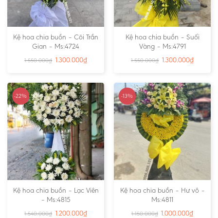
Kệ hoa chia buồn – Cõi Trần
Kệ hoa chia buồn – Suối
Gian – Ms:4724
Vàng – Ms:4791
1.300.000
₫
1.300.000
₫
1.550.000
₫
1.550.000
₫
-22%
-13%
Kệ hoa chia buồn – Lạc Viên
Kệ hoa chia buồn – Hư vô –
– Ms:4815
Ms:4811
1.200.000
₫
1.000.000
₫
1.540.000
₫
1.150.000
₫