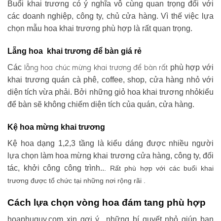
Buổi khai trương có ý nghĩa vô cùng quan trọng đối với
các doanh nghiệp, công ty, chủ cửa hàng. Vì thế việc lựa
chọn mẫu hoa khai trương phù hợp là rất quan trọng.
Lẵng hoa khai trương để bàn giá rẻ
lẵng hoa chúc mừng khai trương
để bàn rất
Các
phù hợp với
khai trương quán cà phê, coffee, shop, cửa hàng nhỏ với
diện tích vừa phải. Bởi những giỏ hoa khai trương nhỏkiểu
để bàn sẽ không chiếm diện tích của quán, cửa hàng.
Kệ hoa mừng khai trương
Kệ hoa dạng 1,2,3 tầng là kiểu dáng được nhiều người
lựa chọn làm hoa mừng khai trương cửa hàng, công ty, đối
tác, khởi công công trình..
. Rất phù hợp với các buổi khai
trương được tổ chức tại những nơi rộng rãi .
Cách lựa chọn vòng hoa đám tang phù hợp
hoaphuquy.com xin gợi ý những bí quyết nhỏ giúp bạn