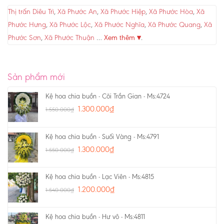
Thị trấn Diêu Trì
,
Xã Phước An
,
Xã Phước Hiệp
,
Xã Phước Hòa
,
Xã
Phước Hưng
,
Xã Phước Lộc
,
Xã Phước Nghĩa
,
Xã Phước Quang
,
Xã
Phước Sơn
,
Xã Phước Thuận
…
Xem thêm ▾
.
Sản phẩm mới
Kệ hoa chia buồn - Cõi Trần Gian - Ms:4724
1.300.000
₫
1.550.000
₫
Kệ hoa chia buồn - Suối Vàng - Ms:4791
1.300.000
₫
1.550.000
₫
Kệ hoa chia buồn - Lạc Viên - Ms:4815
1.200.000
₫
1.540.000
₫
Kệ hoa chia buồn - Hư vô - Ms:4811