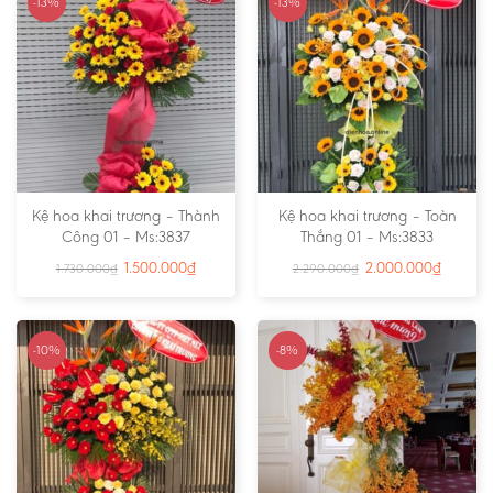
-13%
-13%
Kệ hoa khai trương – Thành
Kệ hoa khai trương – Toàn
Công 01 – Ms:3837
Thắng 01 – Ms:3833
1.500.000
₫
2.000.000
₫
1.730.000
₫
2.290.000
₫
-10%
-8%