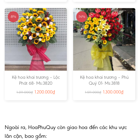
-8%
-14%
Kệ hoa khai trương – Lộc
Kệ hoa khai trương – Phú
Phát 68- Ms:3820
Quý 01- Ms:3818
1.200.000
₫
1.300.000
₫
1.311.000
₫
1.511.000
₫
Ngoài ra, HoaPhuQuy còn giao hoa đến các khu vực
lân cận, bao gồm: