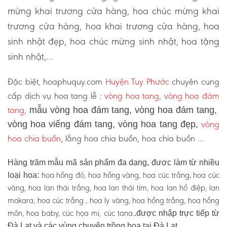
mừng khai trương cửa hàng, hoa chúc mừng khai
trương cửa hàng, hoa khai trương cửa hàng, hoa
sinh nhật đẹp, hoa chúc mừng sinh nhật, hoa tặng
sinh nhật,…
Đặc biệt, hoaphuquy.com
Huyện Tuy Phước
chuyên cung
cấp dịch vụ hoa tang lễ :
vòng hoa tang, vòng hoa đám
tang
,
mẫu vòng hoa đám tang, vòng hoa đám tang,
vòng
vòng hoa viếng đám tang, vòng hoa tang đẹp,
hoa chia buồn
, lẵng hoa chia buồn, hoa chia buồn …
Hàng trăm mẫu mã sản phẩm đa dạng, được làm từ nhiều
hoa hồng đỏ, hoa hồng vàng, hoa cúc trắng, hoa cúc
loại hoa:
vàng, hoa lan thái trắng, hoa lan thái tím, hoa lan hồ điệp, lan
mokara, hoa cúc trắng , hoa ly vàng, hoa hồng trắng, hoa hồng
môn, hoa baby, cúc họa mi, cúc tana.
.được nhập trực tiếp từ
Đà Lạt và các vùng chuyên trồng hoa tại Đà Lạt.