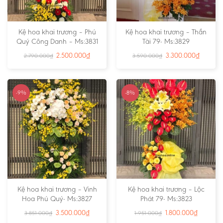
Kệ hoa khai trương – Phú
Kệ hoa khai trương – Thần
Quý Công Danh – Ms:3831
Tài 79- Ms:3829
2.500.000
₫
3.300.000
₫
2.790.000
₫
3.590.000
₫
-9%
-8%
Kệ hoa khai trương – Vinh
Kệ hoa khai trương – Lộc
Hoa Phú Quý- Ms:3827
Phát 79- Ms:3823
3.500.000
₫
1.800.000
₫
3.851.000
₫
1.951.000
₫