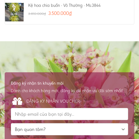
Kệ hoa chia buồn - Vô Thường - Ms:3844
3.500.000
₫
3.810.000
₫
Đăng ký nhận tin khuyến mãi
Dành cho khách hàng mới, đăng ký để nhận ưu đãi sớm nhất!
ĐĂNG KÝ NHẬN VOUCHER