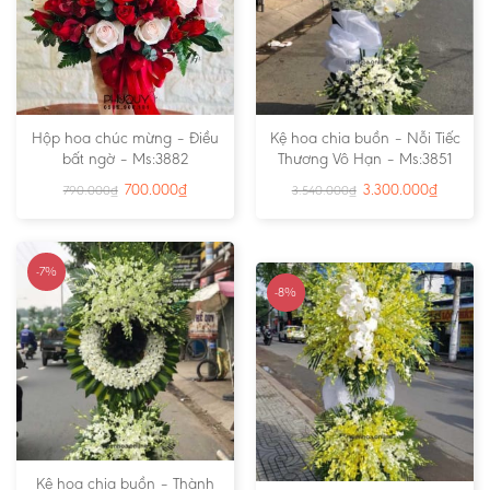
Hộp hoa chúc mừng – Điều
Kệ hoa chia buồn – Nỗi Tiếc
bất ngờ – Ms:3882
Thương Vô Hạn – Ms:3851
700.000
₫
3.300.000
₫
790.000
₫
3.540.000
₫
-7%
-8%
Kệ hoa chia buồn – Thành