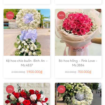
-10%
-14%
Kệ hoa chia buồn -Bình An –
Bó hoa hồng – Pink Love –
Ms:4837
Ms:3884
1.900.000
₫
700.000
₫
2.100.000
₫
812.000
₫
-11%
-7%