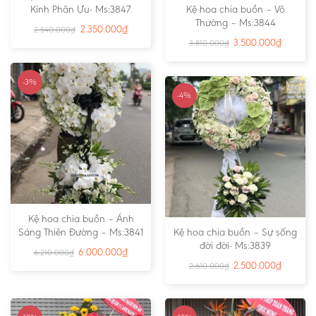
Kính Phân Ưu- Ms:3847
Kệ hoa chia buồn – Vô
Thường – Ms:3844
2.350.000
₫
2.540.000
₫
3.500.000
₫
3.810.000
₫
-3%
-4%
Kệ hoa chia buồn – Ánh
Sáng Thiên Đường – Ms:3841
Kệ hoa chia buồn – Sự sống
đời đời- Ms:3839
6.000.000
₫
6.210.000
₫
2.500.000
₫
2.610.000
₫