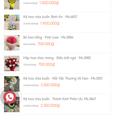
1.000.000
₫
1.150.000
₫
Kệ hoa chia buồn -Bình An - Ms:4837
1.900.000
₫
2.100.000
₫
Bó hoa hồng - Pink Love - Ms:3884
700.000
₫
812.000
₫
Hộp hoa chúc mừng - Điều bất ngờ - Ms:3882
700.000
₫
790.000
₫
Kệ hoa chia buồn - Nỗi Tiếc Thương Vô Hạn - Ms:3851
3.300.000
₫
3.540.000
₫
Kệ hoa chia buồn - Thành Kính Phân Ưu- Ms:3847
2.350.000
₫
2.540.000
₫