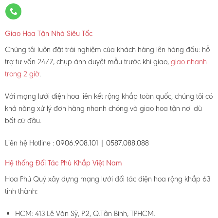
Giao Hoa Tận Nhà Siêu Tốc
Chúng tôi luôn đặt trải nghiệm của khách hàng lên hàng đầu: hỗ
trợ tư vấn 24/7, chụp ảnh duyệt mẫu trước khi giao,
giao nhanh
trong 2 giờ
.
Với mạng lưới điện hoa liên kết rộng khắp toàn quốc, chúng tôi có
khả năng xử lý đơn hàng nhanh chóng và giao hoa tận nơi dù
bất cứ đâu.
Liên hệ Hotline :
0906.908.101 | 0587.088.088
Hệ thống Đối Tác Phủ Khắp Việt Nam
Hoa Phú Quý xây dựng mạng lưới đối tác điện hoa rộng khắp 63
tỉnh thành:
HCM: 413 Lê Văn Sỹ, P.2, Q.Tân Bình, TPHCM.