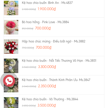
Kệ hoa chia buồn -Bình An - Ms:4837
1.900.000
₫
2.100.000
₫
Bó hoa hồng - Pink Love - Ms:3884
700.000
₫
812.000
₫
Hộp hoa chúc mừng - Điều bất ngờ - Ms:3882
700.000
₫
790.000
₫
Kệ hoa chia buồn - Nỗi Tiếc Thương Vô Hạn - Ms:3851
3.300.000
₫
3.540.000
₫
Kệ hoa chia buồn - Thành Kính Phân Ưu- Ms:3847
2.350.000
₫
2.540.000
₫
Kệ hoa chia buồn - Vô Thường - Ms:3844
3.500.000
₫
3.810.000
₫