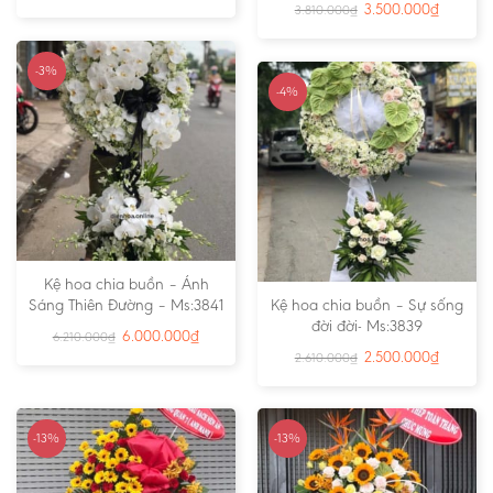
3.500.000
₫
3.810.000
₫
-3%
-4%
Kệ hoa chia buồn – Ánh
Sáng Thiên Đường – Ms:3841
Kệ hoa chia buồn – Sự sống
đời đời- Ms:3839
6.000.000
₫
6.210.000
₫
2.500.000
₫
2.610.000
₫
-13%
-13%