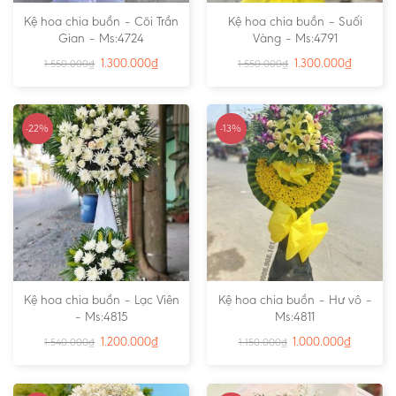
Kệ hoa chia buồn – Cõi Trần
Kệ hoa chia buồn – Suối
Gian – Ms:4724
Vàng – Ms:4791
1.300.000
₫
1.300.000
₫
1.550.000
₫
1.550.000
₫
-22%
-13%
Kệ hoa chia buồn – Lạc Viên
Kệ hoa chia buồn – Hư vô –
– Ms:4815
Ms:4811
1.200.000
₫
1.000.000
₫
1.540.000
₫
1.150.000
₫