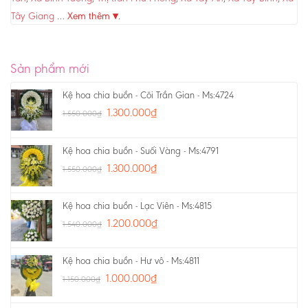
Tây Giang
…
Xem thêm ▾
.
Sản phẩm mới
Kệ hoa chia buồn - Cõi Trần Gian - Ms:4724
1.300.000
₫
1.550.000
₫
Kệ hoa chia buồn - Suối Vàng - Ms:4791
1.300.000
₫
1.550.000
₫
Kệ hoa chia buồn - Lạc Viên - Ms:4815
1.200.000
₫
1.540.000
₫
Kệ hoa chia buồn - Hư vô - Ms:4811
1.000.000
₫
1.150.000
₫