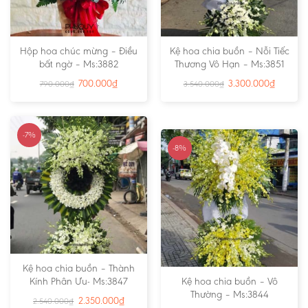
Hộp hoa chúc mừng – Điều
Kệ hoa chia buồn – Nỗi Tiếc
bất ngờ – Ms:3882
Thương Vô Hạn – Ms:3851
700.000
₫
3.300.000
₫
790.000
₫
3.540.000
₫
-7%
-8%
Kệ hoa chia buồn – Thành
Kính Phân Ưu- Ms:3847
Kệ hoa chia buồn – Vô
Thường – Ms:3844
2.350.000
₫
2.540.000
₫