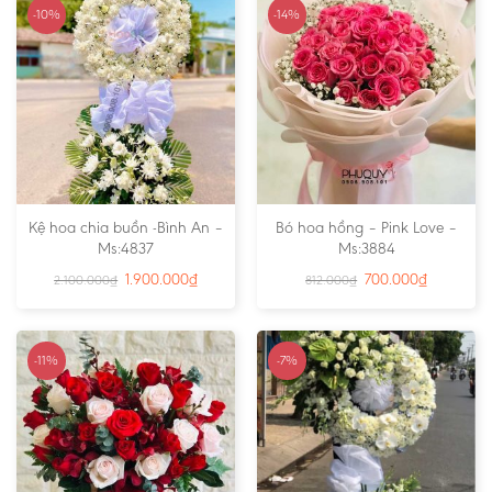
-10%
-14%
Kệ hoa chia buồn -Bình An –
Bó hoa hồng – Pink Love –
Ms:4837
Ms:3884
1.900.000
₫
700.000
₫
2.100.000
₫
812.000
₫
-11%
-7%