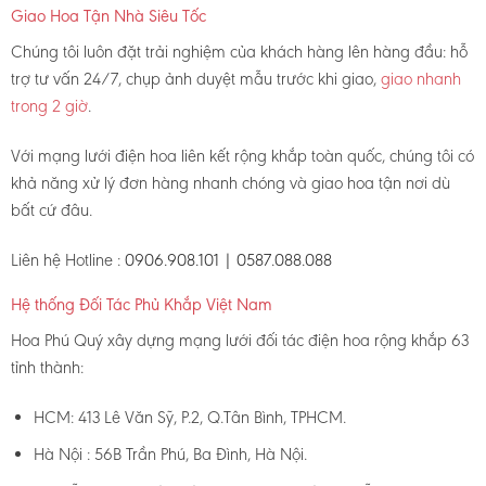
Giao Hoa Tận Nhà Siêu Tốc
Chúng tôi luôn đặt trải nghiệm của khách hàng lên hàng đầu: hỗ
trợ tư vấn 24/7, chụp ảnh duyệt mẫu trước khi giao,
giao nhanh
trong 2 giờ
.
Với mạng lưới điện hoa liên kết rộng khắp toàn quốc, chúng tôi có
khả năng xử lý đơn hàng nhanh chóng và giao hoa tận nơi dù
bất cứ đâu.
Liên hệ Hotline :
0906.908.101 | 0587.088.088
Hệ thống Đối Tác Phủ Khắp Việt Nam
Hoa Phú Quý xây dựng mạng lưới đối tác điện hoa rộng khắp 63
tỉnh thành:
HCM: 413 Lê Văn Sỹ, P.2, Q.Tân Bình, TPHCM.
Hà Nội : 56B Trần Phú, Ba Đình, Hà Nội.