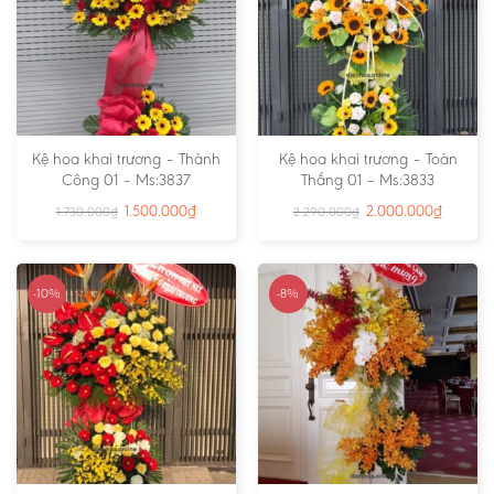
Kệ hoa khai trương – Thành
Kệ hoa khai trương – Toàn
Công 01 – Ms:3837
Thắng 01 – Ms:3833
1.500.000
₫
2.000.000
₫
1.730.000
₫
2.290.000
₫
-10%
-8%