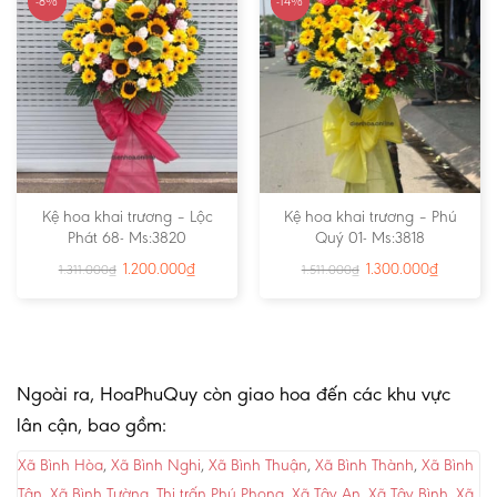
-8%
-14%
Kệ hoa khai trương – Lộc
Kệ hoa khai trương – Phú
Phát 68- Ms:3820
Quý 01- Ms:3818
1.200.000
₫
1.300.000
₫
1.311.000
₫
1.511.000
₫
Ngoài ra, HoaPhuQuy còn giao hoa đến các khu vực
lân cận, bao gồm:
Xã Bình Hòa
,
Xã Bình Nghi
,
Xã Bình Thuận
,
Xã Bình Thành
,
Xã Bình
Tân
,
Xã Bình Tường
,
Thị trấn Phú Phong
,
Xã Tây An
,
Xã Tây Bình
,
Xã