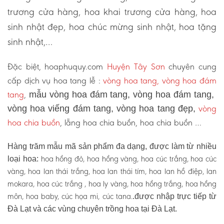
trương cửa hàng, hoa khai trương cửa hàng, hoa
sinh nhật đẹp, hoa chúc mừng sinh nhật, hoa tặng
sinh nhật,…
Đặc biệt, hoaphuquy.com
Huyện Tây Sơn
chuyên cung
cấp dịch vụ hoa tang lễ :
vòng hoa tang, vòng hoa đám
tang
,
mẫu vòng hoa đám tang, vòng hoa đám tang,
vòng
vòng hoa viếng đám tang, vòng hoa tang đẹp,
hoa chia buồn
, lẵng hoa chia buồn, hoa chia buồn …
Hàng trăm mẫu mã sản phẩm đa dạng, được làm từ nhiều
hoa hồng đỏ, hoa hồng vàng, hoa cúc trắng, hoa cúc
loại hoa:
vàng, hoa lan thái trắng, hoa lan thái tím, hoa lan hồ điệp, lan
mokara, hoa cúc trắng , hoa ly vàng, hoa hồng trắng, hoa hồng
môn, hoa baby, cúc họa mi, cúc tana.
.được nhập trực tiếp từ
Đà Lạt và các vùng chuyên trồng hoa tại Đà Lạt.