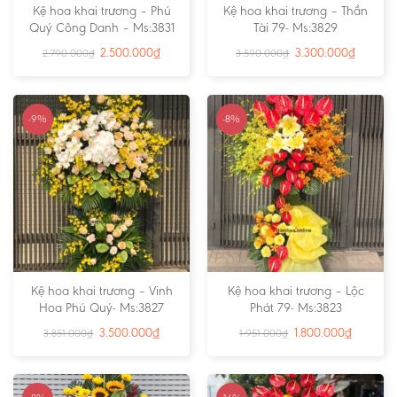
Kệ hoa khai trương – Phú
Kệ hoa khai trương – Thần
Quý Công Danh – Ms:3831
Tài 79- Ms:3829
2.500.000
₫
3.300.000
₫
2.790.000
₫
3.590.000
₫
-9%
-8%
Kệ hoa khai trương – Vinh
Kệ hoa khai trương – Lộc
Hoa Phú Quý- Ms:3827
Phát 79- Ms:3823
3.500.000
₫
1.800.000
₫
3.851.000
₫
1.951.000
₫