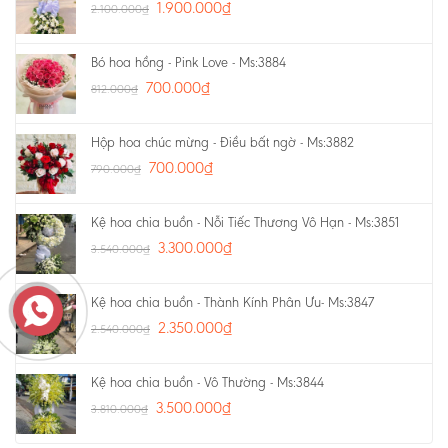
1.900.000
₫
2.100.000
₫
Bó hoa hồng - Pink Love - Ms:3884
700.000
₫
812.000
₫
Hộp hoa chúc mừng - Điều bất ngờ - Ms:3882
700.000
₫
790.000
₫
Kệ hoa chia buồn - Nỗi Tiếc Thương Vô Hạn - Ms:3851
3.300.000
₫
3.540.000
₫
Kệ hoa chia buồn - Thành Kính Phân Ưu- Ms:3847
2.350.000
₫
2.540.000
₫
Kệ hoa chia buồn - Vô Thường - Ms:3844
3.500.000
₫
3.810.000
₫