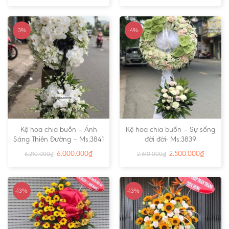
-3%
-4%
Kệ hoa chia buồn – Ánh
Kệ hoa chia buồn – Sự sống
Sáng Thiên Đường – Ms:3841
đời đời- Ms:3839
6.000.000
₫
2.500.000
₫
6.210.000
₫
2.610.000
₫
-13%
-13%