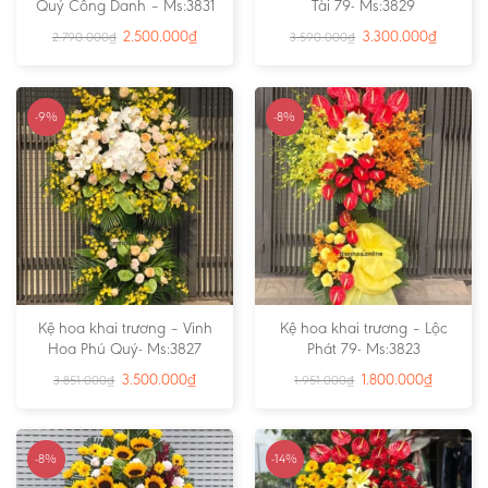
Quý Công Danh – Ms:3831
Tài 79- Ms:3829
2.500.000
₫
3.300.000
₫
2.790.000
₫
3.590.000
₫
-9%
-8%
Kệ hoa khai trương – Vinh
Kệ hoa khai trương – Lộc
Hoa Phú Quý- Ms:3827
Phát 79- Ms:3823
3.500.000
₫
1.800.000
₫
3.851.000
₫
1.951.000
₫
-8%
-14%