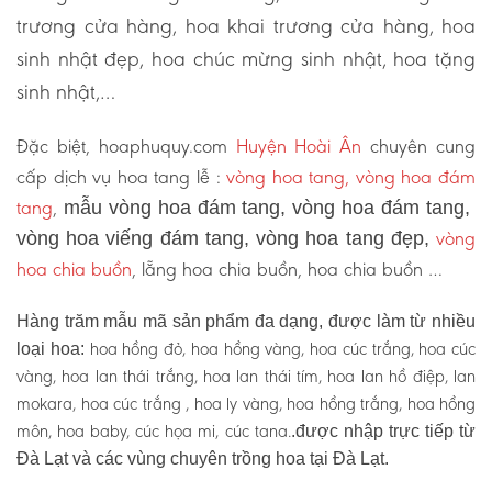
trương cửa hàng, hoa khai trương cửa hàng, hoa
sinh nhật đẹp, hoa chúc mừng sinh nhật, hoa tặng
sinh nhật,…
Đặc biệt, hoaphuquy.com
Huyện Hoài Ân
chuyên cung
cấp dịch vụ hoa tang lễ :
vòng hoa tang, vòng hoa đám
tang
,
mẫu vòng hoa đám tang, vòng hoa đám tang,
vòng
vòng hoa viếng đám tang, vòng hoa tang đẹp,
hoa chia buồn
, lẵng hoa chia buồn, hoa chia buồn …
Hàng trăm mẫu mã sản phẩm đa dạng, được làm từ nhiều
hoa hồng đỏ, hoa hồng vàng, hoa cúc trắng, hoa cúc
loại hoa:
vàng, hoa lan thái trắng, hoa lan thái tím, hoa lan hồ điệp, lan
mokara, hoa cúc trắng , hoa ly vàng, hoa hồng trắng, hoa hồng
môn, hoa baby, cúc họa mi, cúc tana.
.được nhập trực tiếp từ
Đà Lạt và các vùng chuyên trồng hoa tại Đà Lạt.