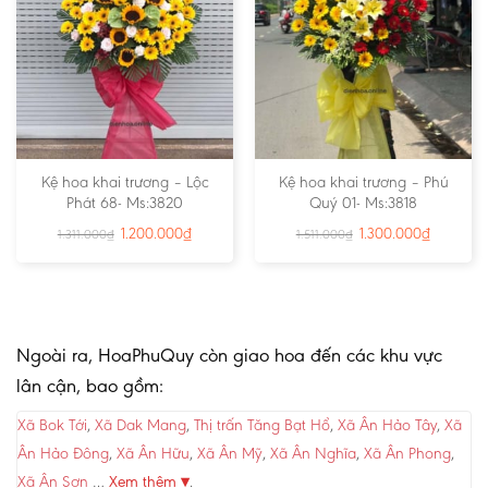
Kệ hoa khai trương – Lộc
Kệ hoa khai trương – Phú
Phát 68- Ms:3820
Quý 01- Ms:3818
1.200.000
₫
1.300.000
₫
1.311.000
₫
1.511.000
₫
Ngoài ra, HoaPhuQuy còn giao hoa đến các khu vực
lân cận, bao gồm:
Xã Bok Tới
,
Xã Dak Mang
,
Thị trấn Tăng Bạt Hổ
,
Xã Ân Hảo Tây
,
Xã
Ân Hảo Đông
,
Xã Ân Hữu
,
Xã Ân Mỹ
,
Xã Ân Nghĩa
,
Xã Ân Phong
,
Xã Ân Sơn
…
Xem thêm ▾
.