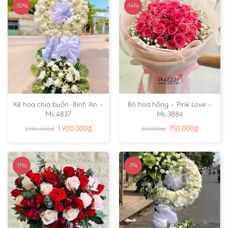
-10%
-14%
Kệ hoa chia buồn -Bình An –
Bó hoa hồng – Pink Love –
Ms:4837
Ms:3884
1.900.000
₫
700.000
₫
2.100.000
₫
812.000
₫
-11%
-7%