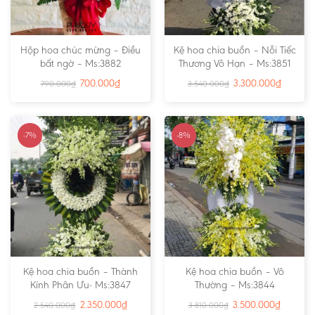
Hộp hoa chúc mừng – Điều
Kệ hoa chia buồn – Nỗi Tiếc
bất ngờ – Ms:3882
Thương Vô Hạn – Ms:3851
700.000
₫
3.300.000
₫
790.000
₫
3.540.000
₫
-7%
-8%
Kệ hoa chia buồn – Thành
Kệ hoa chia buồn – Vô
Kính Phân Ưu- Ms:3847
Thường – Ms:3844
2.350.000
₫
3.500.000
₫
2.540.000
₫
3.810.000
₫