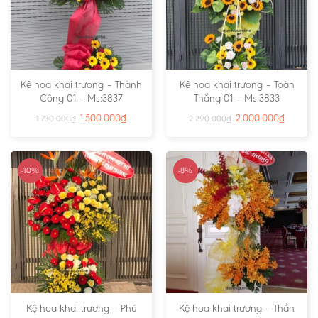
Kệ hoa khai trương – Thành
Kệ hoa khai trương – Toàn
Công 01 – Ms:3837
Thắng 01 – Ms:3833
1.500.000
₫
2.000.000
₫
1.730.000
₫
2.290.000
₫
-10%
-8%
Kệ hoa khai trương – Phú
Kệ hoa khai trương – Thần