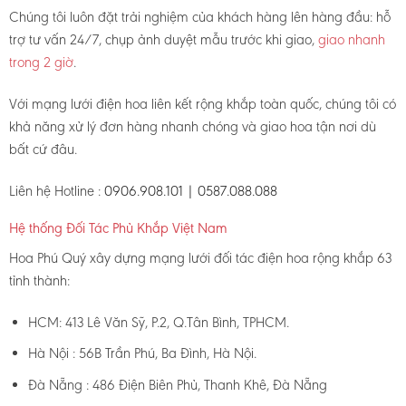
Chúng tôi luôn đặt trải nghiệm của khách hàng lên hàng đầu: hỗ
trợ tư vấn 24/7, chụp ảnh duyệt mẫu trước khi giao,
giao nhanh
trong 2 giờ
.
Với mạng lưới điện hoa liên kết rộng khắp toàn quốc, chúng tôi có
khả năng xử lý đơn hàng nhanh chóng và giao hoa tận nơi dù
bất cứ đâu.
Liên hệ Hotline :
0906.908.101 | 0587.088.088
Hệ thống Đối Tác Phủ Khắp Việt Nam
Hoa Phú Quý xây dựng mạng lưới đối tác điện hoa rộng khắp 63
tỉnh thành:
HCM: 413 Lê Văn Sỹ, P.2, Q.Tân Bình, TPHCM.
Hà Nội : 56B Trần Phú, Ba Đình, Hà Nội.
Đà Nẵng : 486 Điện Biên Phủ, Thanh Khê, Đà Nẵng