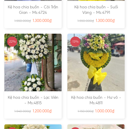
Kệ hoa chia buồn – Cõi Trần
Kệ hoa chia buồn – Suối
Gian – Ms:4724
Vàng – Ms:4791
1.300.000
₫
1.300.000
₫
1.550.000
₫
1.550.000
₫
-22%
-13%
Kệ hoa chia buồn – Lạc Viên
Kệ hoa chia buồn – Hư vô –
– Ms:4815
Ms:4811
1.200.000
₫
1.000.000
₫
1.540.000
₫
1.150.000
₫