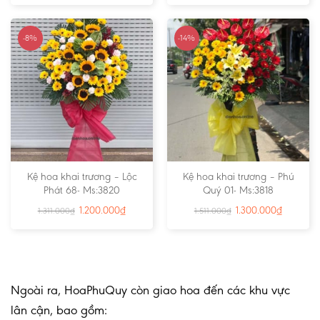
-8%
-14%
Kệ hoa khai trương – Lộc
Kệ hoa khai trương – Phú
Phát 68- Ms:3820
Quý 01- Ms:3818
1.200.000
₫
1.300.000
₫
1.311.000
₫
1.511.000
₫
Ngoài ra, HoaPhuQuy còn giao hoa đến các khu vực
lân cận, bao gồm: