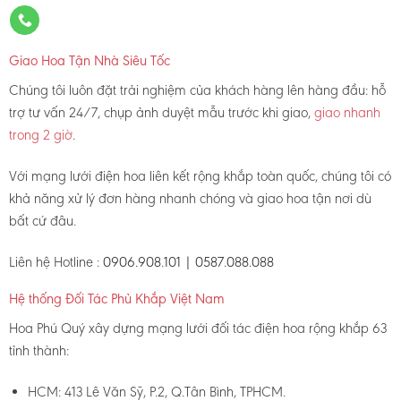
Giao Hoa Tận Nhà Siêu Tốc
Chúng tôi luôn đặt trải nghiệm của khách hàng lên hàng đầu: hỗ
trợ tư vấn 24/7, chụp ảnh duyệt mẫu trước khi giao,
giao nhanh
trong 2 giờ
.
Với mạng lưới điện hoa liên kết rộng khắp toàn quốc, chúng tôi có
khả năng xử lý đơn hàng nhanh chóng và giao hoa tận nơi dù
bất cứ đâu.
Liên hệ Hotline :
0906.908.101 | 0587.088.088
Hệ thống Đối Tác Phủ Khắp Việt Nam
Hoa Phú Quý xây dựng mạng lưới đối tác điện hoa rộng khắp 63
tỉnh thành:
HCM: 413 Lê Văn Sỹ, P.2, Q.Tân Bình, TPHCM.