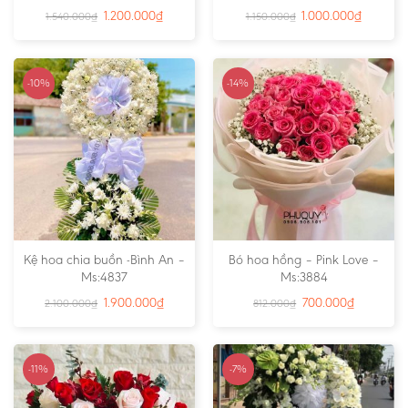
1.200.000
₫
1.000.000
₫
1.540.000
₫
1.150.000
₫
-10%
-14%
Kệ hoa chia buồn -Bình An –
Bó hoa hồng – Pink Love –
Ms:4837
Ms:3884
1.900.000
₫
700.000
₫
2.100.000
₫
812.000
₫
-11%
-7%