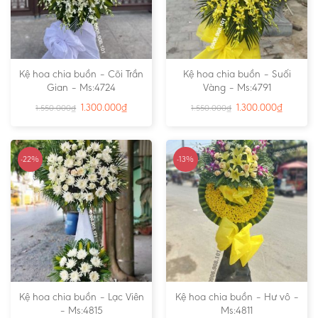
Kệ hoa chia buồn – Cõi Trần
Kệ hoa chia buồn – Suối
Gian – Ms:4724
Vàng – Ms:4791
1.300.000
₫
1.300.000
₫
1.550.000
₫
1.550.000
₫
-22%
-13%
Kệ hoa chia buồn – Lạc Viên
Kệ hoa chia buồn – Hư vô –
– Ms:4815
Ms:4811