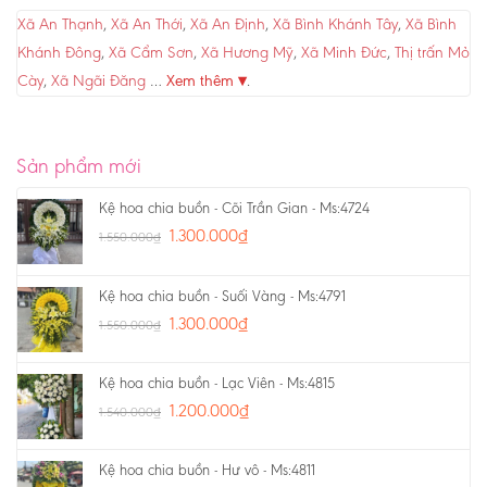
Xã An Thạnh
,
Xã An Thới
,
Xã An Định
,
Xã Bình Khánh Tây
,
Xã Bình
Khánh Đông
,
Xã Cẩm Sơn
,
Xã Hương Mỹ
,
Xã Minh Đức
,
Thị trấn Mỏ
Cày
,
Xã Ngãi Đăng
…
Xem thêm ▾
.
Sản phẩm mới
Kệ hoa chia buồn - Cõi Trần Gian - Ms:4724
1.300.000
₫
1.550.000
₫
Kệ hoa chia buồn - Suối Vàng - Ms:4791
1.300.000
₫
1.550.000
₫
Kệ hoa chia buồn - Lạc Viên - Ms:4815
1.200.000
₫
1.540.000
₫
Kệ hoa chia buồn - Hư vô - Ms:4811