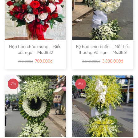
Hộp hoa chúc mừng – Điều
Kệ hoa chia buồn – Nỗi Tiếc
bất ngờ – Ms:3882
Thương Vô Hạn – Ms:3851
700.000
₫
3.300.000
₫
790.000
₫
3.540.000
₫
-7%
-8%