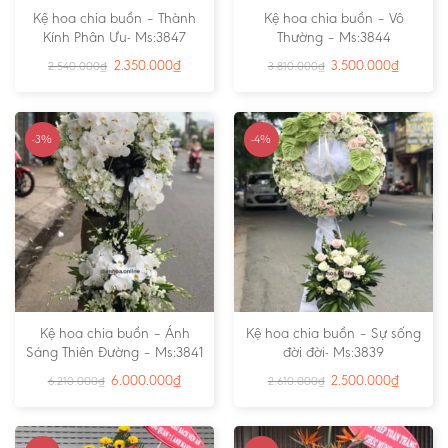
Kệ hoa chia buồn – Thành
Kệ hoa chia buồn – Vô
Kính Phân Ưu- Ms:3847
Thường – Ms:3844
2.350.000
₫
3.500.000
₫
2.540.000
₫
3.810.000
₫
-3%
-4%
Kệ hoa chia buồn – Ánh
Kệ hoa chia buồn – Sự sống
Sáng Thiên Đường – Ms:3841
đời đời- Ms:3839
6.000.000
₫
2.500.000
₫
6.210.000
₫
2.610.000
₫