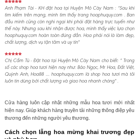
Anh Phạm Tài - KH đặt hoa tại Huyện Mỏ Cày Nam :
“Sau khi
tìm kiếm trên mạng, mình tìm thấy trang hoaphuquy.com . Ban
đầu mình cũng còn nghi ngại khi phải đặt hàng trực tuyến như
thế này. Nhưng sau khi nhận được hoa, mình thấy việc lựa chọn
hoaphuquy.com hoàn toàn đúng đắn. Hoa phải nói là làm đẹp,
chất lượng, dịch vụ tận tâm và uy tín"
Chị Cẩm Tú - Đặt hoa tại Huyện Mỏ Cày Nam cho biết:
“ Trong
số các shop hoa tươi hiện nay như: Bảo Ngọc, Mr Hoa, Đất Việt,
Quỳnh Anh, Hoa88 .... hoaphuquy.com là shop hoa tươi mà tôi
luôn tin dùng bởi chất lượng và giao hoa nhanh chóng" .
Cửa hàng luôn cập nhật những mẫu hoa tươi mới nhất
hiện nay. Giúp khách hàng truyền tải những thông điệp yêu
thương đến những người yêu thương.
Cách chọn lẵng hoa mừng khai trương đẹp