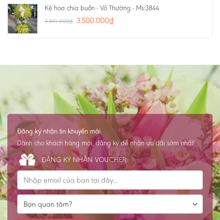
Kệ hoa chia buồn - Vô Thường - Ms:3844
3.500.000
₫
3.810.000
₫
Đăng ký nhận tin khuyến mãi
Dành cho khách hàng mới, đăng ký để nhận ưu đãi sớm nhất!
ĐĂNG KÝ NHẬN VOUCHER