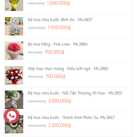
1.000.000
₫
1.150.000
₫
Kệ hoa chia buồn -Bình An - Ms:4837
1.900.000
₫
2.100.000
₫
Bó hoa hồng - Pink Love - Ms:3884
700.000
₫
812.000
₫
Hộp hoa chúc mừng - Điều bất ngờ - Ms:3882
700.000
₫
790.000
₫
Kệ hoa chia buồn - Nỗi Tiếc Thương Vô Hạn - Ms:3851
3.300.000
₫
3.540.000
₫
Kệ hoa chia buồn - Thành Kính Phân Ưu- Ms:3847
2.350.000
₫
2.540.000
₫