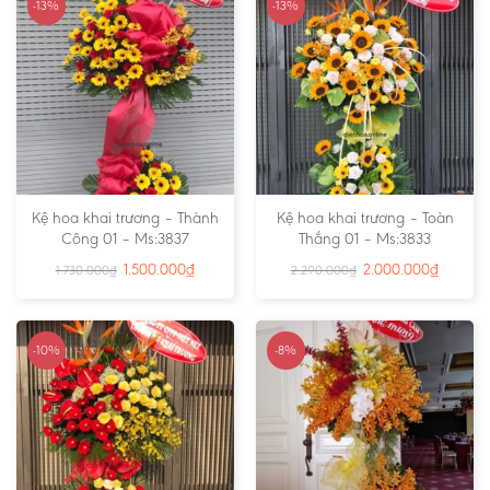
-13%
-13%
Kệ hoa khai trương – Thành
Kệ hoa khai trương – Toàn
Công 01 – Ms:3837
Thắng 01 – Ms:3833
1.500.000
₫
2.000.000
₫
1.730.000
₫
2.290.000
₫
-10%
-8%