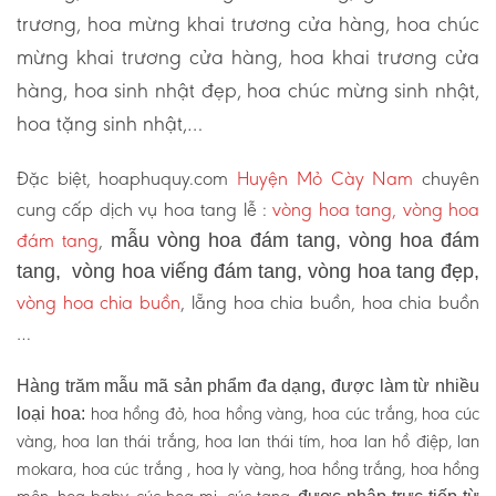
trương, hoa mừng khai trương cửa hàng, hoa chúc
mừng khai trương cửa hàng, hoa khai trương cửa
hàng, hoa sinh nhật đẹp, hoa chúc mừng sinh nhật,
hoa tặng sinh nhật,…
Đặc biệt, hoaphuquy.com
Huyện Mỏ Cày Nam
chuyên
cung cấp dịch vụ hoa tang lễ :
vòng hoa tang, vòng hoa
đám tang
,
mẫu vòng hoa đám tang, vòng hoa đám
tang, vòng hoa viếng đám tang, vòng hoa tang đẹp,
vòng hoa chia buồn
, lẵng hoa chia buồn, hoa chia buồn
…
Hàng trăm mẫu mã sản phẩm đa dạng, được làm từ nhiều
hoa hồng đỏ, hoa hồng vàng, hoa cúc trắng, hoa cúc
loại hoa:
vàng, hoa lan thái trắng, hoa lan thái tím, hoa lan hồ điệp, lan
mokara, hoa cúc trắng , hoa ly vàng, hoa hồng trắng, hoa hồng