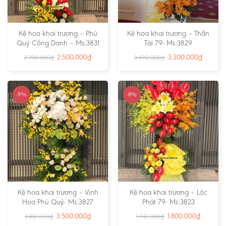
Kệ hoa khai trương – Phú
Kệ hoa khai trương – Thần
Quý Công Danh – Ms:3831
Tài 79- Ms:3829
2.500.000
₫
3.300.000
₫
2.790.000
₫
3.590.000
₫
-9%
-8%
Kệ hoa khai trương – Vinh
Kệ hoa khai trương – Lộc
Hoa Phú Quý- Ms:3827
Phát 79- Ms:3823
3.500.000
₫
1.800.000
₫
3.851.000
₫
1.951.000
₫