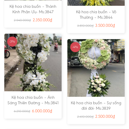
Kệ hoa chia buồn – Thành
Kính Phân Ưu- Ms:3847
Kệ hoa chia buồn – Vô
Thường – Ms:3844
2.350.000
₫
2.540.000
₫
3.500.000
₫
3.810.000
₫
-3%
-4%
Kệ hoa chia buồn – Ánh
Sáng Thiên Đường – Ms:3841
Kệ hoa chia buồn – Sự sống
đời đời- Ms:3839
6.000.000
₫
6.210.000
₫
2.500.000
₫
2.610.000
₫