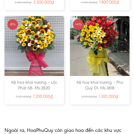
3.500.000
₫
1.800.000
₫
3.851.000
₫
1.951.000
₫
-8%
-14%
Kệ hoa khai trương – Lộc
Kệ hoa khai trương – Phú
Phát 68- Ms:3820
Quý 01- Ms:3818
1.200.000
₫
1.300.000
₫
1.311.000
₫
1.511.000
₫
Ngoài ra, HoaPhuQuy còn giao hoa đến các khu vực