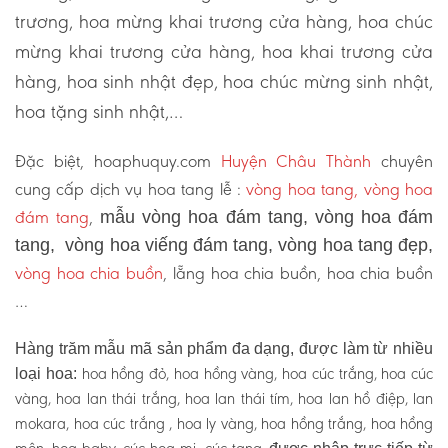
trương, hoa mừng khai trương cửa hàng, hoa chúc
mừng khai trương cửa hàng, hoa khai trương cửa
hàng, hoa sinh nhật đẹp, hoa chúc mừng sinh nhật,
hoa tặng sinh nhật,…
Đặc biệt, hoaphuquy.com
Huyện Châu Thành
chuyên
cung cấp dịch vụ hoa tang lễ :
vòng hoa tang, vòng hoa
đám tang
,
mẫu vòng hoa đám tang, vòng hoa đám
tang, vòng hoa viếng đám tang, vòng hoa tang đẹp,
vòng hoa chia buồn
, lẵng hoa chia buồn, hoa chia buồn
…
Hàng trăm mẫu mã sản phẩm đa dạng, được làm từ nhiều
hoa hồng đỏ, hoa hồng vàng, hoa cúc trắng, hoa cúc
loại hoa:
vàng, hoa lan thái trắng, hoa lan thái tím, hoa lan hồ điệp, lan
mokara, hoa cúc trắng , hoa ly vàng, hoa hồng trắng, hoa hồng