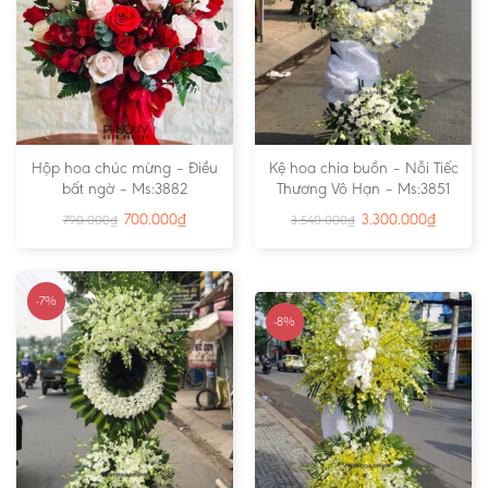
Hộp hoa chúc mừng – Điều
Kệ hoa chia buồn – Nỗi Tiếc
bất ngờ – Ms:3882
Thương Vô Hạn – Ms:3851
700.000
₫
3.300.000
₫
790.000
₫
3.540.000
₫
-7%
-8%