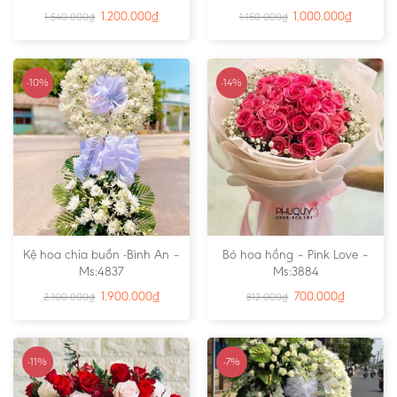
1.200.000
₫
1.000.000
₫
1.540.000
₫
1.150.000
₫
-10%
-14%
Kệ hoa chia buồn -Bình An –
Bó hoa hồng – Pink Love –
Ms:4837
Ms:3884
1.900.000
₫
700.000
₫
2.100.000
₫
812.000
₫
-11%
-7%