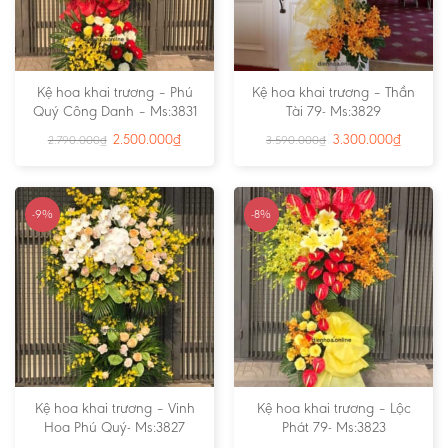
Kệ hoa khai trương – Phú
Kệ hoa khai trương – Thần
Quý Công Danh – Ms:3831
Tài 79- Ms:3829
2.500.000
₫
3.300.000
₫
2.790.000
₫
3.590.000
₫
-9%
-8%
Kệ hoa khai trương – Vinh
Kệ hoa khai trương – Lộc
Hoa Phú Quý- Ms:3827
Phát 79- Ms:3823