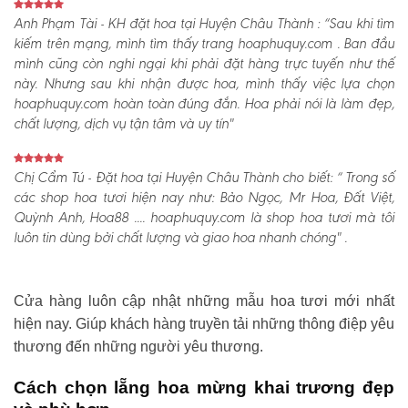
Anh Phạm Tài - KH đặt hoa tại Huyện Châu Thành :
“Sau khi tìm
kiếm trên mạng, mình tìm thấy trang hoaphuquy.com . Ban đầu
mình cũng còn nghi ngại khi phải đặt hàng trực tuyến như thế
này. Nhưng sau khi nhận được hoa, mình thấy việc lựa chọn
hoaphuquy.com hoàn toàn đúng đắn. Hoa phải nói là làm đẹp,
chất lượng, dịch vụ tận tâm và uy tín"
Chị Cẩm Tú - Đặt hoa tại Huyện Châu Thành cho biết:
“ Trong số
các shop hoa tươi hiện nay như: Bảo Ngọc, Mr Hoa, Đất Việt,
Quỳnh Anh, Hoa88 .... hoaphuquy.com là shop hoa tươi mà tôi
luôn tin dùng bởi chất lượng và giao hoa nhanh chóng" .
Cửa hàng luôn cập nhật những mẫu hoa tươi mới nhất
hiện nay. Giúp khách hàng truyền tải những thông điệp yêu
thương đến những người yêu thương.
Cách chọn lẵng hoa mừng khai trương đẹp