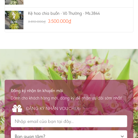
Kệ hoa chia buồn - Vô Thường - Ms:3844
3.500.000
₫
3.810.000
₫
Đăng ký nhận tin khuyến mãi
Dành cho khách hàng mới, đăng ký để nhận ưu đãi sớm nhất!
ĐĂNG KÝ NHẬN VOUCHER