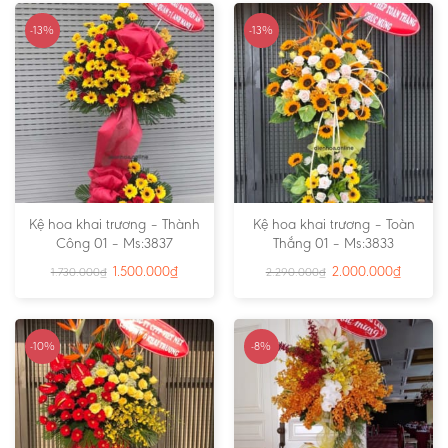
-13%
-13%
Kệ hoa khai trương – Thành
Kệ hoa khai trương – Toàn
Công 01 – Ms:3837
Thắng 01 – Ms:3833
1.500.000
₫
2.000.000
₫
1.730.000
₫
2.290.000
₫
-10%
-8%