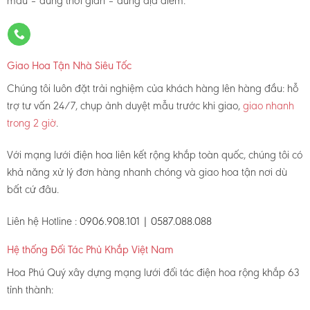
mẫu – đúng thời gian – đúng địa điểm.
Giao Hoa Tận Nhà Siêu Tốc
Chúng tôi luôn đặt trải nghiệm của khách hàng lên hàng đầu: hỗ
trợ tư vấn 24/7, chụp ảnh duyệt mẫu trước khi giao,
giao nhanh
trong 2 giờ
.
Với mạng lưới điện hoa liên kết rộng khắp toàn quốc, chúng tôi có
khả năng xử lý đơn hàng nhanh chóng và giao hoa tận nơi dù
bất cứ đâu.
Liên hệ Hotline :
0906.908.101 | 0587.088.088
Hệ thống Đối Tác Phủ Khắp Việt Nam
Hoa Phú Quý xây dựng mạng lưới đối tác điện hoa rộng khắp 63
tỉnh thành: