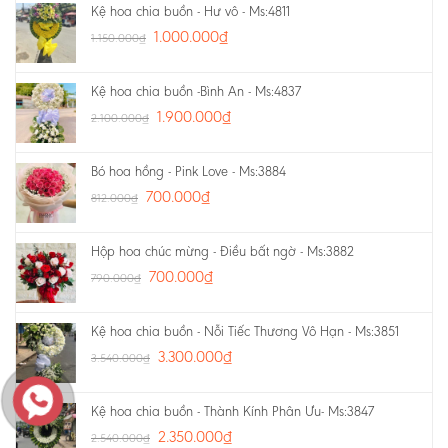
Kệ hoa chia buồn - Hư vô - Ms:4811
1.000.000
₫
1.150.000
₫
Kệ hoa chia buồn -Bình An - Ms:4837
1.900.000
₫
2.100.000
₫
Bó hoa hồng - Pink Love - Ms:3884
700.000
₫
812.000
₫
Hộp hoa chúc mừng - Điều bất ngờ - Ms:3882
700.000
₫
790.000
₫
Kệ hoa chia buồn - Nỗi Tiếc Thương Vô Hạn - Ms:3851
3.300.000
₫
3.540.000
₫
Kệ hoa chia buồn - Thành Kính Phân Ưu- Ms:3847
2.350.000
₫
2.540.000
₫