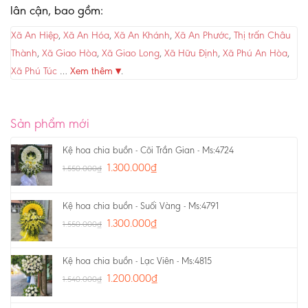
lân cận, bao gồm:
Xã An Hiệp
,
Xã An Hóa
,
Xã An Khánh
,
Xã An Phước
,
Thị trấn Châu
Thành
,
Xã Giao Hòa
,
Xã Giao Long
,
Xã Hữu Định
,
Xã Phú An Hòa
,
Xã Phú Túc
…
Xem thêm ▾
.
Sản phẩm mới
Kệ hoa chia buồn - Cõi Trần Gian - Ms:4724
1.300.000
₫
1.550.000
₫
Kệ hoa chia buồn - Suối Vàng - Ms:4791
1.300.000
₫
1.550.000
₫
Kệ hoa chia buồn - Lạc Viên - Ms:4815
1.200.000
₫
1.540.000
₫