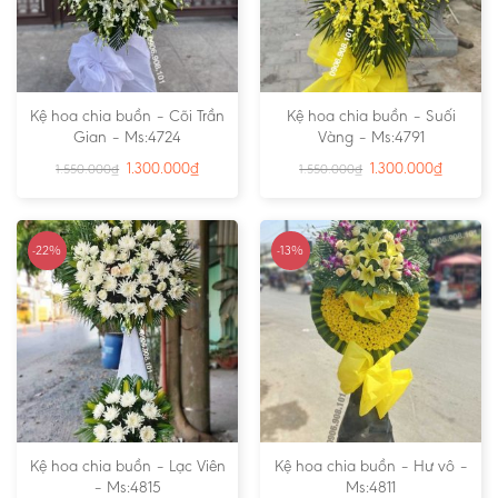
Kệ hoa chia buồn – Cõi Trần
Kệ hoa chia buồn – Suối
Gian – Ms:4724
Vàng – Ms:4791
1.300.000
₫
1.300.000
₫
1.550.000
₫
1.550.000
₫
-22%
-13%
Kệ hoa chia buồn – Lạc Viên
Kệ hoa chia buồn – Hư vô –
– Ms:4815
Ms:4811