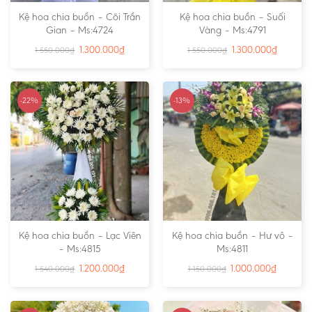
Kệ hoa chia buồn – Cõi Trần
Kệ hoa chia buồn – Suối
Gian – Ms:4724
Vàng – Ms:4791
1.300.000
₫
1.300.000
₫
1.550.000
₫
1.550.000
₫
-22%
-13%
Kệ hoa chia buồn – Lạc Viên
Kệ hoa chia buồn – Hư vô –
– Ms:4815
Ms:4811
1.200.000
₫
1.000.000
₫
1.540.000
₫
1.150.000
₫