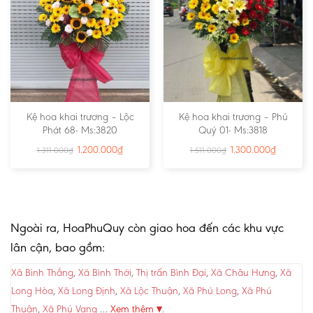
Kệ hoa khai trương – Lộc
Kệ hoa khai trương – Phú
Phát 68- Ms:3820
Quý 01- Ms:3818
1.200.000
₫
1.300.000
₫
1.311.000
₫
1.511.000
₫
Ngoài ra, HoaPhuQuy còn giao hoa đến các khu vực
lân cận, bao gồm:
Xã Bình Thắng
,
Xã Bình Thới
,
Thị trấn Bình Đại
,
Xã Châu Hưng
,
Xã
Long Hòa
,
Xã Long Định
,
Xã Lộc Thuận
,
Xã Phú Long
,
Xã Phú
Thuận
,
Xã Phú Vang
…
Xem thêm ▾
.