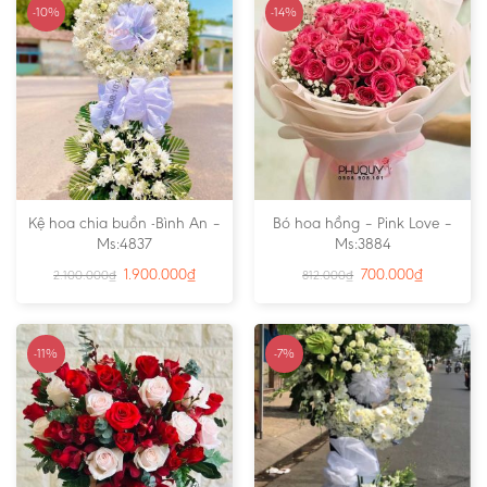
-10%
-14%
Kệ hoa chia buồn -Bình An –
Bó hoa hồng – Pink Love –
Ms:4837
Ms:3884
1.900.000
₫
700.000
₫
2.100.000
₫
812.000
₫
-11%
-7%