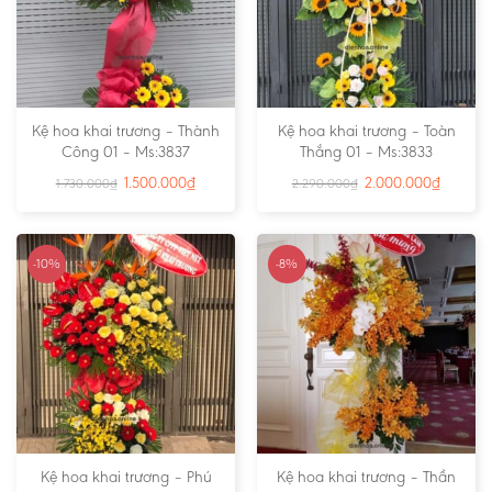
Kệ hoa khai trương – Thành
Kệ hoa khai trương – Toàn
Công 01 – Ms:3837
Thắng 01 – Ms:3833
1.500.000
₫
2.000.000
₫
1.730.000
₫
2.290.000
₫
-10%
-8%
Kệ hoa khai trương – Phú
Kệ hoa khai trương – Thần