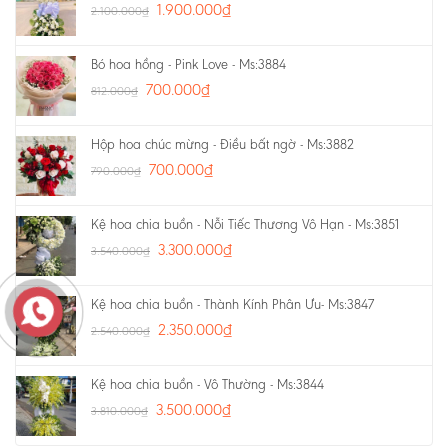
1.900.000
₫
2.100.000
₫
Bó hoa hồng - Pink Love - Ms:3884
700.000
₫
812.000
₫
Hộp hoa chúc mừng - Điều bất ngờ - Ms:3882
700.000
₫
790.000
₫
Kệ hoa chia buồn - Nỗi Tiếc Thương Vô Hạn - Ms:3851
3.300.000
₫
3.540.000
₫
Kệ hoa chia buồn - Thành Kính Phân Ưu- Ms:3847
2.350.000
₫
2.540.000
₫
Kệ hoa chia buồn - Vô Thường - Ms:3844
3.500.000
₫
3.810.000
₫