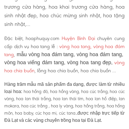
trương cửa hàng, hoa khai trương cửa hàng, hoa
sinh nhật đẹp, hoa chúc mừng sinh nhật, hoa tặng
sinh nhật,…
Đặc biệt, hoaphuquy.com
Huyện Bình Đại
chuyên cung
cấp dịch vụ hoa tang lễ :
vòng hoa tang, vòng hoa đám
tang
,
mẫu vòng hoa đám tang, vòng hoa đám tang,
vòng
vòng hoa viếng đám tang, vòng hoa tang đẹp,
hoa chia buồn
, lẵng hoa chia buồn, hoa chia buồn …
Hàng trăm mẫu mã sản phẩm đa dạng, được làm từ nhiều
hoa hồng đỏ, hoa hồng vàng, hoa cúc trắng, hoa cúc
loại hoa:
vàng, hoa lan thái trắng, hoa lan thái tím, hoa lan hồ điệp, lan
mokara, hoa cúc trắng , hoa ly vàng, hoa hồng trắng, hoa hồng
môn, hoa baby, cúc họa mi, cúc tana.
.được nhập trực tiếp từ
Đà Lạt và các vùng chuyên trồng hoa tại Đà Lạt.