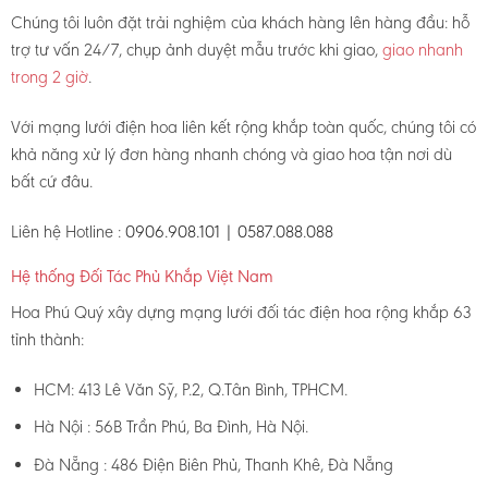
Chúng tôi luôn đặt trải nghiệm của khách hàng lên hàng đầu: hỗ
trợ tư vấn 24/7, chụp ảnh duyệt mẫu trước khi giao,
giao nhanh
trong 2 giờ
.
Với mạng lưới điện hoa liên kết rộng khắp toàn quốc, chúng tôi có
khả năng xử lý đơn hàng nhanh chóng và giao hoa tận nơi dù
bất cứ đâu.
Liên hệ Hotline :
0906.908.101 | 0587.088.088
Hệ thống Đối Tác Phủ Khắp Việt Nam
Hoa Phú Quý xây dựng mạng lưới đối tác điện hoa rộng khắp 63
tỉnh thành:
HCM: 413 Lê Văn Sỹ, P.2, Q.Tân Bình, TPHCM.
Hà Nội : 56B Trần Phú, Ba Đình, Hà Nội.
Đà Nẵng : 486 Điện Biên Phủ, Thanh Khê, Đà Nẵng