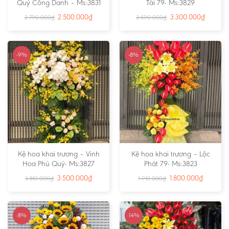
Quý Công Danh – Ms:3831
Tài 79- Ms:3829
2.500.000
₫
3.300.000
₫
2.790.000
₫
3.590.000
₫
-9%
-8%
Kệ hoa khai trương – Vinh
Kệ hoa khai trương – Lộc
Hoa Phú Quý- Ms:3827
Phát 79- Ms:3823
3.500.000
₫
1.800.000
₫
3.851.000
₫
1.951.000
₫
-8%
-14%