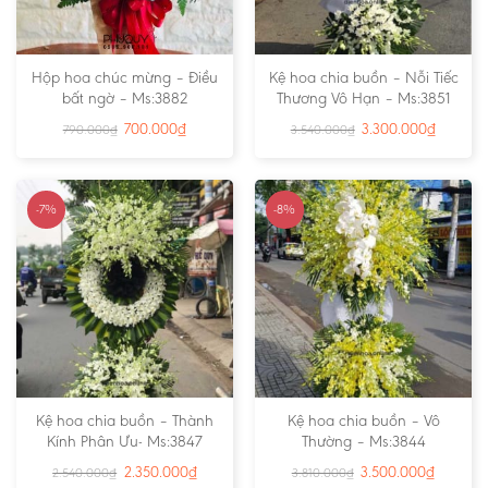
Hộp hoa chúc mừng – Điều
Kệ hoa chia buồn – Nỗi Tiếc
bất ngờ – Ms:3882
Thương Vô Hạn – Ms:3851
700.000
₫
3.300.000
₫
790.000
₫
3.540.000
₫
-7%
-8%
Kệ hoa chia buồn – Thành
Kệ hoa chia buồn – Vô
Kính Phân Ưu- Ms:3847
Thường – Ms:3844
2.350.000
₫
3.500.000
₫
2.540.000
₫
3.810.000
₫