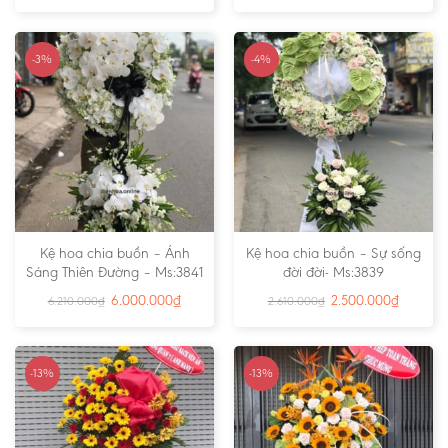
-3%
-4%
Kệ hoa chia buồn – Ánh
Kệ hoa chia buồn – Sự sống
Sáng Thiên Đường – Ms:3841
đời đời- Ms:3839
6.000.000
₫
2.500.000
₫
6.210.000
₫
2.610.000
₫
-13%
-13%