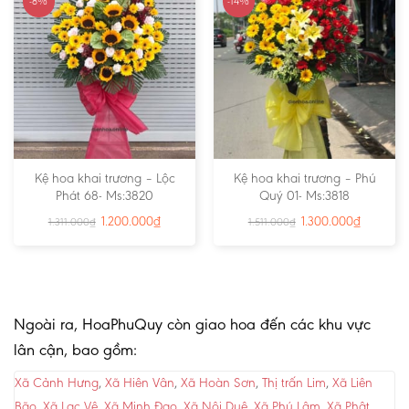
-8%
-14%
Kệ hoa khai trương – Lộc
Kệ hoa khai trương – Phú
Phát 68- Ms:3820
Quý 01- Ms:3818
1.200.000
₫
1.300.000
₫
1.311.000
₫
1.511.000
₫
Ngoài ra, HoaPhuQuy còn giao hoa đến các khu vực
lân cận, bao gồm:
Xã Cảnh Hưng
,
Xã Hiên Vân
,
Xã Hoàn Sơn
,
Thị trấn Lim
,
Xã Liên
Bão
,
Xã Lạc Vệ
,
Xã Minh Đạo
,
Xã Nội Duệ
,
Xã Phú Lâm
,
Xã Phật