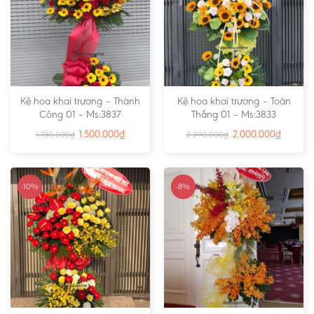
Kệ hoa khai trương – Thành
Kệ hoa khai trương – Toàn
Công 01 – Ms:3837
Thắng 01 – Ms:3833
1.500.000
₫
2.000.000
₫
1.730.000
₫
2.290.000
₫
-10%
-8%