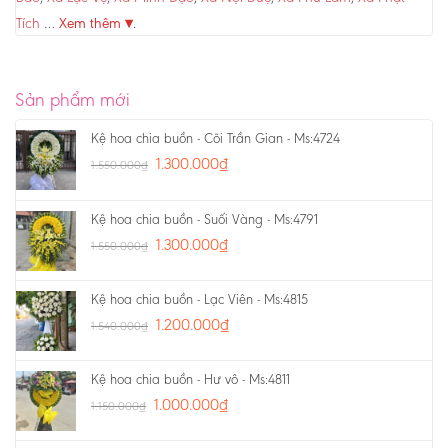
Tích
…
Xem thêm ▾
.
Sản phẩm mới
Kệ hoa chia buồn - Cõi Trần Gian - Ms:4724
1.300.000
₫
1.550.000
₫
Kệ hoa chia buồn - Suối Vàng - Ms:4791
1.300.000
₫
1.550.000
₫
Kệ hoa chia buồn - Lạc Viên - Ms:4815
1.200.000
₫
1.540.000
₫
Kệ hoa chia buồn - Hư vô - Ms:4811
1.000.000
₫
1.150.000
₫