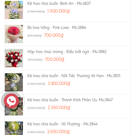
Kệ hoa chia buồn -Bình An - Ms:4837
1.900.000
₫
2.100.000
₫
Bó hoa hồng - Pink Love - Ms:3884
700.000
₫
812.000
₫
Hộp hoa chúc mừng - Điều bất ngờ - Ms:3882
700.000
₫
790.000
₫
Kệ hoa chia buồn - Nỗi Tiếc Thương Vô Hạn - Ms:3851
3.300.000
₫
3.540.000
₫
Kệ hoa chia buồn - Thành Kính Phân Ưu- Ms:3847
2.350.000
₫
2.540.000
₫
Kệ hoa chia buồn - Vô Thường - Ms:3844
3.500.000
₫
3.810.000
₫