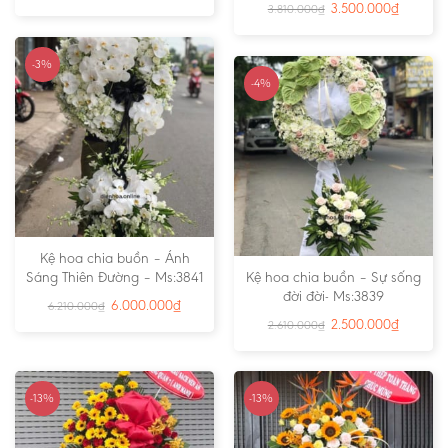
3.500.000
₫
3.810.000
₫
-3%
-4%
Kệ hoa chia buồn – Ánh
Sáng Thiên Đường – Ms:3841
Kệ hoa chia buồn – Sự sống
đời đời- Ms:3839
6.000.000
₫
6.210.000
₫
2.500.000
₫
2.610.000
₫
-13%
-13%