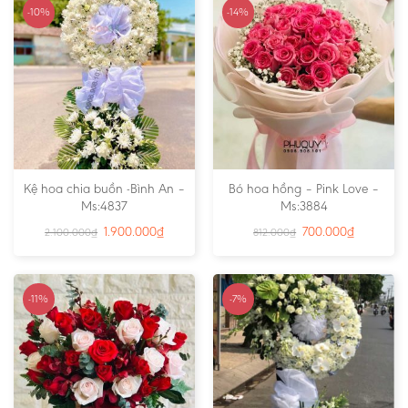
-10%
-14%
Kệ hoa chia buồn -Bình An –
Bó hoa hồng – Pink Love –
Ms:4837
Ms:3884
1.900.000
₫
700.000
₫
2.100.000
₫
812.000
₫
-11%
-7%