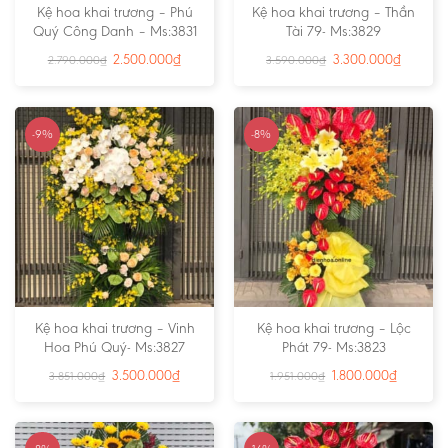
Kệ hoa khai trương – Phú
Kệ hoa khai trương – Thần
Quý Công Danh – Ms:3831
Tài 79- Ms:3829
2.500.000
₫
3.300.000
₫
2.790.000
₫
3.590.000
₫
-9%
-8%
Kệ hoa khai trương – Vinh
Kệ hoa khai trương – Lộc
Hoa Phú Quý- Ms:3827
Phát 79- Ms:3823
3.500.000
₫
1.800.000
₫
3.851.000
₫
1.951.000
₫