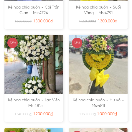
Kệ hoa chia buồn – Cõi Trần
Kệ hoa chia buồn – Suối
Gian – Ms:4724
Vàng – Ms:4791
1.300.000
₫
1.300.000
₫
1.550.000
₫
1.550.000
₫
-22%
-13%
Kệ hoa chia buồn – Lạc Viên
Kệ hoa chia buồn – Hư vô –
– Ms:4815
Ms:4811
1.200.000
₫
1.000.000
₫
1.540.000
₫
1.150.000
₫