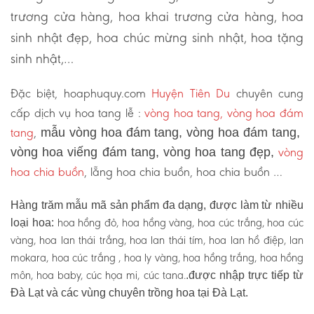
trương cửa hàng, hoa khai trương cửa hàng, hoa
sinh nhật đẹp, hoa chúc mừng sinh nhật, hoa tặng
sinh nhật,…
Đặc biệt, hoaphuquy.com
Huyện Tiên Du
chuyên cung
cấp dịch vụ hoa tang lễ :
vòng hoa tang, vòng hoa đám
tang
,
mẫu vòng hoa đám tang, vòng hoa đám tang,
vòng
vòng hoa viếng đám tang, vòng hoa tang đẹp,
hoa chia buồn
, lẵng hoa chia buồn, hoa chia buồn …
Hàng trăm mẫu mã sản phẩm đa dạng, được làm từ nhiều
hoa hồng đỏ, hoa hồng vàng, hoa cúc trắng, hoa cúc
loại hoa:
vàng, hoa lan thái trắng, hoa lan thái tím, hoa lan hồ điệp, lan
mokara, hoa cúc trắng , hoa ly vàng, hoa hồng trắng, hoa hồng
môn, hoa baby, cúc họa mi, cúc tana.
.được nhập trực tiếp từ
Đà Lạt và các vùng chuyên trồng hoa tại Đà Lạt.