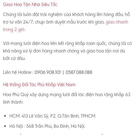
Giao Hoa Tận Nhà Siêu Tốc
Chúng tôi luôn đặt trải nghiệm của khách hàng lên hàng đầu: hỗ
trợ tư vấn 24/7, chụp ảnh duyệt mẫu trước khi giao,
giao nhanh
trong 2 giờ
.
Với mạng lưới điện hoa liên kết rộng khắp toàn quốc, chúng tôi có
khả năng xử lý đơn hàng nhanh chóng và giao hoa tận nơi dù
bất cứ đâu.
Liên hệ Hotline :
0906.908.101 | 0587.088.088
Hệ thống Đối Tác Phủ Khắp Việt Nam
Hoa Phú Quý xây dựng mạng lưới đối tác điện hoa rộng khắp 63
tỉnh thành:
HCM: 413 Lê Văn Sỹ, P.2, Q.Tân Bình, TPHCM.
Hà Nội : 56B Trần Phú, Ba Đình, Hà Nội.