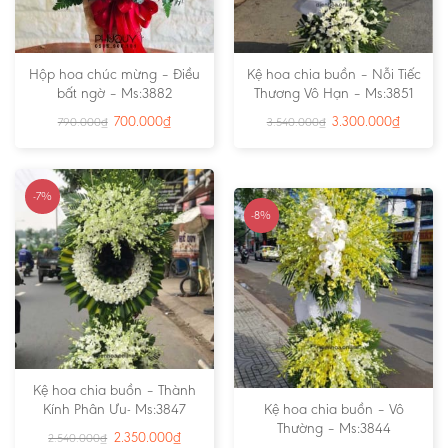
Hộp hoa chúc mừng – Điều
Kệ hoa chia buồn – Nỗi Tiếc
bất ngờ – Ms:3882
Thương Vô Hạn – Ms:3851
700.000
₫
3.300.000
₫
790.000
₫
3.540.000
₫
-7%
-8%
Kệ hoa chia buồn – Thành
Kính Phân Ưu- Ms:3847
Kệ hoa chia buồn – Vô
Thường – Ms:3844
2.350.000
₫
2.540.000
₫