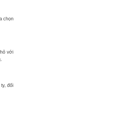
ựa chọn
nhỏ với
.
y, đối