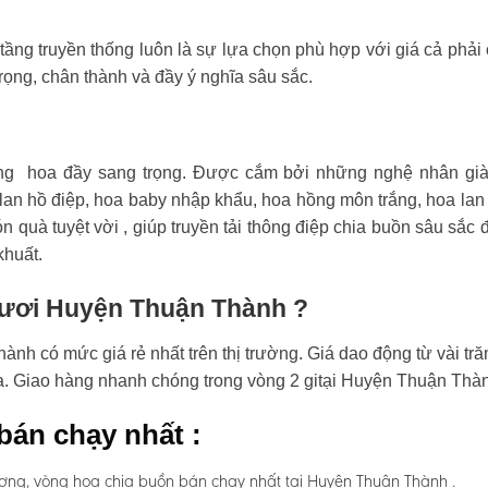
tầng truyền thống luôn là sự lựa chọn phù hợp với giá cả phải
rọng, chân thành và đầy ý nghĩa sâu sắc.
ng hoa đầy sang trọng. Được cắm bởi những nghệ nhân già
an hồ điệp, hoa baby nhập khẩu, hoa hồng môn trắng, hoa lan
n quà tuyệt vời , giúp truyền tải thông điệp chia buồn sâu sắc 
khuất.
 tươi Huyện Thuận Thành ?
nh có mức giá rẻ nhất trên thị trường. Giá dao động từ vài tr
hoa. Giao hàng nhanh chóng trong vòng 2 gitại Huyện Thuận Thà
bán chạy nhất :
ơng, vòng hoa chia buồn bán chạy nhất tại Huyện Thuận Thành .