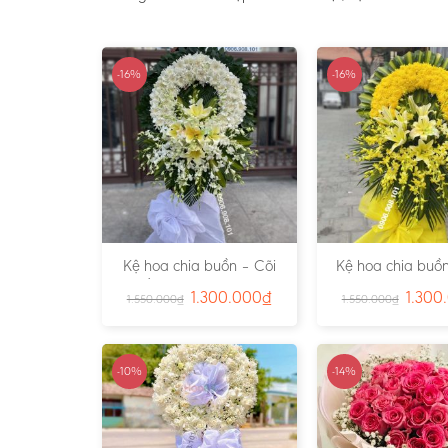
-16%
-16%
Kệ hoa chia buồn – Cõi
Kệ hoa chia buồn
Trần Gian – Ms:4724
Vàng – Ms:4
1.300.000
₫
1.300
1.550.000
₫
1.550.000
₫
-10%
-14%