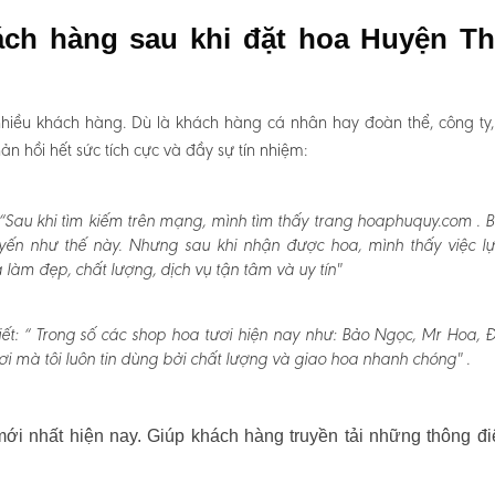
ách hàng sau khi đặt hoa Huyện T
hiều khách hàng. Dù là khách hàng cá nhân hay đoàn thể, công ty
 hồi hết sức tích cực và đầy sự tín nhiệm:
“Sau khi tìm kiếm trên mạng, mình tìm thấy trang hoaphuquy.com . 
uyến như thế này. Nhưng sau khi nhận được hoa, mình thấy việc l
àm đẹp, chất lượng, dịch vụ tận tâm và uy tín"
ết:
“ Trong số các shop hoa tươi hiện nay như: Bảo Ngọc, Mr Hoa, Đấ
i mà tôi luôn tin dùng bởi chất lượng và giao hoa nhanh chóng" .
i nhất hiện nay. Giúp khách hàng truyền tải những thông đi