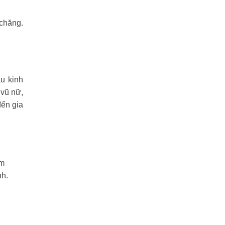
 chăng.
u kinh
 vũ nữ,
đến gia
ăm
nh.