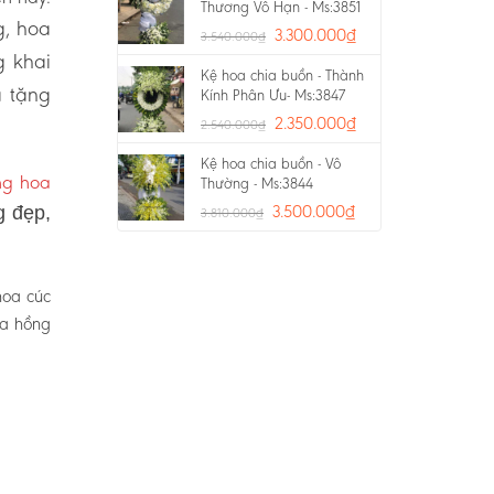
Thương Vô Hạn - Ms:3851
g, hoa
3.300.000
₫
3.540.000
₫
g khai
Kệ hoa chia buồn - Thành
a tặng
Kính Phân Ưu- Ms:3847
2.350.000
₫
2.540.000
₫
Kệ hoa chia buồn - Vô
ng hoa
Thường - Ms:3844
3.500.000
₫
g đẹp,
3.810.000
₫
hoa cúc
oa hồng