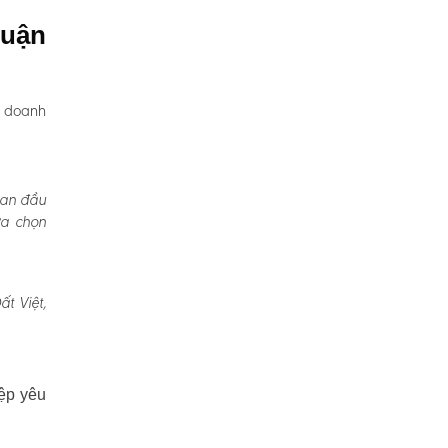
huận
, doanh
Ban đầu
ựa chọn
t Việt,
ệp yêu