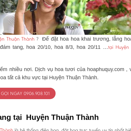
yện Thuận Thành
?
Để đặt hoa hoa khai trương, lẵng ho
tại Huyện
 đám tang, hoa 20/10, hoa 8/3, hoa 20/11 …
iếm nhiều nơi. Dịch vụ hoa tươi của hoaphuquy.com , 
hoa tất cả khu vực tại Huyện Thuận Thành.
GỌI NGAY 0906.908.101
tang tại Huyện Thuận Thành
 Thành
là hệ thống điện hoa, đặt hoa trực tuyến uy tín nhất hi