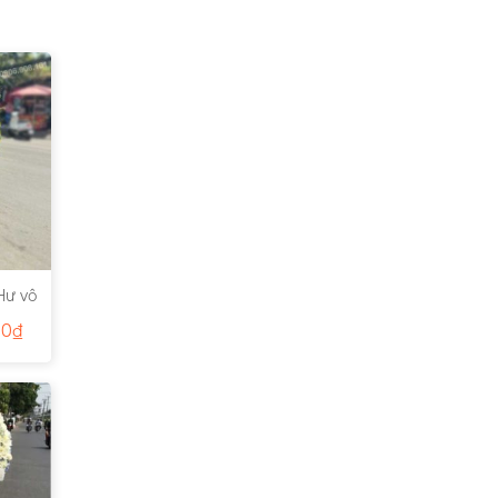
Hư vô
00
₫