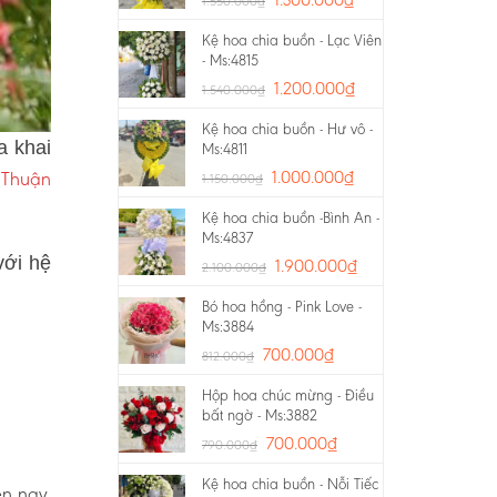
1.550.000
₫
Kệ hoa chia buồn - Lạc Viên
- Ms:4815
1.200.000
₫
1.540.000
₫
Kệ hoa chia buồn - Hư vô -
a khai
Ms:4811
 Thuận
1.000.000
₫
1.150.000
₫
Kệ hoa chia buồn -Bình An -
Ms:4837
với hệ
1.900.000
₫
2.100.000
₫
Bó hoa hồng - Pink Love -
Ms:3884
700.000
₫
812.000
₫
Hộp hoa chúc mừng - Điều
bất ngờ - Ms:3882
700.000
₫
790.000
₫
Kệ hoa chia buồn - Nỗi Tiếc
ện nay.