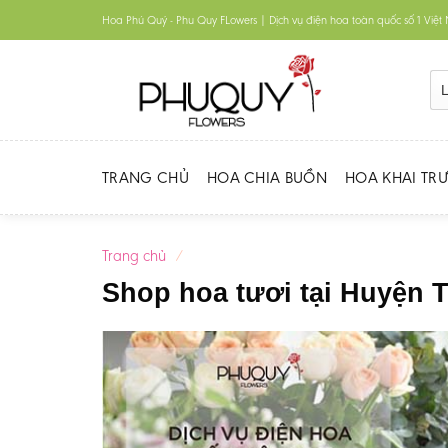
Skip
Hoa Phú Quý - Phu Quy FLowers | Dịch vụ điện hoa toàn quốc số 1 Việ
to
content
TRANG CHỦ
HOA CHIA BUỒN
HOA KHAI TR
Trang chủ
/
Shop hoa tươi tại Huyện 