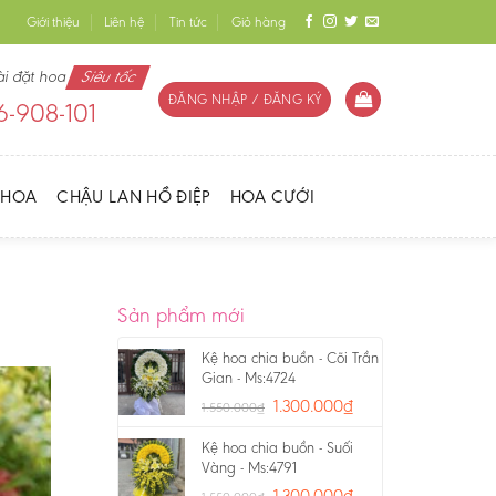
Giới thiệu
Liên hệ
Tin tức
Giỏ hàng
ài đặt hoa
Siêu tốc
ĐĂNG NHẬP / ĐĂNG KÝ
-908-101
 HOA
CHẬU LAN HỒ ĐIỆP
HOA CƯỚI
Sản phẩm mới
Kệ hoa chia buồn - Cõi Trần
Gian - Ms:4724
1.300.000
₫
1.550.000
₫
Kệ hoa chia buồn - Suối
Vàng - Ms:4791
1.300.000
₫