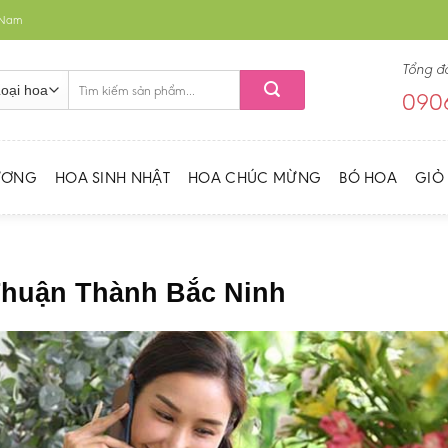
t Nam
Tổng đ
Tìm
0906
kiếm:
ƯƠNG
HOA SINH NHẬT
HOA CHÚC MỪNG
BÓ HOA
GIỎ
Thuận Thành Bắc Ninh