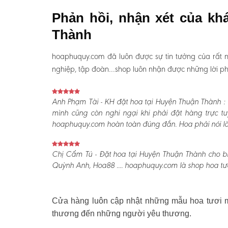
Phản hồi, nhận xét của kh
Thành
hoaphuquy.com đã luôn được sự tin tưởng của rất n
nghiệp, tập đoàn…shop luôn nhận được những lời phản
Anh Phạm Tài - KH đặt hoa tại Huyện Thuận Thành :
mình cũng còn nghi ngại khi phải đặt hàng trực t
hoaphuquy.com hoàn toàn đúng đắn. Hoa phải nói là l
Chị Cẩm Tú - Đặt hoa tại Huyện Thuận Thành cho bi
Quỳnh Anh, Hoa88 .... hoaphuquy.com là shop hoa tươ
Cửa hàng luôn cập nhật những mẫu hoa tươi mớ
thương đến những người yêu thương.