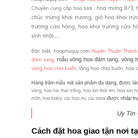
hoa mừng 8/3, h
Chuyên cung cấp hoa tươi :
chúc mừng khai trương, giỏ hoa khai tr
trương cửa hàng, hoa khai trương cửa hà
sinh nhật,…
Đặc biệt, hoaphuquy.com
Huyện Thuận Thành
đám tang
,
mẫu vòng hoa đám tang, vòng h
vòng hoa chia buồn
, lẵng hoa chia buồn, hoa
Hàng trăm mẫu mã sản phẩm đa dạng, được làm
vàng, hoa lan thái trắng, hoa lan thái tím, hoa lan
môn, hoa baby, cúc họa mi, cúc tana.
.được nhập trự
Uy Tín
Cách đặt hoa giao tận nơi 