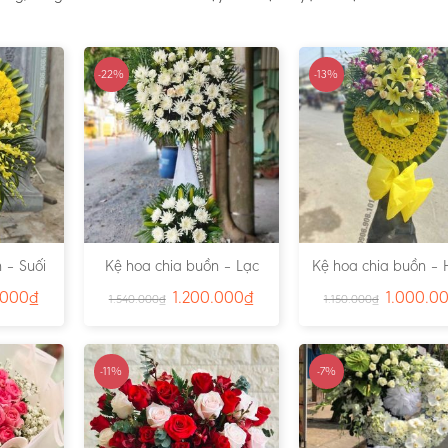
-22%
-13%
 – Suối
Kệ hoa chia buồn – Lạc
Kệ hoa chia buồn – 
791
Viên – Ms:4815
– Ms:4811
.000
₫
1.200.000
₫
1.000.0
1.540.000
₫
1.150.000
₫
-11%
-7%