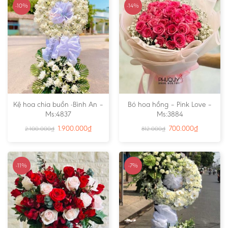
-10%
-14%
Kệ hoa chia buồn -Bình An –
Bó hoa hồng – Pink Love –
Ms:4837
Ms:3884
1.900.000
₫
700.000
₫
2.100.000
₫
812.000
₫
-11%
-7%