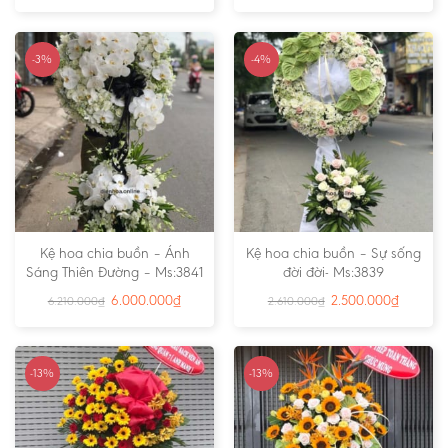
-3%
-4%
Kệ hoa chia buồn – Ánh
Kệ hoa chia buồn – Sự sống
Sáng Thiên Đường – Ms:3841
đời đời- Ms:3839
6.000.000
₫
2.500.000
₫
6.210.000
₫
2.610.000
₫
-13%
-13%