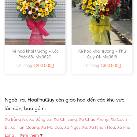
Kệ hoa khai trương – Lộc
Kệ hoa khai trương – Phú
Phát 68- Ms:3820
Quý 01- Ms:3818
1.200.000
₫
1.300.000
₫
1.311.000
₫
1.511.000
₫
Ngoài ra, HoaPhuQuy còn giao hoa đến các khu vực
lân cận, bao gồm:
Xã Bằng An
,
Xã Bồng Lai
,
Xã Chi Lăng
,
Xã Châu Phong
,
Xã Cách
Bi
,
Xã Hán Quảng
,
Xã Mộ Đạo
,
Xã Ngọc Xá
,
Xã Nhân Hòa
,
Xã Phù
Lãng
…
Xem thêm ▾
.