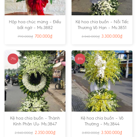
Hộp hoa chúc mừng – Điều
Kệ hoa chia buồn – Nỗi Tiếc
bất ngờ – Ms:3882
Thương Vô Hạn – Ms:3851
700.000
₫
3.300.000
₫
790.000
₫
3.540.000
₫
-7%
-8%
Kệ hoa chia buồn – Thành
Kệ hoa chia buồn – Vô
Kính Phân Ưu- Ms:3847
Thường – Ms:3844
2.350.000
₫
3.500.000
₫
2.540.000
₫
3.810.000
₫