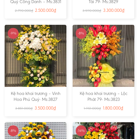
Quý Công Danh – Ms:3831
Tài 79- Ms:3829
2.500.000
₫
3.300.000
₫
2.790.000
₫
3.590.000
₫
-9%
-8%
Kệ hoa khai trương – Vinh
Kệ hoa khai trương – Lộc
Hoa Phú Quý- Ms:3827
Phát 79- Ms:3823
3.500.000
₫
1.800.000
₫
3.851.000
₫
1.951.000
₫
-8%
-14%