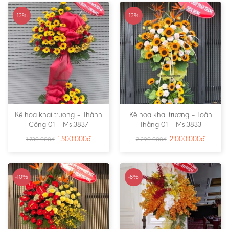
-13%
-13%
Kệ hoa khai trương – Thành
Kệ hoa khai trương – Toàn
Công 01 – Ms:3837
Thắng 01 – Ms:3833
1.500.000
₫
2.000.000
₫
1.730.000
₫
2.290.000
₫
-10%
-8%