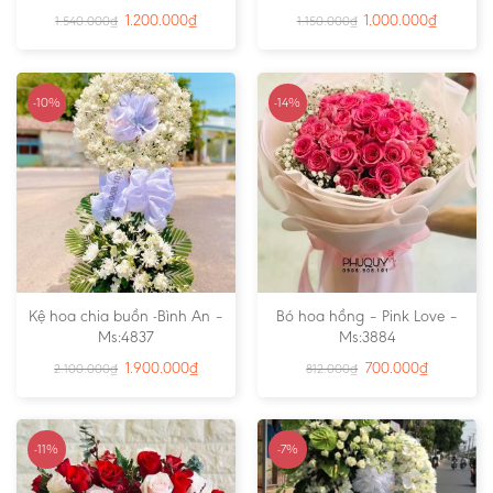
1.200.000
₫
1.000.000
₫
1.540.000
₫
1.150.000
₫
-10%
-14%
Kệ hoa chia buồn -Bình An –
Bó hoa hồng – Pink Love –
Ms:4837
Ms:3884
1.900.000
₫
700.000
₫
2.100.000
₫
812.000
₫
-11%
-7%