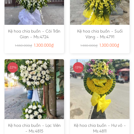
Kệ hoa chia buồn – Cõi Trần
Kệ hoa chia buồn – Suối
Gian – Ms:4724
Vàng – Ms:4791
1.300.000
₫
1.300.000
₫
1.550.000
₫
1.550.000
₫
-22%
-13%
Kệ hoa chia buồn – Lạc Viên
Kệ hoa chia buồn – Hư vô –
– Ms:4815
Ms:4811