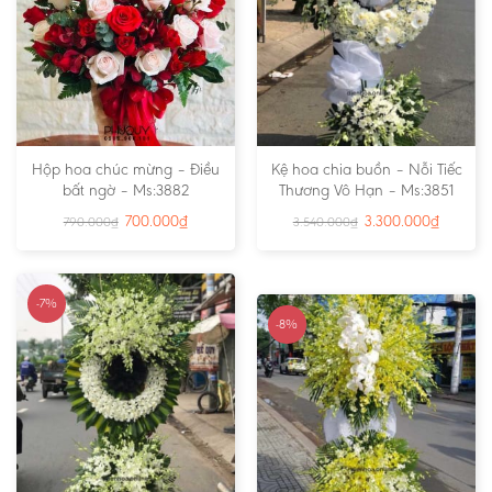
Hộp hoa chúc mừng – Điều
Kệ hoa chia buồn – Nỗi Tiếc
bất ngờ – Ms:3882
Thương Vô Hạn – Ms:3851
700.000
₫
3.300.000
₫
790.000
₫
3.540.000
₫
-7%
-8%