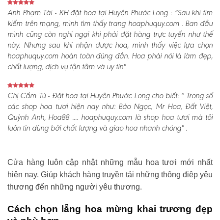
Anh Phạm Tài - KH đặt hoa tại Huyện Phước Long :
“Sau khi tìm
kiếm trên mạng, mình tìm thấy trang hoaphuquy.com . Ban đầu
mình cũng còn nghi ngại khi phải đặt hàng trực tuyến như thế
này. Nhưng sau khi nhận được hoa, mình thấy việc lựa chọn
hoaphuquy.com hoàn toàn đúng đắn. Hoa phải nói là làm đẹp,
chất lượng, dịch vụ tận tâm và uy tín"
Chị Cẩm Tú - Đặt hoa tại Huyện Phước Long cho biết:
“ Trong số
các shop hoa tươi hiện nay như: Bảo Ngọc, Mr Hoa, Đất Việt,
Quỳnh Anh, Hoa88 .... hoaphuquy.com là shop hoa tươi mà tôi
luôn tin dùng bởi chất lượng và giao hoa nhanh chóng" .
Cửa hàng luôn cập nhật những mẫu hoa tươi mới nhất
hiện nay. Giúp khách hàng truyền tải những thông điệp yêu
thương đến những người yêu thương.
Cách chọn lẵng hoa mừng khai trương đẹp