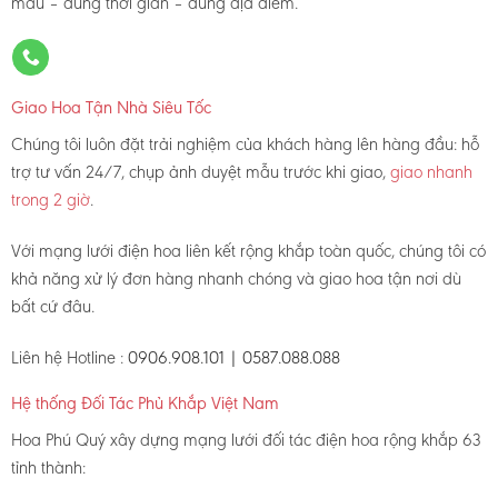
mẫu – đúng thời gian – đúng địa điểm.
Giao Hoa Tận Nhà Siêu Tốc
Chúng tôi luôn đặt trải nghiệm của khách hàng lên hàng đầu: hỗ
trợ tư vấn 24/7, chụp ảnh duyệt mẫu trước khi giao,
giao nhanh
trong 2 giờ
.
Với mạng lưới điện hoa liên kết rộng khắp toàn quốc, chúng tôi có
khả năng xử lý đơn hàng nhanh chóng và giao hoa tận nơi dù
bất cứ đâu.
Liên hệ Hotline :
0906.908.101 | 0587.088.088
Hệ thống Đối Tác Phủ Khắp Việt Nam
Hoa Phú Quý xây dựng mạng lưới đối tác điện hoa rộng khắp 63
tỉnh thành: