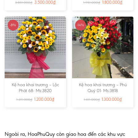
3.500.000
₫
1.800.000
₫
3.851.000
₫
1.951.000
₫
-8%
-14%
Kệ hoa khai trương – Lộc
Kệ hoa khai trương – Phú
Phát 68- Ms:3820
Quý 01- Ms:3818
1.200.000
₫
1.300.000
₫
1.311.000
₫
1.511.000
₫
Ngoài ra, HoaPhuQuy còn giao hoa đến các khu vực