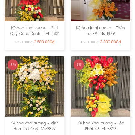
Kệ hoa khai trương – Phú
Kệ hoa khai trương – Thần
Quý Công Danh – Ms:3831
Tài 79- Ms:3829
2.500.000
₫
3.300.000
₫
2.790.000
₫
3.590.000
₫
-9%
-8%
Kệ hoa khai trương – Vinh
Kệ hoa khai trương – Lộc
Hoa Phú Quý- Ms:3827
Phát 79- Ms:3823