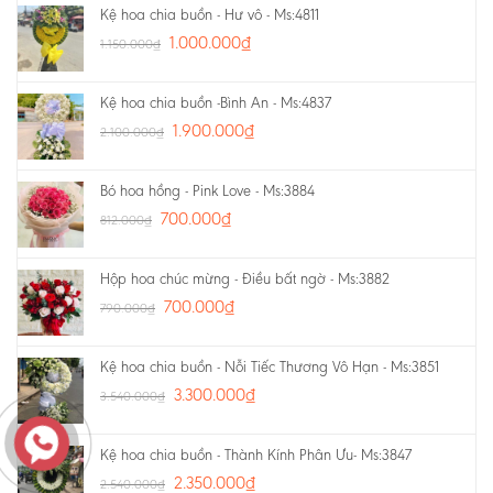
Kệ hoa chia buồn - Hư vô - Ms:4811
1.000.000
₫
1.150.000
₫
Kệ hoa chia buồn -Bình An - Ms:4837
1.900.000
₫
2.100.000
₫
Bó hoa hồng - Pink Love - Ms:3884
700.000
₫
812.000
₫
Hộp hoa chúc mừng - Điều bất ngờ - Ms:3882
700.000
₫
790.000
₫
Kệ hoa chia buồn - Nỗi Tiếc Thương Vô Hạn - Ms:3851
3.300.000
₫
3.540.000
₫
Kệ hoa chia buồn - Thành Kính Phân Ưu- Ms:3847
2.350.000
₫
2.540.000
₫