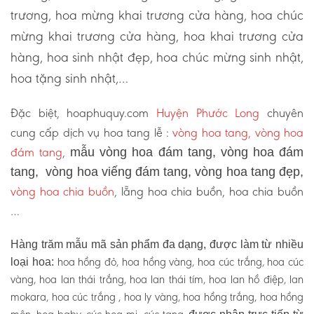
trương, hoa mừng khai trương cửa hàng, hoa chúc
mừng khai trương cửa hàng, hoa khai trương cửa
hàng, hoa sinh nhật đẹp, hoa chúc mừng sinh nhật,
hoa tặng sinh nhật,…
Đặc biệt, hoaphuquy.com
Huyện Phước Long
chuyên
cung cấp dịch vụ hoa tang lễ :
vòng hoa tang, vòng hoa
đám tang
,
mẫu vòng hoa đám tang, vòng hoa đám
tang, vòng hoa viếng đám tang, vòng hoa tang đẹp,
vòng hoa chia buồn
, lẵng hoa chia buồn, hoa chia buồn
…
Hàng trăm mẫu mã sản phẩm đa dạng, được làm từ nhiều
hoa hồng đỏ, hoa hồng vàng, hoa cúc trắng, hoa cúc
loại hoa:
vàng, hoa lan thái trắng, hoa lan thái tím, hoa lan hồ điệp, lan
mokara, hoa cúc trắng , hoa ly vàng, hoa hồng trắng, hoa hồng