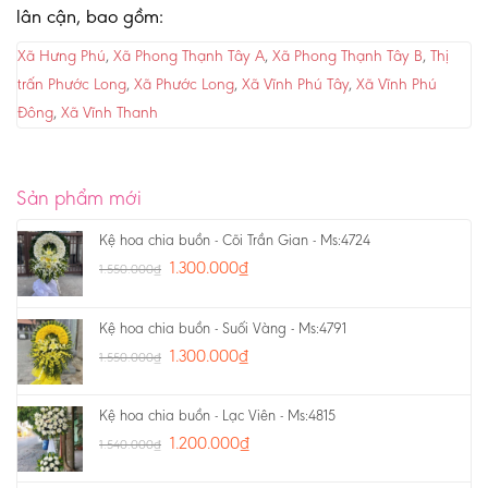
lân cận, bao gồm:
Xã Hưng Phú
,
Xã Phong Thạnh Tây A
,
Xã Phong Thạnh Tây B
,
Thị
trấn Phước Long
,
Xã Phước Long
,
Xã Vĩnh Phú Tây
,
Xã Vĩnh Phú
Đông
,
Xã Vĩnh Thanh
Sản phẩm mới
Kệ hoa chia buồn - Cõi Trần Gian - Ms:4724
1.300.000
₫
1.550.000
₫
Kệ hoa chia buồn - Suối Vàng - Ms:4791
1.300.000
₫
1.550.000
₫
Kệ hoa chia buồn - Lạc Viên - Ms:4815
1.200.000
₫
1.540.000
₫