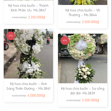
Kệ hoa chia buồn – Thành
Kính Phân Ưu- Ms:3847
Kệ hoa chia buồn – Vô
Thường – Ms:3844
2.350.000
₫
2.540.000
₫
3.500.000
₫
3.810.000
₫
-3%
-4%
Kệ hoa chia buồn – Ánh
Sáng Thiên Đường – Ms:3841
Kệ hoa chia buồn – Sự sống
đời đời- Ms:3839
6.000.000
₫
6.210.000
₫
2.500.000
₫
2.610.000
₫