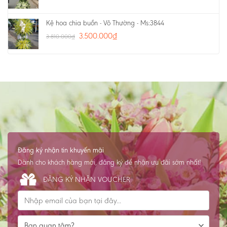
Kệ hoa chia buồn - Vô Thường - Ms:3844
3.500.000
₫
3.810.000
₫
Đăng ký nhận tin khuyến mãi
Dành cho khách hàng mới, đăng ký để nhận ưu đãi sớm nhất!
ĐĂNG KÝ NHẬN VOUCHER