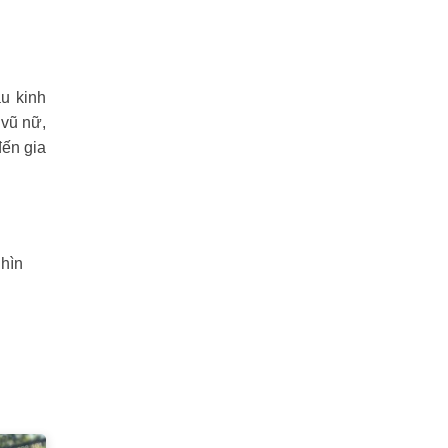
u kinh
 vũ nữ,
đến gia
ghìn