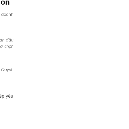
Đồn
, doanh
Ban đầu
ựa chọn
, Quỳnh
ệp yêu