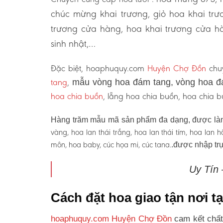
chúc mừng khai trương, giỏ hoa khai tr
trương cửa hàng, hoa khai trương cửa hà
sinh nhật,…
Đặc biệt, hoaphuquy.com
Huyện Chợ Đồn
chuy
tang
,
mẫu vòng hoa đám tang, vòng hoa đ
hoa chia buồn
, lẵng hoa chia buồn, hoa chia
Hàng trăm mẫu mã sản phẩm đa dạng, được làm
vàng, hoa lan thái trắng, hoa lan thái tím, hoa lan
môn, hoa baby, cúc họa mi, cúc tana.
.được nhập trự
Uy Tín
Cách đặt hoa giao tận nơi 
hoaphuquy.com Huyện Chợ Đồn
cam kết chất