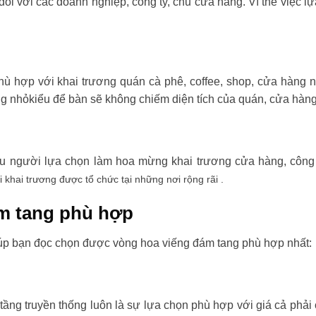
đối với các doanh nghiệp, công ty, chủ cửa hàng. Vì thế việc l
ù hợp với khai trương quán cà phê, coffee, shop, cửa hàng 
ng nhỏkiểu để bàn sẽ không chiếm diện tích của quán, cửa hàng
ều người lựa chọn làm hoa mừng khai trương cửa hàng, công t
i khai trương được tổ chức tại những nơi rộng rãi .
m tang phù hợp
úp bạn đọc chọn được vòng hoa viếng đám tang phù hợp nhất:
tầng truyền thống luôn là sự lựa chọn phù hợp với giá cả phải