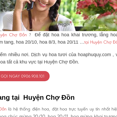
Huyện Chợ Đồn
?
Để đặt hoa hoa khai trương, lẵng ho
tại Huyện Chợ Đ
ám tang, hoa 20/10, hoa 8/3, hoa 20/11 …
iếm nhiều nơi. Dịch vụ hoa tươi của hoaphuquy.com , 
hoa tất cả khu vực tại Huyện Chợ Đồn.
GỌI NGAY 0906.908.101
tang tại Huyện Chợ Đồn
Đồn
là hệ thống điện hoa, đặt hoa trực tuyến uy tín nhất hi
oa chúc mừng 20/10, hoa 20/11, hoa mừng khai trươn