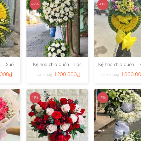
-22%
-13%
 – Suối
Kệ hoa chia buồn – Lạc
Kệ hoa chia buồn – 
791
Viên – Ms:4815
– Ms:4811
.000
₫
1.200.000
₫
1.000.0
1.540.000
₫
1.150.000
₫
-11%
-7%