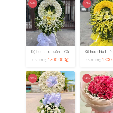
-16%
-16%
Kệ hoa chia buồn – Cõi
Kệ hoa chia buồn
Trần Gian – Ms:4724
Vàng – Ms:4
1.300.000
₫
1.300
1.550.000
₫
1.550.000
₫
-10%
-14%