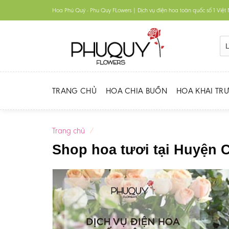
Skip
Hoa Phú Quý - Phu Quy FLowers | Dịch vụ điện hoa toàn quốc số 1 Việ
to
content
TRANG CHỦ
HOA CHIA BUỒN
HOA KHAI TR
Trang chủ
/
Shop hoa tươi tại Huyện