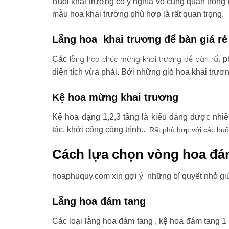
Buổi khai trương có ý nghĩa vô cùng quan trọng 
mẫu hoa khai trương phù hợp là rất quan trọng.
Lẵng hoa khai trương để bàn giá rẻ
lẵng hoa chúc mừng khai trương
để bàn rất
Các
ph
diện tích vừa phải. Bởi những giỏ hoa khai trươ
Kệ hoa mừng khai trương
Kệ hoa dạng 1,2,3 tầng là kiểu dáng được nhi
tác, khởi công công trình..
. Rất phù hợp với các buổ
Cách lựa chọn vòng hoa đá
hoaphuquy.com xin gợi ý những bí quyết nhỏ gi
Lẵng hoa đám tang
Các loại lẵng hoa đám tang , kệ hoa đám tang 1 