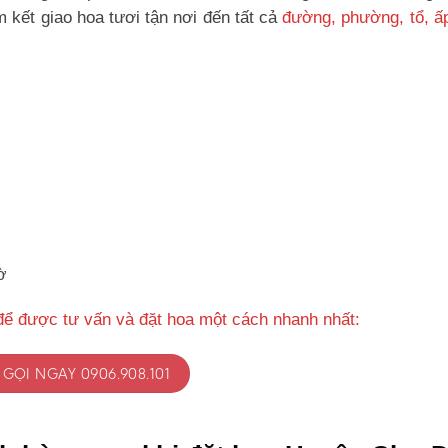
kết giao hoa tươi tận nơi đến tất cả
đường, phường, tổ, ấ
ờ
để được tư vấn và đặt hoa một cách nhanh nhất:
GỌI NGAY 0906.908.101