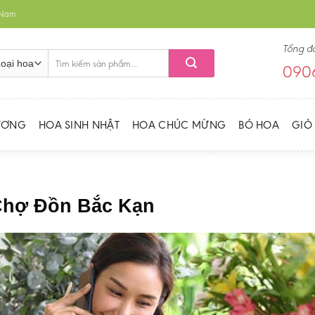
t Nam
Tổng đ
Tìm
0906
kiếm:
ƯƠNG
HOA SINH NHẬT
HOA CHÚC MỪNG
BÓ HOA
GIỎ
 Chợ Đồn Bắc Kạn