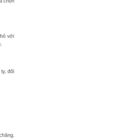
ựa chọn
nhỏ với
.
y, đối
 chăng.