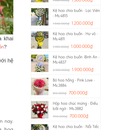
1.550.000
₫
Kệ hoa chia buồn - Lạc Viên
- Ms:4815
1.200.000
₫
1.540.000
₫
Kệ hoa chia buồn - Hư vô -
a khai
Ms:4811
ồn
1.000.000
₫
?
1.150.000
₫
Kệ hoa chia buồn -Bình An -
với hệ
Ms:4837
1.900.000
₫
2.100.000
₫
Bó hoa hồng - Pink Love -
Ms:3884
700.000
₫
812.000
₫
Hộp hoa chúc mừng - Điều
bất ngờ - Ms:3882
700.000
₫
790.000
₫
ện nay.
Kệ hoa chia buồn - Nỗi Tiếc
g, hoa