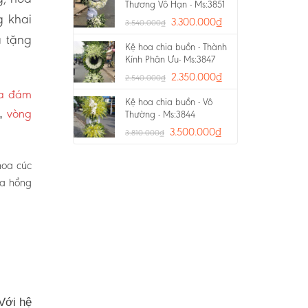
Thương Vô Hạn - Ms:3851
g khai
3.300.000
₫
3.540.000
₫
a tặng
Kệ hoa chia buồn - Thành
Kính Phân Ưu- Ms:3847
2.350.000
₫
2.540.000
₫
oa đám
Kệ hoa chia buồn - Vô
vòng
p,
Thường - Ms:3844
3.500.000
₫
3.810.000
₫
hoa cúc
oa hồng
Với hệ