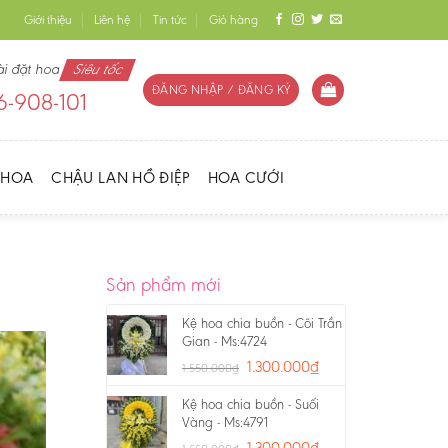
Giới thiệu
Liên hệ
Tin tức
Giỏ hàng
ài đặt hoa
Siêu tốc
ĐĂNG NHẬP / ĐĂNG KÝ
-908-101
 HOA
CHẬU LAN HỒ ĐIỆP
HOA CƯỚI
Sản phẩm mới
Kệ hoa chia buồn - Cõi Trần
Gian - Ms:4724
1.300.000
₫
1.550.000
₫
Kệ hoa chia buồn - Suối
Vàng - Ms:4791
1.300.000
₫