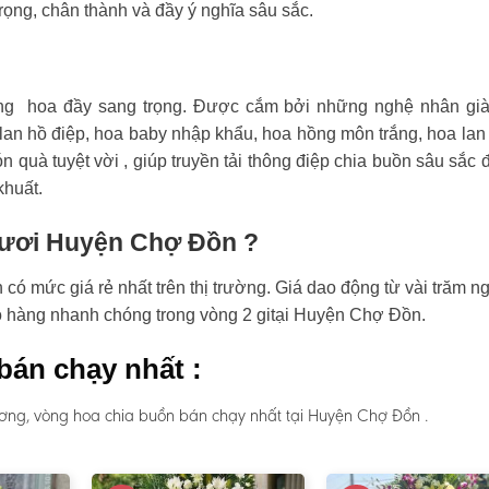
rọng, chân thành và đầy ý nghĩa sâu sắc.
ng hoa đầy sang trọng. Được cắm bởi những nghệ nhân già
an hồ điệp, hoa baby nhập khẩu, hoa hồng môn trắng, hoa lan
n quà tuyệt vời , giúp truyền tải thông điệp chia buồn sâu sắc 
khuất.
 tươi Huyện Chợ Đồn ?
 mức giá rẻ nhất trên thị trường. Giá dao động từ vài trăm n
ao hàng nhanh chóng trong vòng 2 gitại Huyện Chợ Đồn.
bán chạy nhất :
ơng, vòng hoa chia buồn bán chạy nhất tại Huyện Chợ Đồn .