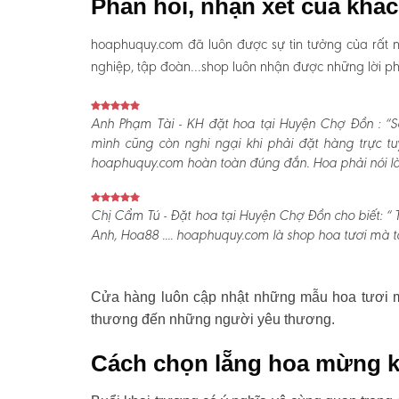
Phản hồi, nhận xét của khá
hoaphuquy.com đã luôn được sự tin tưởng của rất n
nghiệp, tập đoàn…shop luôn nhận được những lời phản
Anh Phạm Tài - KH đặt hoa tại Huyện Chợ Đồn :
“S
mình cũng còn nghi ngại khi phải đặt hàng trực t
hoaphuquy.com hoàn toàn đúng đắn. Hoa phải nói là l
Chị Cẩm Tú - Đặt hoa tại Huyện Chợ Đồn cho biết:
“ 
Anh, Hoa88 .... hoaphuquy.com là shop hoa tươi mà tô
Cửa hàng luôn cập nhật những mẫu hoa tươi mớ
thương đến những người yêu thương.
Cách chọn lẵng hoa mừng k