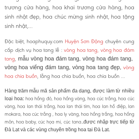
trương cửa hàng, hoa khai trương cửa hàng, hoa
sinh nhật đẹp, hoa chúc mừng sinh nhật, hoa tặng
sinh nhật,…
Đặc biệt, hoaphuquy.com
Huyện Sơn Động
chuyên cung
cấp dịch vụ hoa tang lễ :
vòng hoa tang, vòng hoa đám
tang
,
mẫu vòng hoa đám tang, vòng hoa đám tang,
vòng
vòng hoa viếng đám tang, vòng hoa tang đẹp,
hoa chia buồn
, lẵng hoa chia buồn, hoa chia buồn …
Hàng trăm mẫu mã sản phẩm đa dạng, được làm từ nhiều
hoa hồng đỏ, hoa hồng vàng, hoa cúc trắng, hoa cúc
loại hoa:
vàng, hoa lan thái trắng, hoa lan thái tím, hoa lan hồ điệp, lan
mokara, hoa cúc trắng , hoa ly vàng, hoa hồng trắng, hoa hồng
môn, hoa baby, cúc họa mi, cúc tana.
.được nhập trực tiếp từ
Đà Lạt và các vùng chuyên trồng hoa tại Đà Lạt.