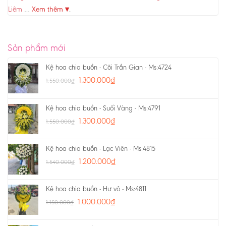
Liêm
…
Xem thêm ▾
.
Sản phẩm mới
Kệ hoa chia buồn - Cõi Trần Gian - Ms:4724
1.300.000
₫
1.550.000
₫
Kệ hoa chia buồn - Suối Vàng - Ms:4791
1.300.000
₫
1.550.000
₫
Kệ hoa chia buồn - Lạc Viên - Ms:4815
1.200.000
₫
1.540.000
₫
Kệ hoa chia buồn - Hư vô - Ms:4811
1.000.000
₫
1.150.000
₫