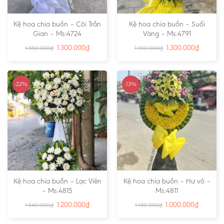
Kệ hoa chia buồn – Cõi Trần
Kệ hoa chia buồn – Suối
Gian – Ms:4724
Vàng – Ms:4791
1.300.000
₫
1.300.000
₫
1.550.000
₫
1.550.000
₫
-22%
-13%
Kệ hoa chia buồn – Lạc Viên
Kệ hoa chia buồn – Hư vô –
– Ms:4815
Ms:4811
1.200.000
₫
1.000.000
₫
1.540.000
₫
1.150.000
₫