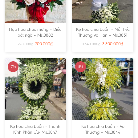
Hộp hoa chúc mừng – Điều
Kệ hoa chia buồn – Nỗi Tiếc
bất ngờ – Ms:3882
Thương Vô Hạn – Ms:3851
700.000
₫
3.300.000
₫
790.000
₫
3.540.000
₫
-7%
-8%
Kệ hoa chia buồn – Thành
Kệ hoa chia buồn – Vô
Kính Phân Ưu- Ms:3847
Thường – Ms:3844