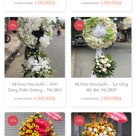
2.350.000
₫
3.500.000
₫
2.540.000
₫
3.810.000
₫
-3%
-4%
Kệ hoa chia buồn – Ánh
Kệ hoa chia buồn – Sự sống
Sáng Thiên Đường – Ms:3841
đời đời- Ms:3839
6.000.000
₫
2.500.000
₫
6.210.000
₫
2.610.000
₫
-13%
-13%