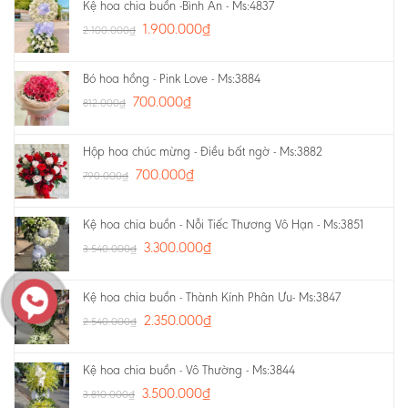
Kệ hoa chia buồn -Bình An - Ms:4837
1.900.000
₫
2.100.000
₫
Bó hoa hồng - Pink Love - Ms:3884
700.000
₫
812.000
₫
Hộp hoa chúc mừng - Điều bất ngờ - Ms:3882
700.000
₫
790.000
₫
Kệ hoa chia buồn - Nỗi Tiếc Thương Vô Hạn - Ms:3851
3.300.000
₫
3.540.000
₫
Kệ hoa chia buồn - Thành Kính Phân Ưu- Ms:3847
2.350.000
₫
2.540.000
₫
Kệ hoa chia buồn - Vô Thường - Ms:3844
3.500.000
₫
3.810.000
₫