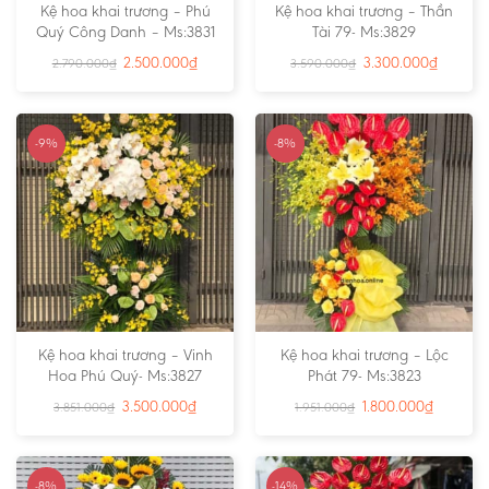
Kệ hoa khai trương – Phú
Kệ hoa khai trương – Thần
Quý Công Danh – Ms:3831
Tài 79- Ms:3829
2.500.000
₫
3.300.000
₫
2.790.000
₫
3.590.000
₫
-9%
-8%
Kệ hoa khai trương – Vinh
Kệ hoa khai trương – Lộc
Hoa Phú Quý- Ms:3827
Phát 79- Ms:3823
3.500.000
₫
1.800.000
₫
3.851.000
₫
1.951.000
₫
-8%
-14%