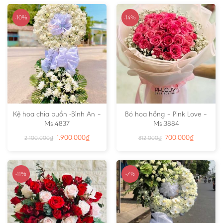
-10%
-14%
Kệ hoa chia buồn -Bình An –
Bó hoa hồng – Pink Love –
Ms:4837
Ms:3884
1.900.000
₫
700.000
₫
2.100.000
₫
812.000
₫
-11%
-7%