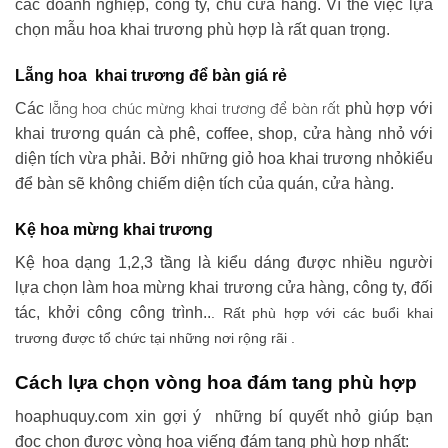
các doanh nghiệp, công ty, chủ cửa hàng. Vì thế việc lựa
chọn mẫu hoa khai trương phù hợp là rất quan trọng.
Lẵng hoa khai trương để bàn giá rẻ
lẵng hoa chúc mừng khai trương
để bàn rất
Các
phù hợp với
khai trương quán cà phê, coffee, shop, cửa hàng nhỏ với
diện tích vừa phải. Bởi những giỏ hoa khai trương nhỏkiểu
để bàn sẽ không chiếm diện tích của quán, cửa hàng.
Kệ hoa mừng khai trương
Kệ hoa dạng 1,2,3 tầng là kiểu dáng được nhiều người
lựa chọn làm hoa mừng khai trương cửa hàng, công ty, đối
tác, khởi công công trình..
. Rất phù hợp với các buổi khai
trương được tổ chức tại những nơi rộng rãi .
Cách lựa chọn vòng hoa đám tang phù hợp
hoaphuquy.com xin gợi ý những bí quyết nhỏ giúp bạn
đọc chọn được vòng hoa viếng đám tang phù hợp nhất: