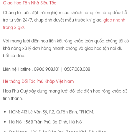
Giao Hoa Tận Nhà Siêu Tốc
Chúng tôi luôn đặt trải nghiệm của khách hàng lên hàng đầu: hỗ
trợ tư vấn 24/7, chụp ảnh duyệt mẫu trước khi giao,
giao nhanh
trong 2 giờ
.
Với mạng lưới điện hoa liên kết rộng khắp toàn quốc, chúng tôi có
khả năng xử lý đơn hàng nhanh chóng và giao hoa tận nơi dù
bất cứ đâu.
Liên hệ Hotline :
0906.908.101 | 0587.088.088
Hệ thống Đối Tác Phủ Khắp Việt Nam
Hoa Phú Quý xây dựng mạng lưới đối tác điện hoa rộng khắp 63
tỉnh thành:
HCM: 413 Lê Văn Sỹ, P.2, Q.Tân Bình, TPHCM.
Hà Nội : 56B Trần Phú, Ba Đình, Hà Nội.