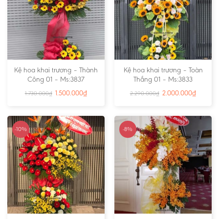
Kệ hoa khai trương – Thành
Kệ hoa khai trương – Toàn
Công 01 – Ms:3837
Thắng 01 – Ms:3833
1.500.000
₫
2.000.000
₫
1.730.000
₫
2.290.000
₫
-10%
-8%