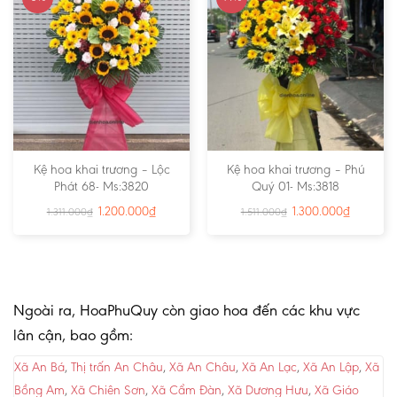
Kệ hoa khai trương – Lộc
Kệ hoa khai trương – Phú
Phát 68- Ms:3820
Quý 01- Ms:3818
1.200.000
₫
1.300.000
₫
1.311.000
₫
1.511.000
₫
Ngoài ra, HoaPhuQuy còn giao hoa đến các khu vực
lân cận, bao gồm:
Xã An Bá
,
Thị trấn An Châu
,
Xã An Châu
,
Xã An Lạc
,
Xã An Lập
,
Xã
Bồng Am
,
Xã Chiên Sơn
,
Xã Cẩm Đàn
,
Xã Dương Hưu
,
Xã Giáo