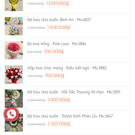
1.000.000
₫
1.150.000
₫
Kệ hoa chia buồn -Bình An - Ms:4837
1.900.000
₫
2.100.000
₫
Bó hoa hồng - Pink Love - Ms:3884
700.000
₫
812.000
₫
Hộp hoa chúc mừng - Điều bất ngờ - Ms:3882
700.000
₫
790.000
₫
Kệ hoa chia buồn - Nỗi Tiếc Thương Vô Hạn - Ms:3851
3.300.000
₫
3.540.000
₫
Kệ hoa chia buồn - Thành Kính Phân Ưu- Ms:3847
2.350.000
₫
2.540.000
₫