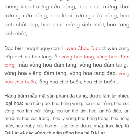
mừng khai trương cửa hàng, hoa chúc mừng khai
trương cửa hàng, hoa khai trương cửa hàng, hoa
sinh nhật đẹp, hoa chúc mừng sinh nhật, hoa tặng
sinh nhật,…
Đặc biệt, hoaphuquy.com
Huyện Châu Đức
chuyên cung
cấp dịch vụ hoa tang lễ :
vòng hoa tang, vòng hoa đám
tang
,
mẫu vòng hoa đám tang, vòng hoa đám tang,
vòng
vòng hoa viếng đám tang, vòng hoa tang đẹp,
hoa chia buồn
, lẵng hoa chia buồn, hoa chia buồn …
Hàng trăm mẫu mã sản phẩm đa dạng, được làm từ nhiều
hoa hồng đỏ, hoa hồng vàng, hoa cúc trắng, hoa cúc
loại hoa:
vàng, hoa lan thái trắng, hoa lan thái tím, hoa lan hồ điệp, lan
mokara, hoa cúc trắng , hoa ly vàng, hoa hồng trắng, hoa hồng
môn, hoa baby, cúc họa mi, cúc tana.
.được nhập trực tiếp từ
Đà Lạt và các vùng chuyên trồng hoa tại Đà Lạt.