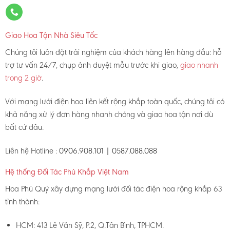
Giao Hoa Tận Nhà Siêu Tốc
Chúng tôi luôn đặt trải nghiệm của khách hàng lên hàng đầu: hỗ
trợ tư vấn 24/7, chụp ảnh duyệt mẫu trước khi giao,
giao nhanh
trong 2 giờ
.
Với mạng lưới điện hoa liên kết rộng khắp toàn quốc, chúng tôi có
khả năng xử lý đơn hàng nhanh chóng và giao hoa tận nơi dù
bất cứ đâu.
Liên hệ Hotline :
0906.908.101 | 0587.088.088
Hệ thống Đối Tác Phủ Khắp Việt Nam
Hoa Phú Quý xây dựng mạng lưới đối tác điện hoa rộng khắp 63
tỉnh thành:
HCM: 413 Lê Văn Sỹ, P.2, Q.Tân Bình, TPHCM.