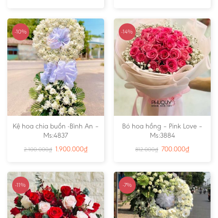
-10%
-14%
Kệ hoa chia buồn -Bình An –
Bó hoa hồng – Pink Love –
Ms:4837
Ms:3884
1.900.000
₫
700.000
₫
2.100.000
₫
812.000
₫
-11%
-7%