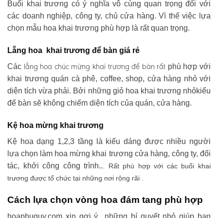
Buổi khai trương có ý nghĩa vô cùng quan trọng đối với
các doanh nghiệp, công ty, chủ cửa hàng. Vì thế việc lựa
chọn mẫu hoa khai trương phù hợp là rất quan trọng.
Lẵng hoa khai trương để bàn giá rẻ
lẵng hoa chúc mừng khai trương
để bàn rất
Các
phù hợp với
khai trương quán cà phê, coffee, shop, cửa hàng nhỏ với
diện tích vừa phải. Bởi những giỏ hoa khai trương nhỏkiểu
để bàn sẽ không chiếm diện tích của quán, cửa hàng.
Kệ hoa mừng khai trương
Kệ hoa dạng 1,2,3 tầng là kiểu dáng được nhiều người
lựa chọn làm hoa mừng khai trương cửa hàng, công ty, đối
tác, khởi công công trình..
. Rất phù hợp với các buổi khai
trương được tổ chức tại những nơi rộng rãi .
Cách lựa chọn vòng hoa đám tang phù hợp
hoaphuquy.com xin gợi ý những bí quyết nhỏ giúp bạn