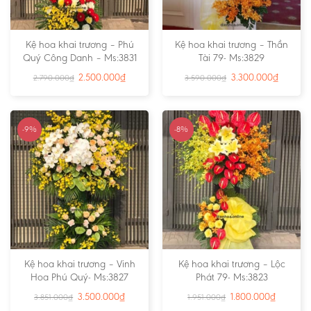
Kệ hoa khai trương – Phú
Kệ hoa khai trương – Thần
Quý Công Danh – Ms:3831
Tài 79- Ms:3829
2.500.000
₫
3.300.000
₫
2.790.000
₫
3.590.000
₫
-9%
-8%
Kệ hoa khai trương – Vinh
Kệ hoa khai trương – Lộc
Hoa Phú Quý- Ms:3827
Phát 79- Ms:3823
3.500.000
₫
1.800.000
₫
3.851.000
₫
1.951.000
₫