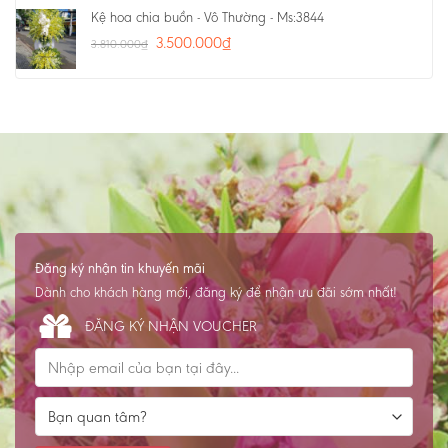
Kệ hoa chia buồn - Vô Thường - Ms:3844
3.500.000
₫
3.810.000
₫
Đăng ký nhận tin khuyến mãi
Dành cho khách hàng mới, đăng ký để nhận ưu đãi sớm nhất!
ĐĂNG KÝ NHẬN VOUCHER