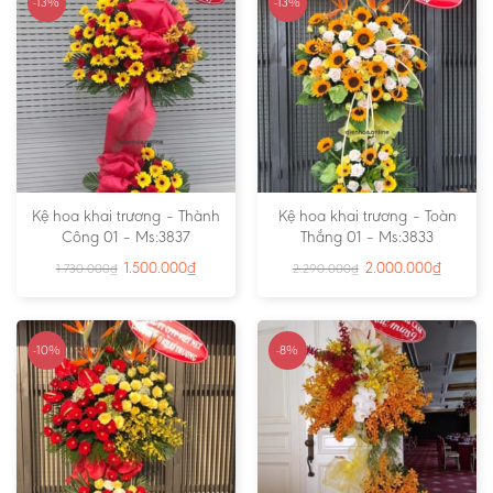
-13%
-13%
Kệ hoa khai trương – Thành
Kệ hoa khai trương – Toàn
Công 01 – Ms:3837
Thắng 01 – Ms:3833
1.500.000
₫
2.000.000
₫
1.730.000
₫
2.290.000
₫
-10%
-8%