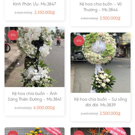
Kính Phân Ưu- Ms:3847
Kệ hoa chia buồn – Vô
Thường – Ms:3844
2.350.000
₫
2.540.000
₫
3.500.000
₫
3.810.000
₫
-3%
-4%
Kệ hoa chia buồn – Ánh
Sáng Thiên Đường – Ms:3841
Kệ hoa chia buồn – Sự sống
đời đời- Ms:3839
6.000.000
₫
6.210.000
₫
2.500.000
₫
2.610.000
₫