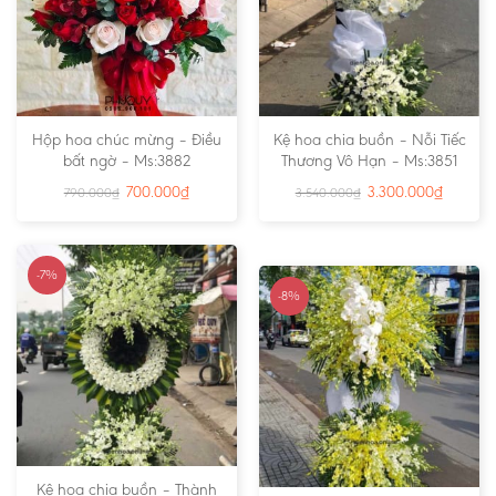
Hộp hoa chúc mừng – Điều
Kệ hoa chia buồn – Nỗi Tiếc
bất ngờ – Ms:3882
Thương Vô Hạn – Ms:3851
700.000
₫
3.300.000
₫
790.000
₫
3.540.000
₫
-7%
-8%
Kệ hoa chia buồn – Thành