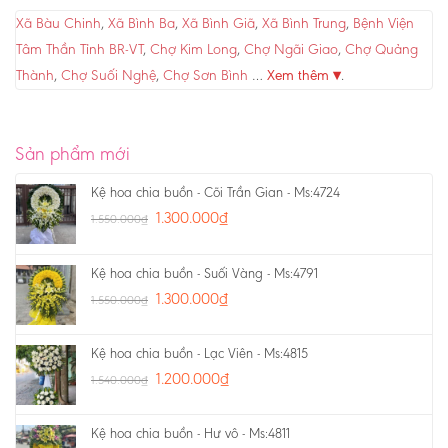
Xã Bàu Chinh
,
Xã Bình Ba
,
Xã Bình Giã
,
Xã Bình Trung
,
Bệnh Viện
Tâm Thần Tỉnh BR-VT
,
Chợ Kim Long
,
Chợ Ngãi Giao
,
Chợ Quảng
Thành
,
Chợ Suối Nghệ
,
Chợ Sơn Bình
…
Xem thêm ▾
.
Sản phẩm mới
Kệ hoa chia buồn - Cõi Trần Gian - Ms:4724
1.300.000
₫
1.550.000
₫
Kệ hoa chia buồn - Suối Vàng - Ms:4791
1.300.000
₫
1.550.000
₫
Kệ hoa chia buồn - Lạc Viên - Ms:4815
1.200.000
₫
1.540.000
₫
Kệ hoa chia buồn - Hư vô - Ms:4811