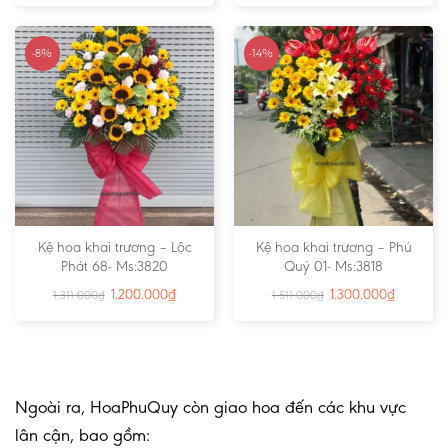
-8%
-14%
Kệ hoa khai trương – Lộc
Kệ hoa khai trương – Phú
Phát 68- Ms:3820
Quý 01- Ms:3818
1.200.000
₫
1.300.000
₫
1.311.000
₫
1.511.000
₫
Ngoài ra, HoaPhuQuy còn giao hoa đến các khu vực
lân cận, bao gồm: