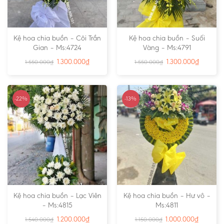
Kệ hoa chia buồn – Cõi Trần
Kệ hoa chia buồn – Suối
Gian – Ms:4724
Vàng – Ms:4791
1.300.000
₫
1.300.000
₫
1.550.000
₫
1.550.000
₫
-22%
-13%
Kệ hoa chia buồn – Lạc Viên
Kệ hoa chia buồn – Hư vô –
– Ms:4815
Ms:4811
1.200.000
₫
1.000.000
₫
1.540.000
₫
1.150.000
₫