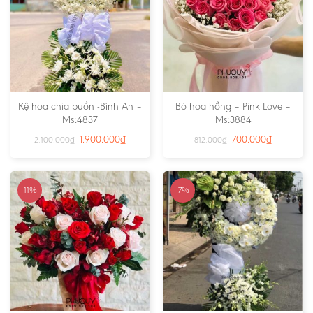
Kệ hoa chia buồn -Bình An –
Bó hoa hồng – Pink Love –
Ms:4837
Ms:3884
1.900.000
₫
700.000
₫
2.100.000
₫
812.000
₫
-11%
-7%