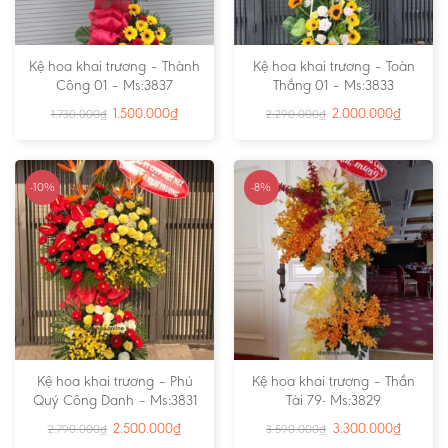
Kệ hoa khai trương – Thành
Kệ hoa khai trương – Toàn
Công 01 – Ms:3837
Thắng 01 – Ms:3833
1.500.000
₫
2.000.000
₫
1.730.000
₫
2.290.000
₫
-10%
-8%
Kệ hoa khai trương – Phú
Kệ hoa khai trương – Thần
Quý Công Danh – Ms:3831
Tài 79- Ms:3829
2.500.000
₫
3.300.000
₫
2.790.000
₫
3.590.000
₫