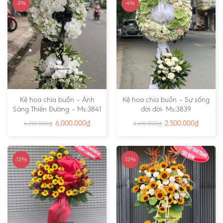
-3%
-4%
Kệ hoa chia buồn – Ánh
Kệ hoa chia buồn – Sự sống
Sáng Thiên Đường – Ms:3841
đời đời- Ms:3839
6.000.000
₫
2.500.000
₫
6.210.000
₫
2.610.000
₫
-13%
-13%