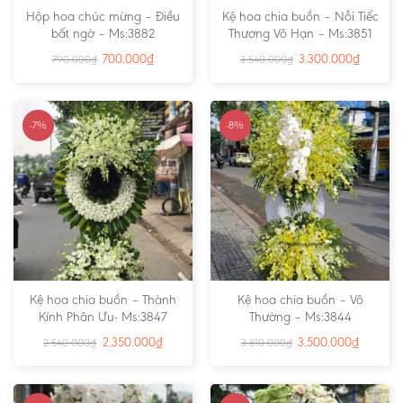
Hộp hoa chúc mừng – Điều
Kệ hoa chia buồn – Nỗi Tiếc
bất ngờ – Ms:3882
Thương Vô Hạn – Ms:3851
700.000
₫
3.300.000
₫
790.000
₫
3.540.000
₫
-7%
-8%
Kệ hoa chia buồn – Thành
Kệ hoa chia buồn – Vô
Kính Phân Ưu- Ms:3847
Thường – Ms:3844
2.350.000
₫
3.500.000
₫
2.540.000
₫
3.810.000
₫