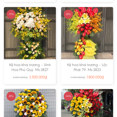
-9%
-8%
Kệ hoa khai trương – Vinh
Kệ hoa khai trương – Lộc
Hoa Phú Quý- Ms:3827
Phát 79- Ms:3823
3.500.000
₫
1.800.000
₫
3.851.000
₫
1.951.000
₫
-8%
-14%