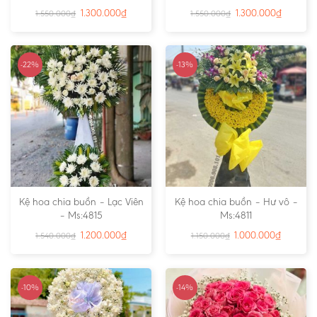
1.300.000
₫
1.300.000
₫
1.550.000
₫
1.550.000
₫
-22%
-13%
Kệ hoa chia buồn – Lạc Viên
Kệ hoa chia buồn – Hư vô –
– Ms:4815
Ms:4811
1.200.000
₫
1.000.000
₫
1.540.000
₫
1.150.000
₫
-10%
-14%