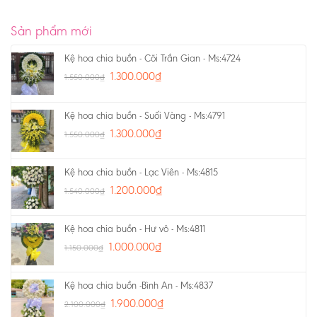
Sản phẩm mới
Kệ hoa chia buồn - Cõi Trần Gian - Ms:4724
1.300.000
₫
1.550.000
₫
Kệ hoa chia buồn - Suối Vàng - Ms:4791
1.300.000
₫
1.550.000
₫
Kệ hoa chia buồn - Lạc Viên - Ms:4815
1.200.000
₫
1.540.000
₫
Kệ hoa chia buồn - Hư vô - Ms:4811
1.000.000
₫
1.150.000
₫
Kệ hoa chia buồn -Bình An - Ms:4837
1.900.000
₫
2.100.000
₫