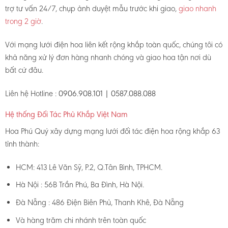
trợ tư vấn 24/7, chụp ảnh duyệt mẫu trước khi giao,
giao nhanh
trong 2 giờ
.
Với mạng lưới điện hoa liên kết rộng khắp toàn quốc, chúng tôi có
khả năng xử lý đơn hàng nhanh chóng và giao hoa tận nơi dù
bất cứ đâu.
Liên hệ Hotline :
0906.908.101 | 0587.088.088
Hệ thống Đối Tác Phủ Khắp Việt Nam
Hoa Phú Quý xây dựng mạng lưới đối tác điện hoa rộng khắp 63
tỉnh thành:
HCM: 413 Lê Văn Sỹ, P.2, Q.Tân Bình, TPHCM.
Hà Nội : 56B Trần Phú, Ba Đình, Hà Nội.
Đà Nẵng : 486 Điện Biên Phủ, Thanh Khê, Đà Nẵng
Và hàng trăm chi nhánh trên toàn quốc