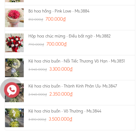
Bó hoa hồng - Pink Love - Ms:3884
700.000
₫
812.000
₫
Hộp hoa chúc mừng - Điều bất ngờ - Ms:3882
700.000
₫
790.000
₫
Kệ hoa chia buồn - Nỗi Tiếc Thương Vô Hạn - Ms:3851
3.300.000
₫
3.540.000
₫
Kệ hoa chia buồn - Thành Kính Phân Ưu- Ms:3847
2.350.000
₫
2.540.000
₫
Kệ hoa chia buồn - Vô Thường - Ms:3844
3.500.000
₫
3.810.000
₫