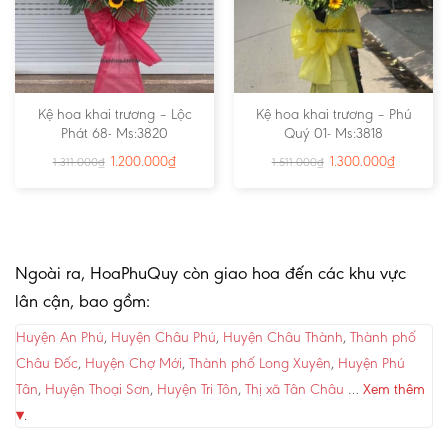
Kệ hoa khai trương – Lộc
Kệ hoa khai trương – Phú
Phát 68- Ms:3820
Quý 01- Ms:3818
1.200.000
₫
1.300.000
₫
1.311.000
₫
1.511.000
₫
Ngoài ra, HoaPhuQuy còn giao hoa đến các khu vực
lân cận, bao gồm:
Huyện An Phú
,
Huyện Châu Phú
,
Huyện Châu Thành
,
Thành phố
Châu Đốc
,
Huyện Chợ Mới
,
Thành phố Long Xuyên
,
Huyện Phú
Tân
,
Huyện Thoại Sơn
,
Huyện Tri Tôn
,
Thị xã Tân Châu
…
Xem thêm
▾
.