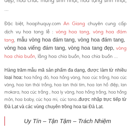
đẹp, hoa chúc mừng sinh nhật, hoa tặng sinh nhật,
…
Đặc biệt, hoaphuquy.com
An Giang
chuyên cung cấp
dịch vụ hoa tang lễ :
vòng hoa tang, vòng hoa đám
tang
,
mẫu vòng hoa đám tang, vòng hoa đám tang,
vòng
vòng hoa viếng đám tang, vòng hoa tang đẹp,
hoa chia buồn
, lẵng hoa chia buồn, hoa chia buồn …
Hàng trăm mẫu mã sản phẩm đa dạng, được làm từ nhiều
hoa hồng đỏ, hoa hồng vàng, hoa cúc trắng, hoa cúc
loại hoa:
vàng, hoa lan thái trắng, hoa lan thái tím, hoa lan hồ điệp, lan
mokara, hoa cúc trắng , hoa ly vàng, hoa hồng trắng, hoa hồng
môn, hoa baby, cúc họa mi, cúc tana.
.được nhập trực tiếp từ
Đà Lạt và các vùng chuyên trồng hoa tại Đà Lạt.
Uy Tín – Tận Tậm – Trách Nhiệm