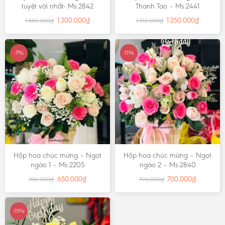
tuyệt vời nhất- Ms:2842
Thanh Tao – Ms:2441
1.300.000
₫
1.250.000
₫
1.550.000
₫
1.512.000
₫
-7%
-11%
Hộp hoa chúc mừng – Ngọt
Hộp hoa chúc mừng – Ngọt
ngào 1 – Ms:2205
ngào 2 – Ms:2840
650.000
₫
700.000
₫
700.000
₫
790.000
₫
-15%