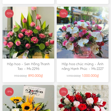
-10%
-16%
Hộp hoa – Sen Hồng Thanh
Hộp hoa chúc mừng – Ánh
Tao – Ms:2296
nắng Hạnh Phúc – Ms:2227
890.000
₫
1.000.000
₫
992.000
₫
1.190.000
₫
-9%
-11%