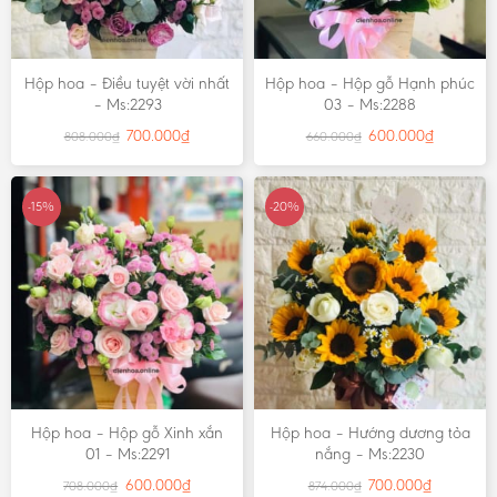
Hộp hoa – Điều tuyệt vời nhất
Hộp hoa – Hộp gỗ Hạnh phúc
– Ms:2293
03 – Ms:2288
700.000
₫
600.000
₫
808.000
₫
660.000
₫
-15%
-20%
Hộp hoa – Hộp gỗ Xinh xắn
Hộp hoa – Hướng dương tỏa
01 – Ms:2291
nắng – Ms:2230
600.000
₫
700.000
₫
708.000
₫
874.000
₫