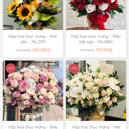
Hộp hoa chúc mừng – Bình
Hộp hoa chúc mừng – Điều
yên – Ms:2199
bất ngờ – Ms:3882
600.000
₫
700.000
₫
660.000
₫
790.000
₫
-16%
-17%
Hộp hoa chúc mừng – Điều
Hộp hoa chúc mừng – Nét