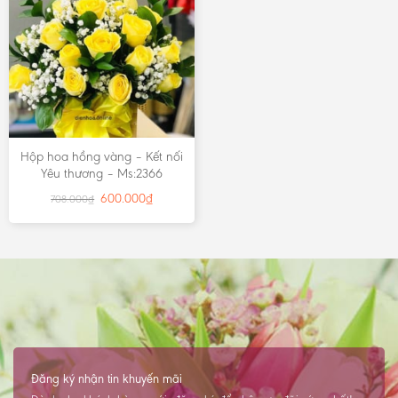
Hộp hoa hồng vàng – Kết nối
Yêu thương – Ms:2366
600.000
₫
708.000
₫
Đăng ký nhận tin khuyến mãi