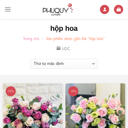
Skip
to
content
hộp hoa
Trang chủ
/
Sản phẩm được gắn thẻ “hộp hoa”
LỌC
-13%
-9%