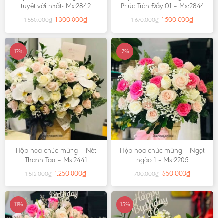
tuyệt vời nhất- Ms:2842
Phúc Tràn Đầy 01 – Ms:2844
1.300.000
₫
1.500.000
₫
1.550.000
₫
1.670.000
₫
-17%
-7%
Hộp hoa chúc mừng – Nét
Hộp hoa chúc mừng – Ngọt
Thanh Tao – Ms:2441
ngào 1 – Ms:2205
1.250.000
₫
650.000
₫
1.512.000
₫
700.000
₫
-11%
-15%