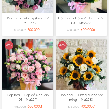
Hộp hoa – Điều tuyệt vời nhất
Hộp hoa – Hộp gỗ Hạnh phúc
– Ms:2293
03 – Ms:2288
700.000
₫
600.000
₫
808.000
₫
660.000
₫
-15%
-20%
Hộp hoa – Hộp gỗ Xinh xắn
Hộp hoa – Hướng dương tỏa
01 – Ms:2291
nắng – Ms:2230
600.000
₫
700.000
₫
708.000
₫
874.000
₫