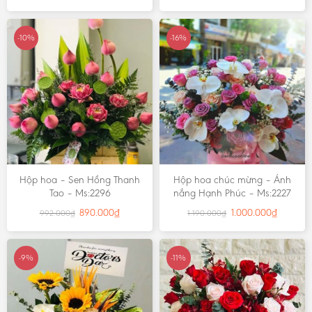
-10%
-16%
Hộp hoa – Sen Hồng Thanh
Hộp hoa chúc mừng – Ánh
Tao – Ms:2296
nắng Hạnh Phúc – Ms:2227
890.000
₫
1.000.000
₫
992.000
₫
1.190.000
₫
-9%
-11%