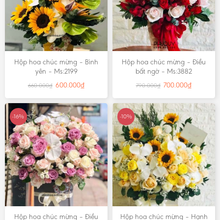
Hộp hoa chúc mừng – Bình
Hộp hoa chúc mừng – Điều
yên – Ms:2199
bất ngờ – Ms:3882
600.000
₫
700.000
₫
660.000
₫
790.000
₫
-16%
-10%
Hộp hoa chúc mừng – Điều
Hộp hoa chúc mừng – Hạnh