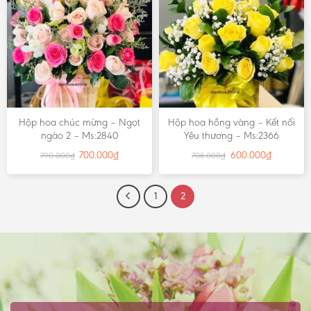
Hộp hoa chúc mừng – Ngọt
Hộp hoa hồng vàng – Kết nối
ngào 2 – Ms:2840
Yêu thương – Ms:2366
700.000
₫
600.000
₫
790.000
₫
708.000
₫
1
2