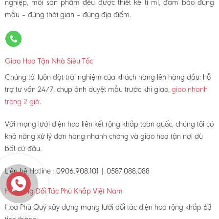
nghiệp, mỗi sản phẩm đều được thiết kế tỉ mỉ, đảm bảo đúng
mẫu – đúng thời gian – đúng địa điểm.
Giao Hoa Tận Nhà Siêu Tốc
Chúng tôi luôn đặt trải nghiệm của khách hàng lên hàng đầu: hỗ
trợ tư vấn 24/7, chụp ảnh duyệt mẫu trước khi giao,
giao nhanh
trong 2 giờ
.
Với mạng lưới điện hoa liên kết rộng khắp toàn quốc, chúng tôi có
khả năng xử lý đơn hàng nhanh chóng và giao hoa tận nơi dù
bất cứ đâu.
Liên hệ Hotline :
0906.908.101 | 0587.088.088
Hệ thống Đối Tác Phủ Khắp Việt Nam
Hoa Phú Quý xây dựng mạng lưới đối tác điện hoa rộng khắp 63