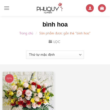
Skip
to
content
bình hoa
Trang chủ
/
Sản phẩm được gắn thẻ “bình hoa”
LỌC
-16%