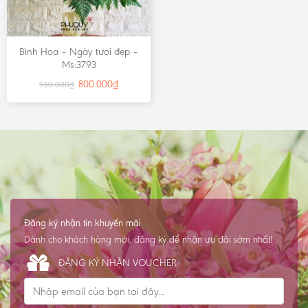
Bình Hoa – Ngày tươi đẹp –
Ms:3793
800.000
₫
950.000
₫
Đăng ký nhận tin khuyến mãi
Dành cho khách hàng mới, đăng ký để nhận ưu đãi sớm nhất!
ĐĂNG KÝ NHẬN VOUCHER