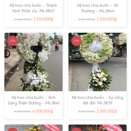
Kệ hoa chia buồn – Thành
Kệ hoa chia buồn – Vô
Kính Phân Ưu- Ms:3847
Thường – Ms:3844
2.350.000
₫
3.500.000
₫
2.540.000
₫
3.810.000
₫
-3%
-4%
Kệ hoa chia buồn – Ánh
Kệ hoa chia buồn – Sự sống
Sáng Thiên Đường – Ms:3841
đời đời- Ms:3839
6.000.000
₫
2.500.000
₫
6.210.000
₫
2.610.000
₫