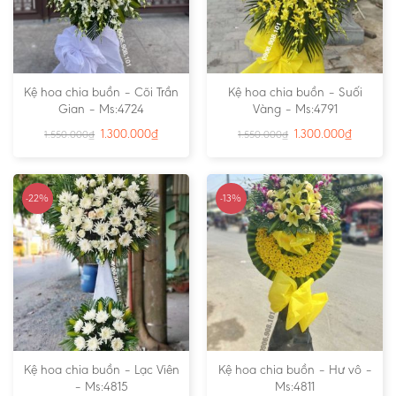
Kệ hoa chia buồn – Cõi Trần
Kệ hoa chia buồn – Suối
Gian – Ms:4724
Vàng – Ms:4791
1.300.000
₫
1.300.000
₫
1.550.000
₫
1.550.000
₫
-22%
-13%
Kệ hoa chia buồn – Lạc Viên
Kệ hoa chia buồn – Hư vô –
– Ms:4815
Ms:4811