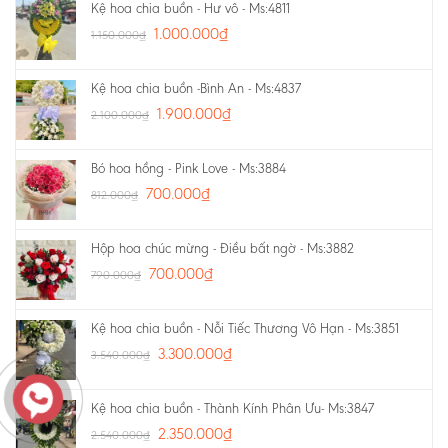
Kệ hoa chia buồn - Hư vô - Ms:4811
1.000.000
₫
1.150.000
₫
Kệ hoa chia buồn -Bình An - Ms:4837
1.900.000
₫
2.100.000
₫
Bó hoa hồng - Pink Love - Ms:3884
700.000
₫
812.000
₫
Hộp hoa chúc mừng - Điều bất ngờ - Ms:3882
700.000
₫
790.000
₫
Kệ hoa chia buồn - Nỗi Tiếc Thương Vô Hạn - Ms:3851
3.300.000
₫
3.540.000
₫
Kệ hoa chia buồn - Thành Kính Phân Ưu- Ms:3847
2.350.000
₫
2.540.000
₫