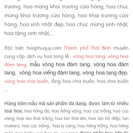
trương, hoa mừng khai trương cửa hàng, hoa chúc
mừng khai trương cửa hàng, hoa khai trương cửa
hàng, hoa sinh nhật đẹp, hoa chúc mừng sinh nhật,
hoa tặng sinh nhật,…
Đặc biệt, hoaphuquy.com
Thành phố Thái Bình
chuyên
cung cấp dịch vụ hoa tang lễ :
vòng hoa tang, vòng hoa
đám tang
,
mẫu vòng hoa đám tang, vòng hoa đám
tang, vòng hoa viếng đám tang, vòng hoa tang đẹp,
vòng hoa chia buồn
, lẵng hoa chia buồn, hoa chia buồn
…
Hàng trăm mẫu mã sản phẩm đa dạng, được làm từ nhiều
hoa hồng đỏ, hoa hồng vàng, hoa cúc trắng, hoa cúc
loại hoa:
vàng, hoa lan thái trắng, hoa lan thái tím, hoa lan hồ điệp, lan
mokara, hoa cúc trắng , hoa ly vàng, hoa hồng trắng, hoa hồng