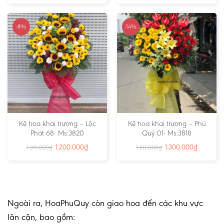
-8%
-14%
Kệ hoa khai trương – Lộc
Kệ hoa khai trương – Phú
Phát 68- Ms:3820
Quý 01- Ms:3818
1.200.000
₫
1.300.000
₫
1.311.000
₫
1.511.000
₫
Ngoài ra, HoaPhuQuy còn giao hoa đến các khu vực
lân cận, bao gồm: