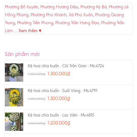
Phường Bồ Xuyên
,
Phường Hoàng Diệu
,
Phường Kỳ Bá
,
Phường Lê
Hồng Phong
,
Phường Phú Khánh
,
Xã Phú Xuân
,
Phường Quang
Trung
,
Phường Tiền Phong
,
Phường Trần Hưng Đạo
,
Phường Trần
Lãm
…
Xem thêm ▾
.
Sản phẩm mới
Kệ hoa chia buồn - Cõi Trần Gian - Ms:4724
1.300.000
₫
1.550.000
₫
Kệ hoa chia buồn - Suối Vàng - Ms:4791
1.300.000
₫
1.550.000
₫
Kệ hoa chia buồn - Lạc Viên - Ms:4815
1.200.000
₫
1.540.000
₫