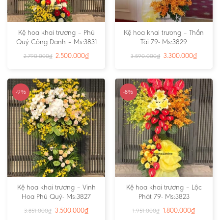
Kệ hoa khai trương – Phú
Kệ hoa khai trương – Thần
Quý Công Danh – Ms:3831
Tài 79- Ms:3829
2.500.000
₫
3.300.000
₫
2.790.000
₫
3.590.000
₫
-9%
-8%
Kệ hoa khai trương – Vinh
Kệ hoa khai trương – Lộc
Hoa Phú Quý- Ms:3827
Phát 79- Ms:3823
3.500.000
₫
1.800.000
₫
3.851.000
₫
1.951.000
₫