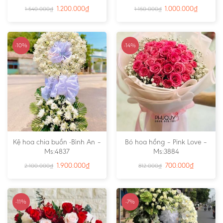
1.200.000
₫
1.000.000
₫
1.540.000
₫
1.150.000
₫
-10%
-14%
Kệ hoa chia buồn -Bình An –
Bó hoa hồng – Pink Love –
Ms:4837
Ms:3884
1.900.000
₫
700.000
₫
2.100.000
₫
812.000
₫
-11%
-7%