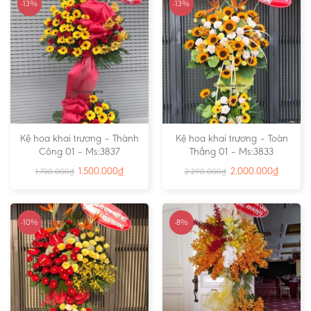
-13%
-13%
Kệ hoa khai trương – Thành
Kệ hoa khai trương – Toàn
Công 01 – Ms:3837
Thắng 01 – Ms:3833
1.500.000
₫
2.000.000
₫
1.730.000
₫
2.290.000
₫
-10%
-8%