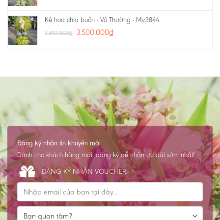
Kệ hoa chia buồn - Vô Thường - Ms:3844
3.500.000
₫
3.810.000
₫
Đăng ký nhận tin khuyến mãi
Dành cho khách hàng mới, đăng ký để nhận ưu đãi sớm nhất!
ĐĂNG KÝ NHẬN VOUCHER