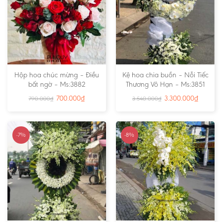
Hộp hoa chúc mừng – Điều
Kệ hoa chia buồn – Nỗi Tiếc
bất ngờ – Ms:3882
Thương Vô Hạn – Ms:3851
700.000
₫
3.300.000
₫
790.000
₫
3.540.000
₫
-7%
-8%