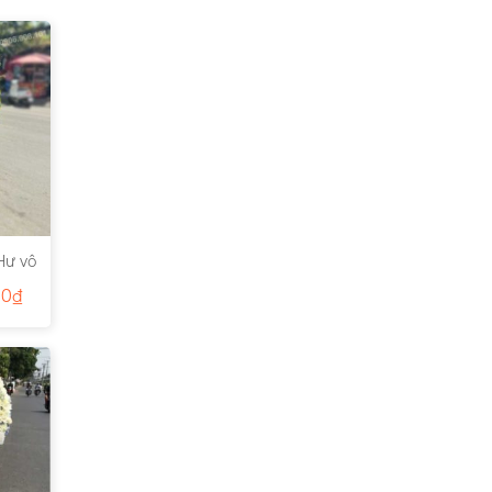
Hư vô
00
₫