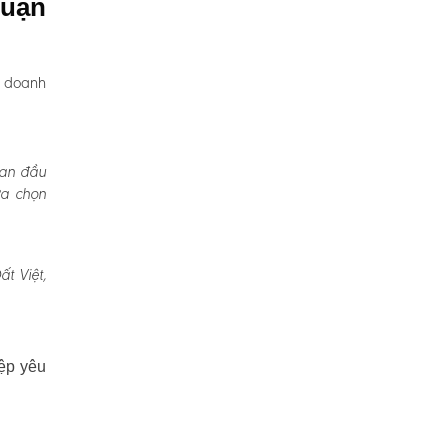
Quận
, doanh
Ban đầu
ựa chọn
t Việt,
ệp yêu