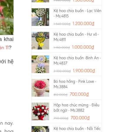
1.550.000
₫
Kệ hoa chia buồn - Lạc Viên
- Ms:4815
1.200.000
₫
1.540.000
₫
Kệ hoa chia buồn - Hư vô -
a khai
Ms:4811
n 11
1.000.000
₫
?
1.150.000
₫
Kệ hoa chia buồn -Bình An -
với hệ
Ms:4837
1.900.000
₫
2.100.000
₫
Bó hoa hồng - Pink Love -
Ms:3884
700.000
₫
812.000
₫
Hộp hoa chúc mừng - Điều
bất ngờ - Ms:3882
700.000
₫
790.000
₫
ện nay.
Kệ hoa chia buồn - Nỗi Tiếc
g, hoa