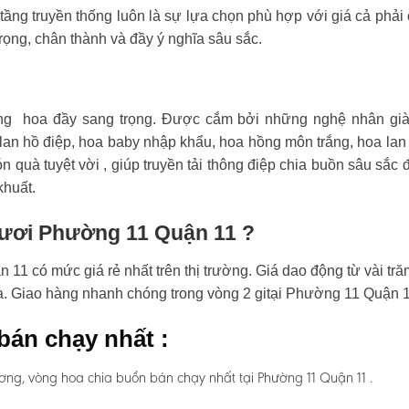
tầng truyền thống luôn là sự lựa chọn phù hợp với giá cả phải
rọng, chân thành và đầy ý nghĩa sâu sắc.
ng hoa đầy sang trọng. Được cắm bởi những nghệ nhân già
an hồ điệp, hoa baby nhập khẩu, hoa hồng môn trắng, hoa lan
n quà tuyệt vời , giúp truyền tải thông điệp chia buồn sâu sắc 
khuất.
 tươi Phường 11 Quận 11 ?
1 có mức giá rẻ nhất trên thị trường. Giá dao động từ vài tră
oa. Giao hàng nhanh chóng trong vòng 2 gitại Phường 11 Quận 1
bán chạy nhất :
ơng, vòng hoa chia buồn bán chạy nhất tại Phường 11 Quận 11 .