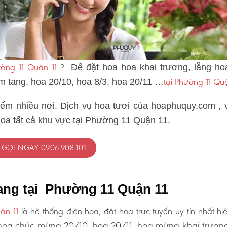
ờng 11 Quận 11
?
Để đặt hoa hoa khai trương, lẵng ho
tại Phường 11 Quậ
ám tang, hoa 20/10, hoa 8/3, hoa 20/11 …
iếm nhiều nơi. Dịch vụ hoa tươi của hoaphuquy.com , 
hoa tất cả khu vực tại Phường 11 Quận 11.
GỌI NGAY 0906.908.101
ang tại Phường 11 Quận 11
ận 11
là hệ thống điện hoa, đặt hoa trực tuyến uy tín nhất hi
oa chúc mừng 20/10, hoa 20/11, hoa mừng khai trươn