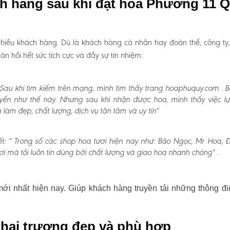
ch hàng sau khi đặt hoa Phường 11 
hiều khách hàng. Dù là khách hàng cá nhân hay đoàn thể, công ty
 hồi hết sức tích cực và đầy sự tín nhiệm:
Sau khi tìm kiếm trên mạng, mình tìm thấy trang hoaphuquy.com . 
uyến như thế này. Nhưng sau khi nhận được hoa, mình thấy việc l
àm đẹp, chất lượng, dịch vụ tận tâm và uy tín"
t:
“ Trong số các shop hoa tươi hiện nay như: Bảo Ngọc, Mr Hoa, Đấ
i mà tôi luôn tin dùng bởi chất lượng và giao hoa nhanh chóng" .
i nhất hiện nay. Giúp khách hàng truyền tải những thông đi
hai trương đẹp và phù hợp