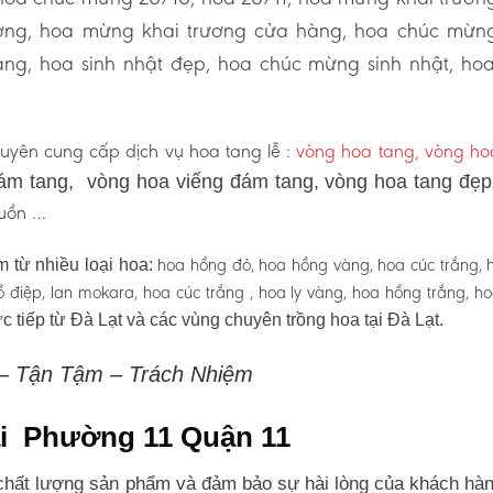
ương, hoa mừng khai trương cửa hàng, hoa chúc mừn
ng, hoa sinh nhật đẹp, hoa chúc mừng sinh nhật, ho
uyên cung cấp dịch vụ hoa tang lễ :
vòng hoa tang, vòng h
ám tang, vòng hoa viếng đám tang, vòng hoa tang đẹ
 buồn …
hoa hồng đỏ, hoa hồng vàng, hoa cúc trắng, 
 từ nhiều loại hoa:
 hồ điệp, lan mokara, hoa cúc trắng , hoa ly vàng, hoa hồng trắng, h
c tiếp từ Đà Lạt và các vùng chuyên trồng hoa tại Đà Lạt.
 – Tận Tậm – Trách Nhiệm
tại Phường 11 Quận 11
hất lượng sản phẩm và đảm bảo sự hài lòng của khách hàn