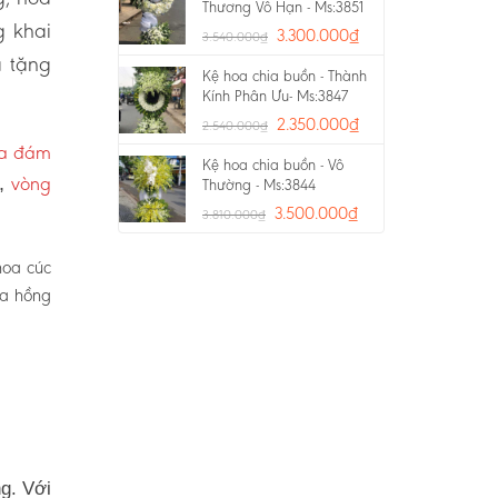
Thương Vô Hạn - Ms:3851
g khai
3.300.000
₫
3.540.000
₫
a tặng
Kệ hoa chia buồn - Thành
Kính Phân Ưu- Ms:3847
2.350.000
₫
2.540.000
₫
oa đám
Kệ hoa chia buồn - Vô
vòng
p,
Thường - Ms:3844
3.500.000
₫
3.810.000
₫
hoa cúc
oa hồng
g. Với