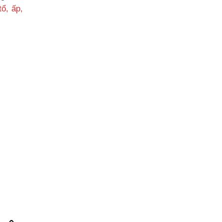
ổ, ấp,