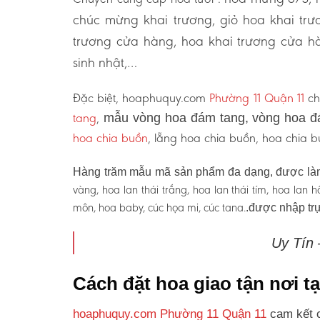
chúc mừng khai trương, giỏ hoa khai tr
trương cửa hàng, hoa khai trương cửa hà
sinh nhật,…
Đặc biệt, hoaphuquy.com
Phường 11 Quận 11
ch
tang
,
mẫu vòng hoa đám tang, vòng hoa đ
hoa chia buồn
, lẵng hoa chia buồn, hoa chia
Hàng trăm mẫu mã sản phẩm đa dạng, được làm
vàng, hoa lan thái trắng, hoa lan thái tím, hoa lan
môn, hoa baby, cúc họa mi, cúc tana.
.được nhập trự
Uy Tín
Cách đặt hoa giao tận nơi 
hoaphuquy.com Phường 11 Quận 11
cam kết c