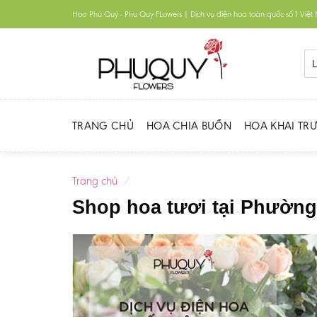
Skip
Hoa Phú Quý - Phu Quy FLowers | Dịch vụ điện hoa toàn quốc số 1 Việ
to
content
TRANG CHỦ
HOA CHIA BUỒN
HOA KHAI TR
Trang chủ
/
Shop hoa tươi tại Phường