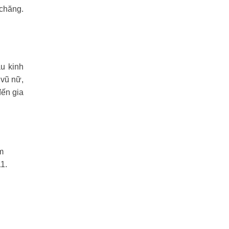
 chăng.
u kinh
 vũ nữ,
đến gia
m
1.