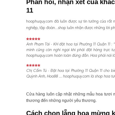
Phản hồi, nhận xét của khá
11
hoaphuquy.com đã luôn được sự tin tưởng của rất n
nghiệp, tập đoàn…shop luôn nhận được những lời phản
Anh Phạm Tài - KH đặt hoa tại Phường 11 Quận 11 :
“
mình cũng còn nghi ngại khi phải đặt hàng trực t
hoaphuquy.com hoàn toàn đúng đắn. Hoa phải nói là l
Chị Cẩm Tú - Đặt hoa tại Phường 11 Quận 11 cho biế
Quỳnh Anh, Hoa88 .... hoaphuquy.com là shop hoa tươ
Cửa hàng luôn cập nhật những mẫu hoa tươi mớ
thương đến những người yêu thương.
Cách chọn lẵng hoa mừng k