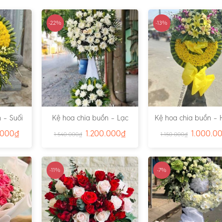
-22%
-13%
 – Suối
Kệ hoa chia buồn – Lạc
Kệ hoa chia buồn – 
791
Viên – Ms:4815
– Ms:4811
.000
₫
1.200.000
₫
1.000.0
1.540.000
₫
1.150.000
₫
-11%
-7%