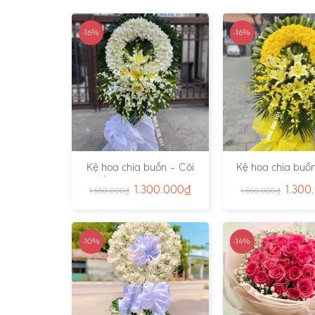
-16%
-16%
Kệ hoa chia buồn – Cõi
Kệ hoa chia buồn
Trần Gian – Ms:4724
Vàng – Ms:4
1.300.000
₫
1.300
1.550.000
₫
1.550.000
₫
-10%
-14%