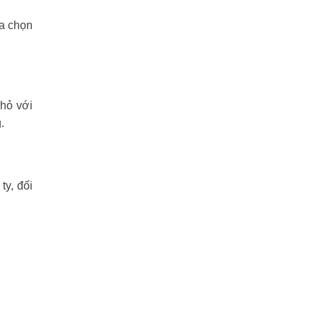
ựa chọn
nhỏ với
.
y, đối