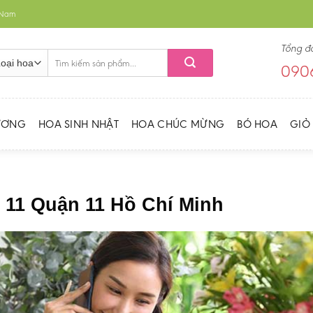
t Nam
Tổng đ
Tìm
0906
kiếm:
ƯƠNG
HOA SINH NHẬT
HOA CHÚC MỪNG
BÓ HOA
GIỎ
 11 Quận 11 Hồ Chí Minh