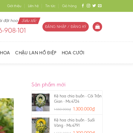
Giới thiệu
Liên hệ
Tin tức
Giỏ hàng
ài đặt hoa
Siêu tốc
ĐĂNG NHẬP / ĐĂNG KÝ
-908-101
 HOA
CHẬU LAN HỒ ĐIỆP
HOA CƯỚI
Sản phẩm mới
Kệ hoa chia buồn - Cõi Trần
Gian - Ms:4724
1.300.000
₫
1.550.000
₫
Kệ hoa chia buồn - Suối
Vàng - Ms:4791
1.300.000
₫