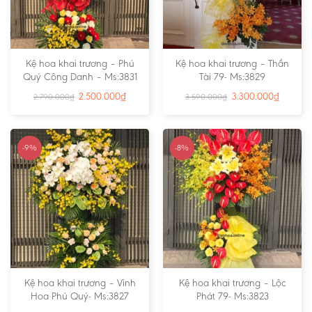
Kệ hoa khai trương – Phú
Kệ hoa khai trương – Thần
Quý Công Danh – Ms:3831
Tài 79- Ms:3829
2.500.000
₫
3.300.000
₫
2.790.000
₫
3.590.000
₫
-9%
-8%
Kệ hoa khai trương – Vinh
Kệ hoa khai trương – Lộc
Hoa Phú Quý- Ms:3827
Phát 79- Ms:3823