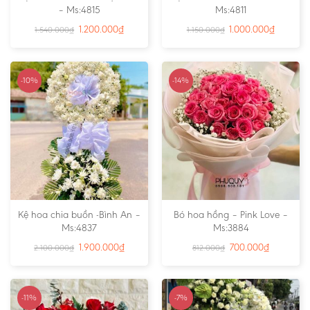
– Ms:4815
Ms:4811
1.200.000
₫
1.000.000
₫
1.540.000
₫
1.150.000
₫
-10%
-14%
Kệ hoa chia buồn -Bình An –
Bó hoa hồng – Pink Love –
Ms:4837
Ms:3884
1.900.000
₫
700.000
₫
2.100.000
₫
812.000
₫
-11%
-7%