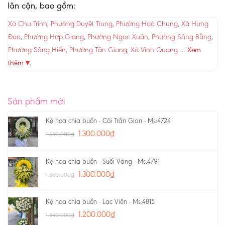
lân cận, bao gồm:
Xã Chu Trinh
,
Phường Duyệt Trung
,
Phường Hoà Chung
,
Xã Hưng
Đạo
,
Phường Hợp Giang
,
Phường Ngọc Xuân
,
Phường Sông Bằng
,
Phường Sông Hiến
,
Phường Tân Giang
,
Xã Vĩnh Quang
…
Xem
thêm ▾
.
Sản phẩm mới
Kệ hoa chia buồn - Cõi Trần Gian - Ms:4724
1.300.000
₫
1.550.000
₫
Kệ hoa chia buồn - Suối Vàng - Ms:4791
1.300.000
₫
1.550.000
₫
Kệ hoa chia buồn - Lạc Viên - Ms:4815
1.200.000
₫
1.540.000
₫