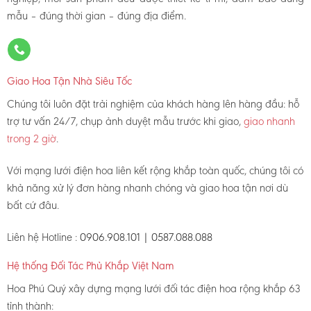
mẫu – đúng thời gian – đúng địa điểm.
Giao Hoa Tận Nhà Siêu Tốc
Chúng tôi luôn đặt trải nghiệm của khách hàng lên hàng đầu: hỗ
trợ tư vấn 24/7, chụp ảnh duyệt mẫu trước khi giao,
giao nhanh
trong 2 giờ
.
Với mạng lưới điện hoa liên kết rộng khắp toàn quốc, chúng tôi có
khả năng xử lý đơn hàng nhanh chóng và giao hoa tận nơi dù
bất cứ đâu.
Liên hệ Hotline :
0906.908.101 | 0587.088.088
Hệ thống Đối Tác Phủ Khắp Việt Nam
Hoa Phú Quý xây dựng mạng lưới đối tác điện hoa rộng khắp 63
tỉnh thành: