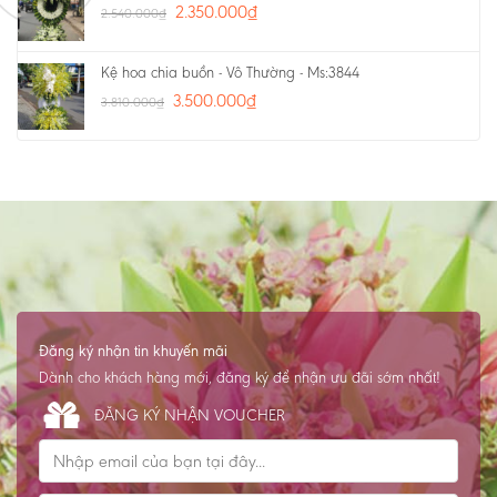
2.350.000
₫
2.540.000
₫
Kệ hoa chia buồn - Vô Thường - Ms:3844
3.500.000
₫
3.810.000
₫
Đăng ký nhận tin khuyến mãi
Dành cho khách hàng mới, đăng ký để nhận ưu đãi sớm nhất!
ĐĂNG KÝ NHẬN VOUCHER