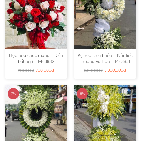
Hộp hoa chúc mừng – Điều
Kệ hoa chia buồn – Nỗi Tiếc
bất ngờ – Ms:3882
Thương Vô Hạn – Ms:3851
700.000
₫
3.300.000
₫
790.000
₫
3.540.000
₫
-7%
-8%