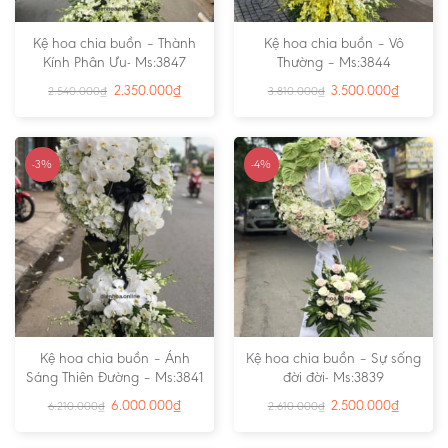
Kệ hoa chia buồn – Thành
Kệ hoa chia buồn – Vô
Kính Phân Ưu- Ms:3847
Thường – Ms:3844
2.350.000
₫
3.500.000
₫
2.540.000
₫
3.810.000
₫
-3%
-4%
Kệ hoa chia buồn – Ánh
Kệ hoa chia buồn – Sự sống
Sáng Thiên Đường – Ms:3841
đời đời- Ms:3839
6.000.000
₫
2.500.000
₫
6.210.000
₫
2.610.000
₫