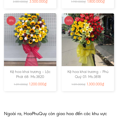
3.500.000
₫
1.800.000
₫
3.851.000
₫
1.951.000
₫
-8%
-14%
Kệ hoa khai trương – Lộc
Kệ hoa khai trương – Phú
Phát 68- Ms:3820
Quý 01- Ms:3818
1.200.000
₫
1.300.000
₫
1.311.000
₫
1.511.000
₫
Ngoài ra, HoaPhuQuy còn giao hoa đến các khu vực