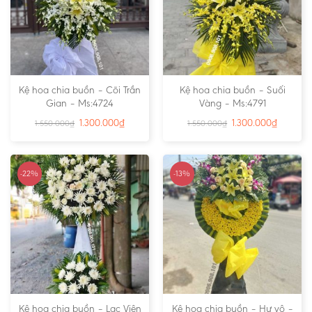
Kệ hoa chia buồn – Cõi Trần
Kệ hoa chia buồn – Suối
Gian – Ms:4724
Vàng – Ms:4791
1.300.000
₫
1.300.000
₫
1.550.000
₫
1.550.000
₫
-22%
-13%
Kệ hoa chia buồn – Lạc Viên
Kệ hoa chia buồn – Hư vô –