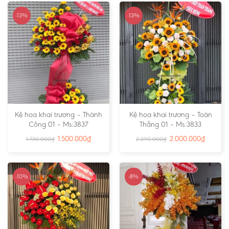
-13%
-13%
Kệ hoa khai trương – Thành
Kệ hoa khai trương – Toàn
Công 01 – Ms:3837
Thắng 01 – Ms:3833
1.500.000
₫
2.000.000
₫
1.730.000
₫
2.290.000
₫
-10%
-8%