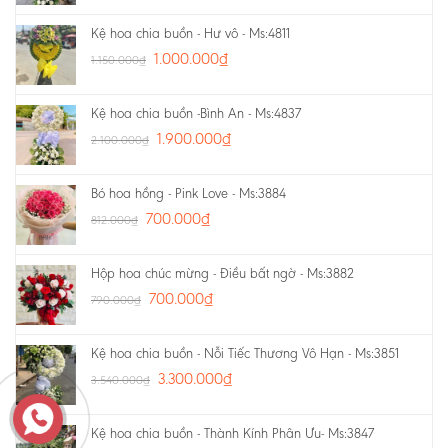
Kệ hoa chia buồn - Hư vô - Ms:4811
1.000.000
₫
1.150.000
₫
Kệ hoa chia buồn -Bình An - Ms:4837
1.900.000
₫
2.100.000
₫
Bó hoa hồng - Pink Love - Ms:3884
700.000
₫
812.000
₫
Hộp hoa chúc mừng - Điều bất ngờ - Ms:3882
700.000
₫
790.000
₫
Kệ hoa chia buồn - Nỗi Tiếc Thương Vô Hạn - Ms:3851
3.300.000
₫
3.540.000
₫
Kệ hoa chia buồn - Thành Kính Phân Ưu- Ms:3847