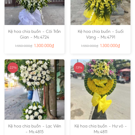
Kệ hoa chia buồn – Cõi Trần
Kệ hoa chia buồn – Suối
Gian – Ms:4724
Vàng – Ms:4791
1.300.000
₫
1.300.000
₫
1.550.000
₫
1.550.000
₫
-22%
-13%
Kệ hoa chia buồn – Lạc Viên
Kệ hoa chia buồn – Hư vô –
– Ms:4815
Ms:4811