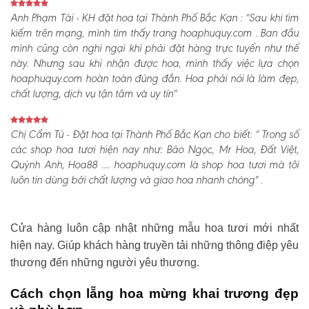
Anh Phạm Tài - KH đặt hoa tại Thành Phố Bắc Kạn :
“Sau khi tìm
kiếm trên mạng, mình tìm thấy trang hoaphuquy.com . Ban đầu
mình cũng còn nghi ngại khi phải đặt hàng trực tuyến như thế
này. Nhưng sau khi nhận được hoa, mình thấy việc lựa chọn
hoaphuquy.com hoàn toàn đúng đắn. Hoa phải nói là làm đẹp,
chất lượng, dịch vụ tận tâm và uy tín"
Chị Cẩm Tú - Đặt hoa tại Thành Phố Bắc Kạn cho biết:
“ Trong số
các shop hoa tươi hiện nay như: Bảo Ngọc, Mr Hoa, Đất Việt,
Quỳnh Anh, Hoa88 .... hoaphuquy.com là shop hoa tươi mà tôi
luôn tin dùng bởi chất lượng và giao hoa nhanh chóng" .
Cửa hàng luôn cập nhật những mẫu hoa tươi mới nhất
hiện nay. Giúp khách hàng truyền tải những thông điệp yêu
thương đến những người yêu thương.
Cách chọn lẵng hoa mừng khai trương đẹp