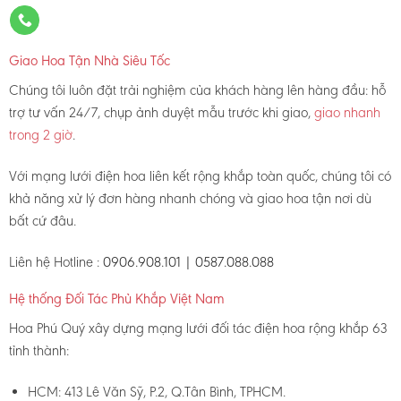
Giao Hoa Tận Nhà Siêu Tốc
Chúng tôi luôn đặt trải nghiệm của khách hàng lên hàng đầu: hỗ
trợ tư vấn 24/7, chụp ảnh duyệt mẫu trước khi giao,
giao nhanh
trong 2 giờ
.
Với mạng lưới điện hoa liên kết rộng khắp toàn quốc, chúng tôi có
khả năng xử lý đơn hàng nhanh chóng và giao hoa tận nơi dù
bất cứ đâu.
Liên hệ Hotline :
0906.908.101 | 0587.088.088
Hệ thống Đối Tác Phủ Khắp Việt Nam
Hoa Phú Quý xây dựng mạng lưới đối tác điện hoa rộng khắp 63
tỉnh thành:
HCM: 413 Lê Văn Sỹ, P.2, Q.Tân Bình, TPHCM.