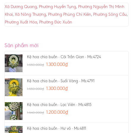
Xã Dương Quang
,
Phường Huyền Tụng
,
Phường Nguyễn Thị Minh
Khai
,
Xã Nông Thượng
,
Phường Phùng Chí Kiên
,
Phường Sông Cầu
,
Phường Xuất Hóa
,
Phường Đức Xuân
Sản phẩm mới
Kệ hoa chia buồn - Cõi Trần Gian - Ms:4724
1.300.000
₫
1.550.000
₫
Kệ hoa chia buồn - Suối Vàng - Ms:4791
1.300.000
₫
1.550.000
₫
Kệ hoa chia buồn - Lạc Viên - Ms:4815
1.200.000
₫
1.540.000
₫
Kệ hoa chia buồn - Hư vô - Ms:4811