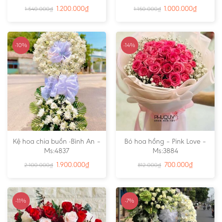
1.200.000
₫
1.000.000
₫
1.540.000
₫
1.150.000
₫
-10%
-14%
Kệ hoa chia buồn -Bình An –
Bó hoa hồng – Pink Love –
Ms:4837
Ms:3884
1.900.000
₫
700.000
₫
2.100.000
₫
812.000
₫
-11%
-7%