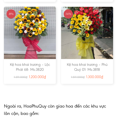
-8%
-14%
Kệ hoa khai trương – Lộc
Kệ hoa khai trương – Phú
Phát 68- Ms:3820
Quý 01- Ms:3818
1.200.000
₫
1.300.000
₫
1.311.000
₫
1.511.000
₫
Ngoài ra, HoaPhuQuy còn giao hoa đến các khu vực
lân cận, bao gồm: