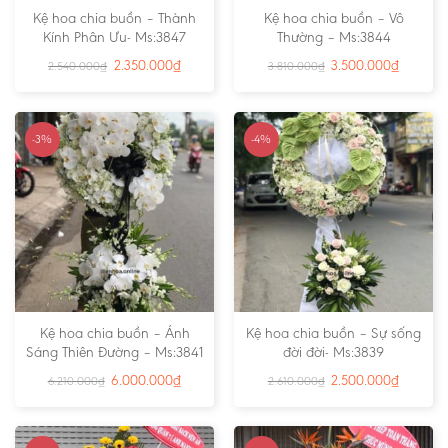
Kệ hoa chia buồn – Thành
Kệ hoa chia buồn – Vô
Kính Phân Ưu- Ms:3847
Thường – Ms:3844
2.350.000
₫
3.500.000
₫
2.540.000
₫
3.810.000
₫
-3%
-4%
Kệ hoa chia buồn – Ánh
Kệ hoa chia buồn – Sự sống
Sáng Thiên Đường – Ms:3841
đời đời- Ms:3839
6.000.000
₫
2.500.000
₫
6.210.000
₫
2.610.000
₫