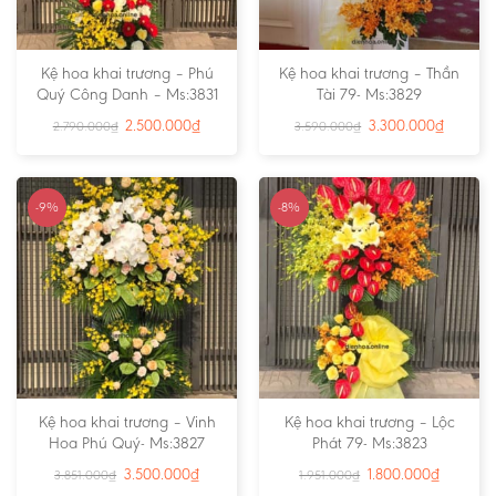
Kệ hoa khai trương – Phú
Kệ hoa khai trương – Thần
Quý Công Danh – Ms:3831
Tài 79- Ms:3829
2.500.000
₫
3.300.000
₫
2.790.000
₫
3.590.000
₫
-9%
-8%
Kệ hoa khai trương – Vinh
Kệ hoa khai trương – Lộc
Hoa Phú Quý- Ms:3827
Phát 79- Ms:3823
3.500.000
₫
1.800.000
₫
3.851.000
₫
1.951.000
₫