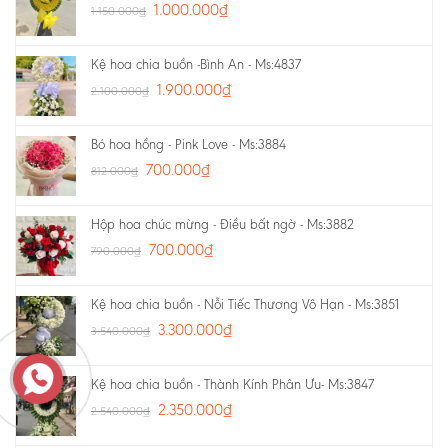
1.000.000
₫
1.150.000
₫
Kệ hoa chia buồn -Bình An - Ms:4837
1.900.000
₫
2.100.000
₫
Bó hoa hồng - Pink Love - Ms:3884
700.000
₫
812.000
₫
Hộp hoa chúc mừng - Điều bất ngờ - Ms:3882
700.000
₫
790.000
₫
Kệ hoa chia buồn - Nỗi Tiếc Thương Vô Hạn - Ms:3851
3.300.000
₫
3.540.000
₫
Kệ hoa chia buồn - Thành Kính Phân Ưu- Ms:3847
2.350.000
₫
2.540.000
₫