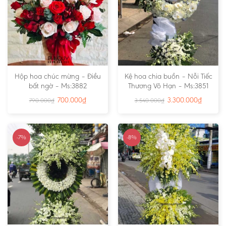
Hộp hoa chúc mừng – Điều
Kệ hoa chia buồn – Nỗi Tiếc
bất ngờ – Ms:3882
Thương Vô Hạn – Ms:3851
700.000
₫
3.300.000
₫
790.000
₫
3.540.000
₫
-7%
-8%