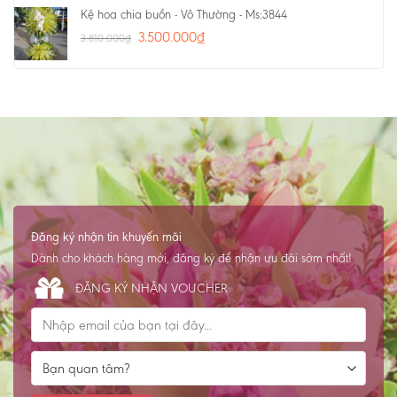
Kệ hoa chia buồn - Vô Thường - Ms:3844
3.500.000
₫
3.810.000
₫
Đăng ký nhận tin khuyến mãi
Dành cho khách hàng mới, đăng ký để nhận ưu đãi sớm nhất!
ĐĂNG KÝ NHẬN VOUCHER