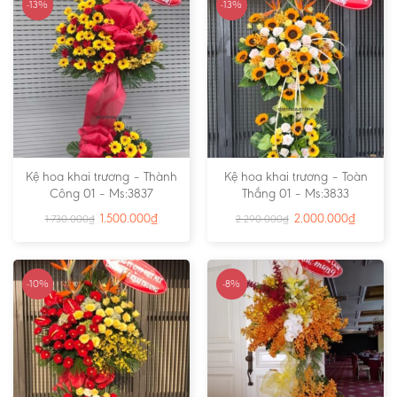
-13%
-13%
Kệ hoa khai trương – Thành
Kệ hoa khai trương – Toàn
Công 01 – Ms:3837
Thắng 01 – Ms:3833
1.500.000
₫
2.000.000
₫
1.730.000
₫
2.290.000
₫
-10%
-8%