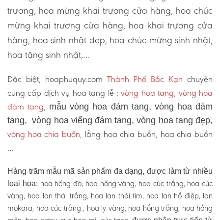
trương, hoa mừng khai trương cửa hàng, hoa chúc
mừng khai trương cửa hàng, hoa khai trương cửa
hàng, hoa sinh nhật đẹp, hoa chúc mừng sinh nhật,
hoa tặng sinh nhật,…
Đặc biệt, hoaphuquy.com
Thành Phố Bắc Kạn
chuyên
cung cấp dịch vụ hoa tang lễ :
vòng hoa tang, vòng hoa
đám tang
,
mẫu vòng hoa đám tang, vòng hoa đám
tang, vòng hoa viếng đám tang, vòng hoa tang đẹp,
vòng hoa chia buồn
, lẵng hoa chia buồn, hoa chia buồn
…
Hàng trăm mẫu mã sản phẩm đa dạng, được làm từ nhiều
hoa hồng đỏ, hoa hồng vàng, hoa cúc trắng, hoa cúc
loại hoa:
vàng, hoa lan thái trắng, hoa lan thái tím, hoa lan hồ điệp, lan
mokara, hoa cúc trắng , hoa ly vàng, hoa hồng trắng, hoa hồng